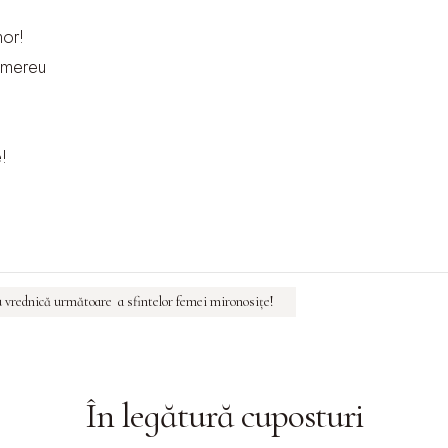
nor!
 mereu
e!
u vrednică următoare a sfintelor femei mironosițe!
În legătură cu
posturi