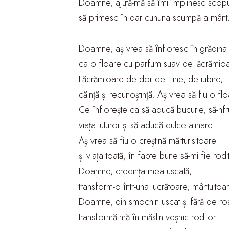
Doamne, ajută-mă să îmi împlinesc scopul 
să primesc în dar cununa scumpă a mântui
Doamne, aș vrea să înfloresc în grădina
ca o floare cu parfum suav de lăcrămio
Lăcrămioare de dor de Tine, de iubire,
căință și recunoștință. Aș vrea să fiu o flo
Ce înflorește ca să aducă bucurie, să-n
viața tuturor și să aducă dulce alinare!
Aș vrea să fiu o creștină mărturisitoare
și viața toată, în fapte bune să-mi fie rod
Doamne, credința mea uscată,
transform-o într-una lucrătoare, mântuitoa
Doamne, din smochin uscat și fără de ro
transformă-mă în măslin veșnic roditor!