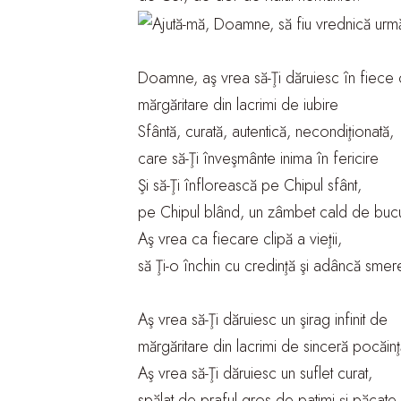
Doamne, aş vrea să-Ţi dăruiesc în fiece c
mărgăritare din lacrimi de iubire
Sfântă, curată, autentică, necondiţionată,
care să-Ţi înveşmânte inima în fericire
Şi să-Ţi înflorească pe Chipul sfânt,
pe Chipul blând, un zâmbet cald de bucu
Aş vrea ca fiecare clipă a vieţii,
să Ţi-o închin cu credinţă şi adâncă smer
Aş vrea să-Ţi dăruiesc un şirag infinit de
mărgăritare din lacrimi de sinceră pocăinţ
Aş vrea să-Ţi dăruiesc un suflet curat,
spălat de praful gros de patimi şi păcate.