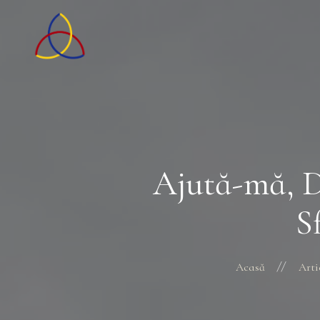
Ajută-mă, D
S
Acasă
Arti