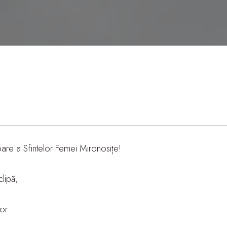
are a Sfintelor Femei Mironosițe!
lipă,
or