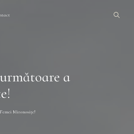
ntact
 următoare a
e!
 Femei Mironosițe!