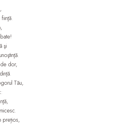
,
fiinţă.
,
 bate!
 şi
unoştinţă.
e de dor,
inţă.
ogorul Tău,
:
nţă,
vnicesc.
p prețios,