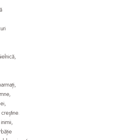
ă
uri
elnică,
,
narmați,
amne,
ei,
 creștine.
nimii,
rbăție