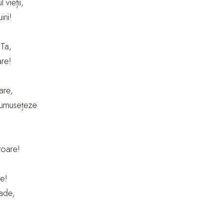
vieții,
rii!
 Ta,
are!
are,
frumusețeze
itoare!
re!
ade,