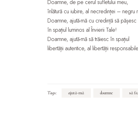
Doamne, de pe cerul sufletului meu,
înlătură cu iubire, al necredinței – negru 
Doamne, ajută-mă cu credință să pășesc
în spațiul luminos al Învierii Tale!
Doamne, ajută-mă să trăiesc în spațiul
libertății autentice, al libertății responsabil
Tags:
ajută-mă
doamne
să fi