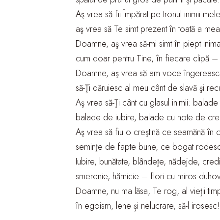
Aş vrea să fii Împărat pe tronul inimii mele
aş vrea să Te simt prezent în toată a mea 
Doamne, aş vrea să-mi simt în piept inima
cum doar pentru Tine, în fiecare clipă –
Doamne, aş vrea să am voce îngerească
să-Ţi dăruiesc al meu cânt de slavă şi rec
Aş vrea să-Ţi cânt cu glasul inimii: balad
balade de iubire, balade cu note de cred
Aş vrea să fiu o creştină ce seamănă în 
seminţe de fapte bune, ce bogat rodesc
Iubire, bunătate, blândeţe, nădejde, credi
smerenie, hărnicie – flori cu miros duho
Doamne, nu ma lăsa, Te rog, al vieții tim
în egoism, lene și nelucrare, să-l irosesc!