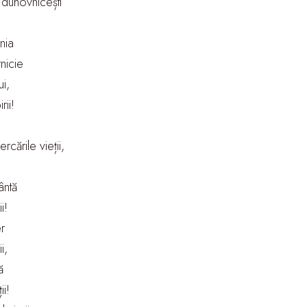
e duhovnicești
nia
nicie
i,
rii!
cările vieții,
ântă
i!
er
i,
ă
ii!