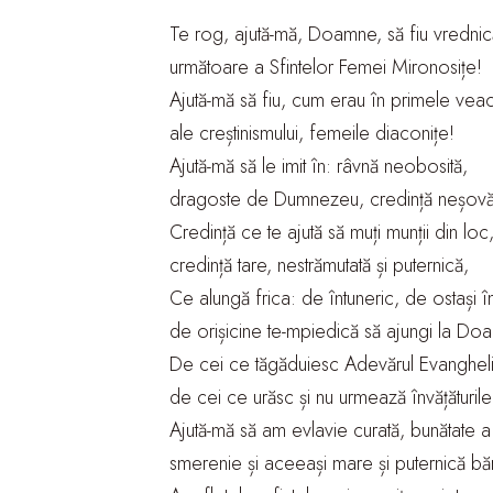
Te rog, ajută-mă, Doamne, să fiu vrednic
următoare a Sfintelor Femei Mironosițe!
Ajută-mă să fiu, cum erau în primele veac
ale creștinismului, femeile diaconițe!
Ajută-mă să le imit în: râvnă neobosită,
dragoste de Dumnezeu, credință neșovăi
Credință ce te ajută să muți munții din loc
credință tare, nestrămutată și puternică,
Ce alungă frica: de întuneric, de ostași î
de orișicine te-mpiedică să ajungi la Do
De cei ce tăgăduiesc Adevărul Evangheli
de cei ce urăsc și nu urmează învățăturile
Ajută-mă să am evlavie curată, bunătate a i
smerenie și aceeași mare și puternică bă