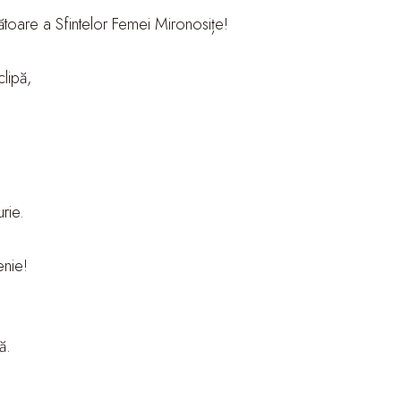
lipă,
rie.
enie!
ă.