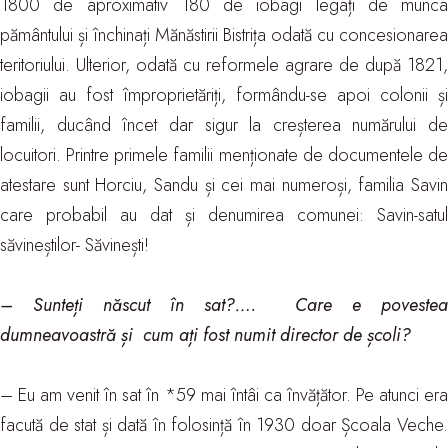
1800 de aproximativ 180 de iobagi legați de munca
pământului și închinați Mănăstirii Bistrița odată cu concesionarea
teritoriului. Ulterior, odată cu reformele agrare de după 1821,
iobagii au fost împroprietăriți, formându-se apoi colonii și
familii, ducând încet dar sigur la creșterea numărului de
locuitori. Printre primele familii menționate de documentele de
atestare sunt Horciu, Sandu și cei mai numeroși, familia Savin
care probabil au dat și denumirea comunei: Savin-satul
săvineștilor- Săvinești!
– Sunteți născut în sat?…. Care e povestea
dumneavoastră și cum ați fost numit director de școli?
– Eu am venit în sat în *59 mai întâi ca învățător. Pe atunci era
facută de stat și dată în folosință în 1930 doar Școala Veche.