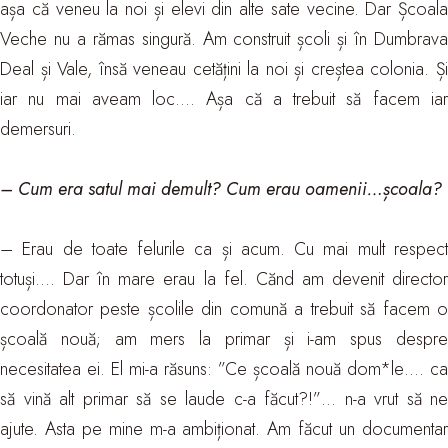
așa că veneu la noi și elevi din alte sate vecine. Dar Școala
Veche nu a rămas singură. Am construit școli și în Dumbrava
Deal și Vale, însă veneau cetățini la noi și creștea colonia. Și
iar nu mai aveam loc…. Așa că a trebuit să facem iar
demersuri.
– Cum era satul mai demult? Cum erau oamenii…școala?
– Erau de toate felurile ca și acum. Cu mai mult respect
totuși…. Dar în mare erau la fel. Cănd am devenit director
coordonator peste școlile din comună a trebuit să facem o
școală nouă; am mers la primar și i-am spus despre
necesitatea ei. El mi-a răsuns: ”Ce școală nouă dom*le…. ca
să vină alt primar să se laude c-a făcut?!”… n-a vrut să ne
ajute. Asta pe mine m-a ambiționat. Am făcut un documentar