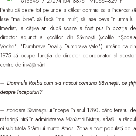
Pentru că peste tot pe unde a călcat domnia sa a încercat să
lase ”mai bine”, să facă ”mai mult”, să lase ceva în urma lui.
Imediat, la câțiva ani după sosire a fost pus în poziția de
director adjunct al școlilor din Săvinești (școlile *Școala
Veche*, *Dumbrava Deal și Dumbrava Vale*) urmând ca din
1975 să ocupe funcția de director coordonator al acestor
centre de învățământ.
–
Domnule Roibu cum s-a nascut comuna Săvinești, ce știț
despre începuturi?
– Istorioara Săvineștiului începe în anul 1780, când terenul de
referință intră în administrarea Mănăstirii Bistrița, aflată la rândul
ei sub tutela Sfântului munte Athos. Zona a fost populată pe la