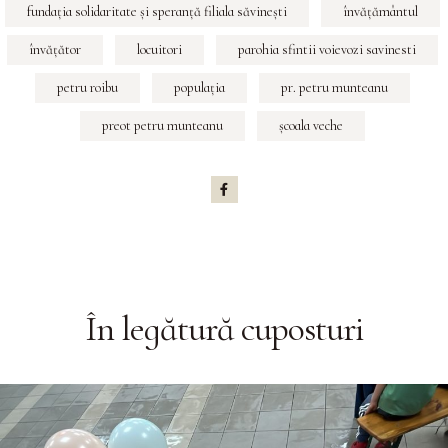
fundaţia solidaritate şi speranţă filiala săvineşti
învățământul
învățător
locuitori
parohia sfintii voievozi savinesti
petru roibu
populația
pr. petru munteanu
preot petru munteanu
şcoala veche
În legătură cu
posturi