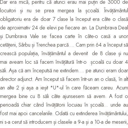
Dar era mică, pentru că atunci erau mai puțin de 3000 de
locuitori și nu se prea mergea la școală. Învățământul
obligatoriu era de doar 7 clase la început era câte o clasă
de aproximativ 24 de elevi pe fiecare an. La Dumbrava Deal
și Dumbrava Vale se facea carte în câte-o casă a unor
cetățeni, Sârbu și Trenchea parcă…. Cam prin 64 a început să
crească populația, învățământul a devenit de 8 clase și nu
mai aveam loc să facem învățătură într-o școală cu doar 4
săli. Așa că am începutsă ne extindem…. pe atunci eram doar
director adjunct. Am început să facem într-un an o clasă, în alt
an alte 2 și așa a ieșit *U*-ul în care făceam careu. Acum
mergea bine cu 8 săli câte ajunsesem să avem. A fost o
perioadă chiar când învățătorii locuiau în școală… unde au
fost mai apoi cancelariile. Odată cu extinderea învățământului,
ni s-a cerut să introducem și clasele a 9-a și a 10-a de meserii,