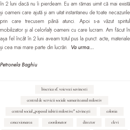
în 2 luni dacă nu îi pierdeam. Eu am rămas uimit că mai există
și oameni care ajută și am uitat instantaneu de toate necazurile
prin care trecusem până atunci. Apoi s-a văzut spiritul
mobilizator și al celorlalți oameni cu care lucram. Am făcut în
așa fel încât în 2 luni aveam totul pus la punct: acte, materiale
și cea mai mare parte din lucrări.
Va urma…
Petronela Baghiu
biserica sf. voievozi savinesti
centrul de servicii sociale samariteanul milostiv
centrul social „popasul iubirii milostive” săvineşti
colonia
concesionarea
coordonator
director
elevi