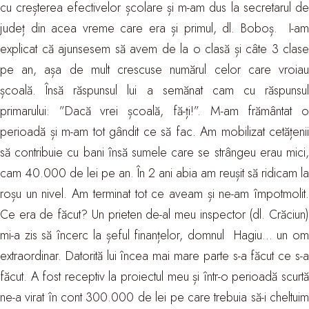
cu creșterea efectivelor școlare și m-am dus la secretarul de
județ din acea vreme care era și primul, dl. Boboș. I-am
explicat că ajunsesem să avem de la o clasă și câte 3 clase
pe an, așa de mult crescuse numărul celor care vroiau
școală. Însă răspunsul lui a semănat cam cu răspunsul
primarului: ”Dacă vrei școală, fă-ți!”. M-am frământat o
perioadă și m-am tot gândit ce să fac. Am mobilizat cetățenii
să contribuie cu bani însă sumele care se strângeu erau mici,
cam 40.000 de lei pe an. În 2 ani abia am reușit să ridicam la
roșu un nivel. Am terminat tot ce aveam și ne-am împotmolit.
Ce era de făcut? Un prieten de-al meu inspector (dl. Crăciun)
mi-a zis să încerc la șeful finanțelor, domnul Hagiu… un om
extraordinar. Datorită lui încea mai mare parte s-a făcut ce s-a
făcut. A fost receptiv la proiectul meu și într-o perioadă scurtă
ne-a virat în cont 300.000 de lei pe care trebuia să-i cheltuim