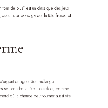
n tour de plus” est un classique des jeux
 joueur doit donc garder la tête froide et
ferme
 d’argent en ligne. Son mélange
 sans se prendre la tête. Toutefois, comme
sard où la chance peut tourner aussi vite