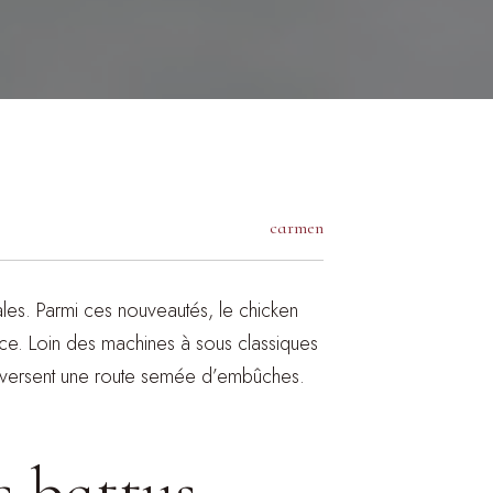
carmen
nales. Parmi ces nouveautés, le
chicken
ce. Loin des machines à sous classiques
 traversent une route semée d’embûches.
s battus