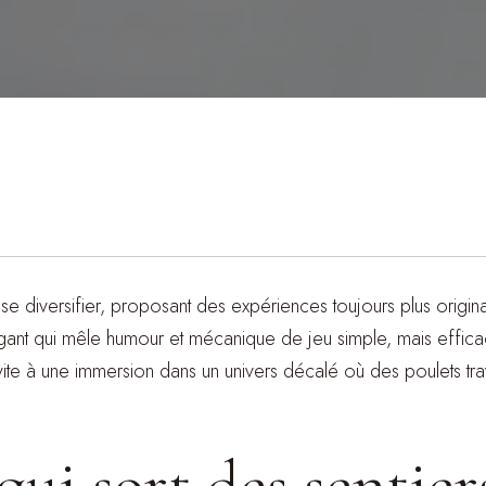
 se diversifier, proposant des expériences toujours plus origi
igant qui mêle humour et mécanique de jeu simple, mais effica
 invite à une immersion dans un univers décalé où des poulets
ui sort des sentier