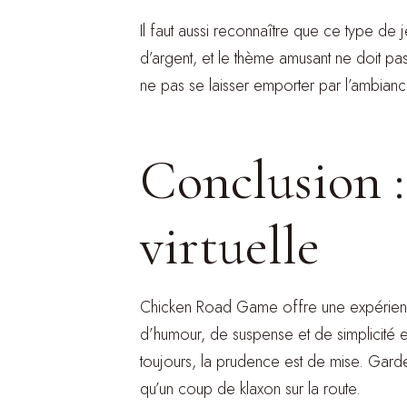
Il faut aussi reconnaître que ce type de 
d’argent, et le thème amusant ne doit pas
ne pas se laisser emporter par l’ambian
Conclusion :
virtuelle
Chicken Road Game offre une expérience 
d’humour, de suspense et de simplicité en 
toujours, la prudence est de mise. Garde
qu’un coup de klaxon sur la route.