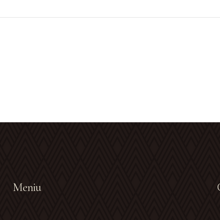
Meniu