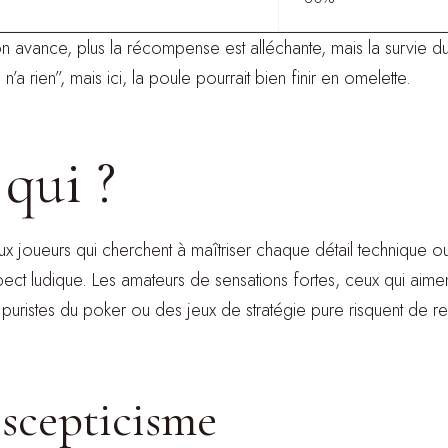
n avance, plus la récompense est alléchante, mais la survie du
 n’a rien”, mais ici, la poule pourrait bien finir en omelette.
qui ?
joueurs qui cherchent à maîtriser chaque détail technique ou 
aspect ludique. Les amateurs de sensations fortes, ceux qui aiment
puristes du poker ou des jeux de stratégie pure risquent de res
scepticisme