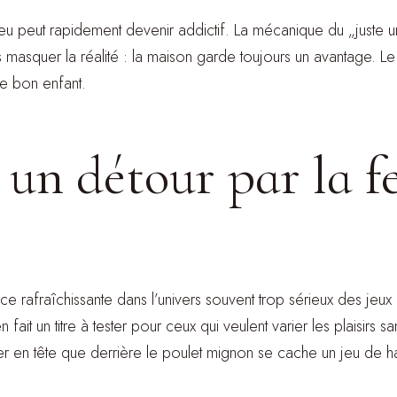
jeu peut rapidement devenir addictif. La mécanique du „juste u
 masquer la réalité : la maison garde toujours un avantage. Le
ce bon enfant.
 un détour par la 
rafraîchissante dans l’univers souvent trop sérieux des jeux
fait un titre à tester pour ceux qui veulent varier les plaisirs
r en tête que derrière le poulet mignon se cache un jeu de ha