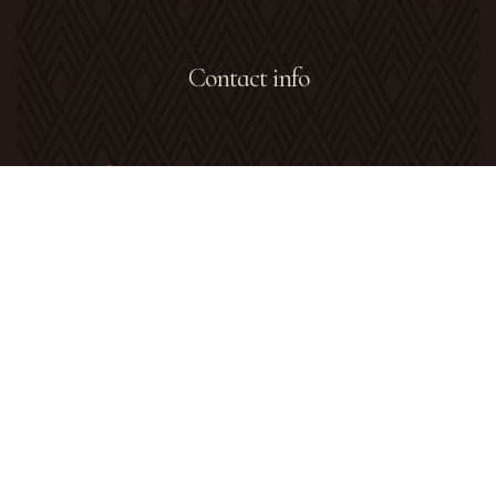
Contact info
Adresa:
Strada General Buniș, Săvinești,
Neamț
Telefon:
0751 250 508
0040 751 250508