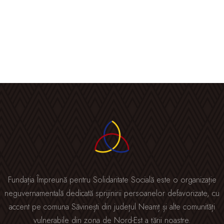
Fundația Împreună pentru Solidaritate Socială este o organizație
neguvernamentală dedicată sprijinirii persoanelor defavorizate, cu
accent pe comuna Săvinești din județul Neamț și alte comunități
vulnerabile din zona de Nord-Est a țării noastre.