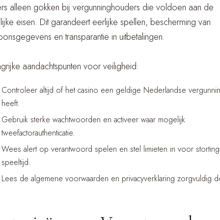
ers alleen gokken bij vergunninghouders die voldoen aan de
lijke eisen. Dit garandeert eerlijke spellen, bescherming van
onsgegevens en transparantie in uitbetalingen.
grijke aandachtspunten voor veiligheid:
Controleer altijd of het casino een geldige Nederlandse vergunni
heeft.
Gebruik sterke wachtwoorden en activeer waar mogelijk
tweefactorauthenticatie.
Wees alert op verantwoord spelen en stel limieten in voor stortin
speeltijd.
Lees de algemene voorwaarden en privacyverklaring zorgvuldig d