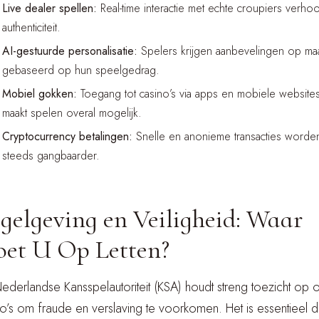
Live dealer spellen:
Real-time interactie met echte croupiers verho
authenticiteit.
AI-gestuurde personalisatie:
Spelers krijgen aanbevelingen op maa
gebaseerd op hun speelgedrag.
Mobiel gokken:
Toegang tot casino’s via apps en mobiele website
maakt spelen overal mogelijk.
Cryptocurrency betalingen:
Snelle en anonieme transacties worde
steeds gangbaarder.
gelgeving en Veiligheid: Waar
et U Op Letten?
derlandse Kansspelautoriteit (KSA) houdt streng toezicht op o
o’s om fraude en verslaving te voorkomen. Het is essentieel d