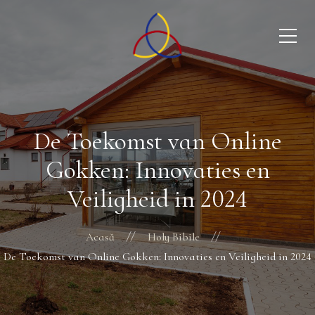
De Toekomst van Online
Gokken: Innovaties en
Veiligheid in 2024
Acasă
Holy Bibile
De Toekomst van Online Gokken: Innovaties en Veiligheid in 2024