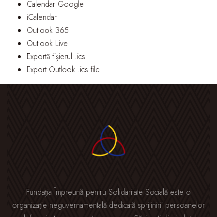
Calendar Google
iCalendar
Outlook 365
Outlook Live
Exportă fișierul .ics
Export Outlook .ics file
Fundația Împreună pentru Solidaritate Socială este o
organizație neguvernamentală dedicată sprijinirii persoanelor