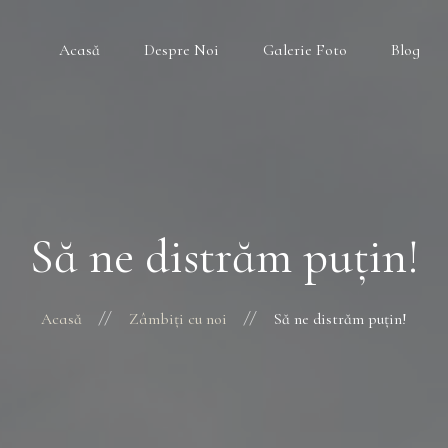
Acasă
Despre Noi
Galerie Foto
Blog
Să ne distrăm puţin!
Acasă
Zâmbiţi cu noi
Să ne distrăm puţin!