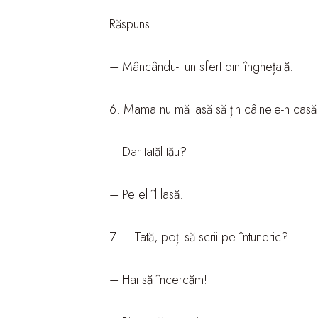
Răspuns:
– Mâncându-i un sfert din înghețată.
6. Mama nu mă lasă să țin câinele-n casă
– Dar tatăl tău?
– Pe el îl lasă.
7. – Tată, poți să scrii pe întuneric?
– Hai să încercăm!