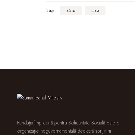
Tags:
să ne
ursu
Fundația Împreună pentru Solidaritate Socială este o
organizație neguvernamentală dedicată sprijinirii