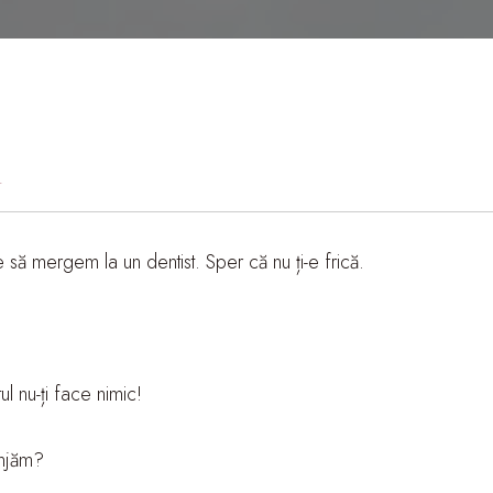
1
să mergem la un dentist. Sper că nu ți-e frică.
ul nu-ți face nimic!
anjăm?