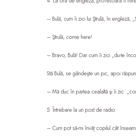
4. La ora de engleză, profesoara îl într
– Bulă, cum îi zici lui Ştrulă, în engleză, 
– Ştrulă, come here!
– Bravo, Bulă! Dar cum îi zici „du-te înc
Stă Bulă, se gândeşte un pic, apoi răspun
– Mă duc în partea cealaltă şi îi zic: „c
5. Întrebare la un post de radio:
– Cum pot să-mi învăț copilul cât însea