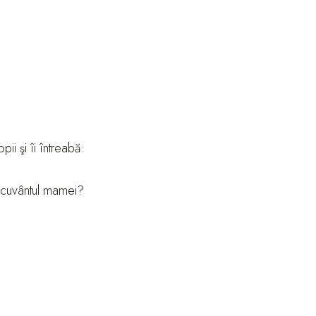
ii şi îi întreabă:
n cuvântul mamei?