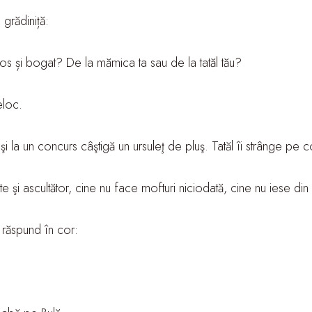
grădiniță:
os și bogat? De la mămica ta sau de la tatăl tău?
eloc.
şi la un concurs câştigă un ursuleţ de pluş. Tatăl îi strânge pe cop
şi ascultător, cine nu face mofturi niciodată, cine nu iese di
 răspund în cor: