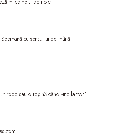
ază-mi carnetul de note.
? Seamană cu scrisul lui de mână!
 un rege sau o regină când vine la tron?
sistent: