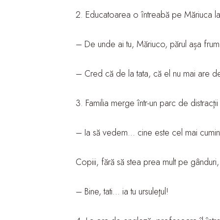
2. Educatoarea o întreabă pe Măriuca la 
– De unde ai tu, Măriuco, părul așa frum
– Cred că de la tata, că el nu mai are d
3. Familia merge într-un parc de distracţii 
– Ia să vedem… cine este cel mai cuminte 
Copiii, fără să stea prea mult pe gânduri,
– Bine, tati… ia tu ursuleţul!