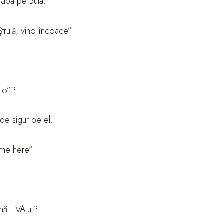
eabă pe Bulă:
„Ştrulă, vino încoace”!
olo”?
de sigur pe el:
ome here”!
mnă TVA-ul?