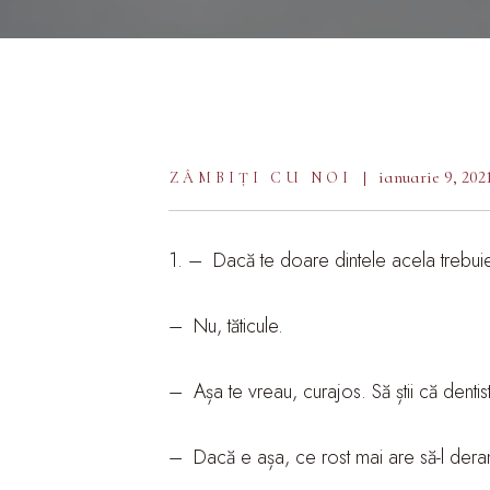
ianuarie 9, 202
ZÂMBIŢI CU NOI
1. – Dacă te doare dintele acela trebuie 
– Nu, tăticule.
– Așa te vreau, curajos. Să știi că dentist
– Dacă e așa, ce rost mai are să-l der