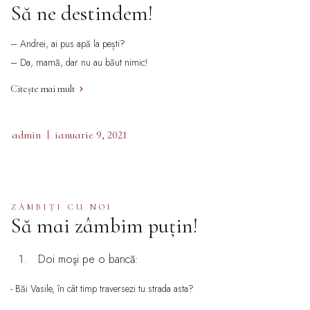
Să ne destindem!
– Andrei, ai pus apă la pești?
– Da, mamă, dar nu au băut nimic!
Citește mai mult
admin
ianuarie 9, 2021
ZÂMBIŢI CU NOI
Să mai zâmbim puţin!
Doi moşi pe o bancă:
- Băi Vasile, în cât timp traversezi tu strada asta?