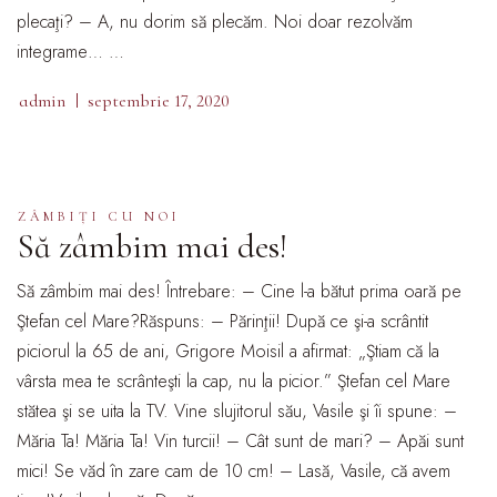
plecaţi? – A, nu dorim să plecăm. Noi doar rezolvăm
integrame… …
admin
septembrie 17, 2020
ZÂMBIŢI CU NOI
Să zâmbim mai des!
Să zâmbim mai des! Întrebare: – Cine l-a bătut prima oară pe
Ştefan cel Mare?Răspuns: – Părinţii! După ce şi-a scrântit
piciorul la 65 de ani, Grigore Moisil a afirmat: „Ştiam că la
vârsta mea te scrânteşti la cap, nu la picior.” Ştefan cel Mare
stătea şi se uita la TV. Vine slujitorul său, Vasile şi îi spune: –
Măria Ta! Măria Ta! Vin turcii! – Cât sunt de mari? – Apăi sunt
mici! Se văd în zare cam de 10 cm! – Lasă, Vasile, că avem