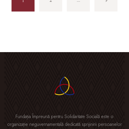
1
Fundația Împreună pentru Solidaritate Socială este o
organizație neguvernamentală dedicată sprijinirii persoanelor