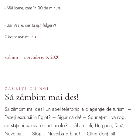
- Măi Ioane, cam în 30 de minute.
- Băi Vasile, dar tu eşti fulger?!
Citește mai mult
admin
noiembrie 6, 2020
ZÂMBIŢI CU NOI
Să zâmbim mai des!
Să zâmbim mai des! Un apel telefonic la o agenţie de turism: –
Faceţi excursii în Egipt? – Sigur că da! – Spuneţi-mi, vă rog,
ce staţiuni balneare sunt acolo? – Sharm-eli, Hurgada, Tabă,
Nuveiba… – Stop… Nuveiba e bine! – Când doriţi să