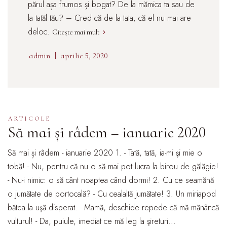
părul așa frumos și bogat? De la mămica ta sau de
la tatăl tău? – Cred că de la tata, că el nu mai are
deloc.
Citește mai mult
admin
aprilie 5, 2020
ARTICOLE
Să mai și râdem – ianuarie 2020
Să mai și râdem - ianuarie 2020 1. - Tată, tată, ia-mi şi mie o
tobă! - Nu, pentru că nu o să mai pot lucra la birou de gălăgie!
- Nu-i nimic: o să cânt noaptea când dormi! 2. Cu ce seamănă
o jumătate de portocală? - Cu cealaltă jumătate! 3. Un miriapod
bătea la uşă disperat: - Mamă, deschide repede că mă mănâncă
vulturul! - Da, puiule, imediat ce mă leg la şireturi...