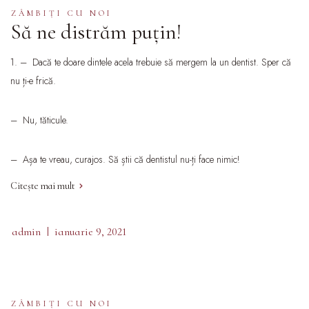
ZÂMBIŢI CU NOI
Să ne distrăm puţin!
1. – Dacă te doare dintele acela trebuie să mergem la un dentist. Sper că
nu ți-e frică.
– Nu, tăticule.
– Așa te vreau, curajos. Să știi că dentistul nu-ți face nimic!
Citește mai mult
admin
ianuarie 9, 2021
ZÂMBIŢI CU NOI