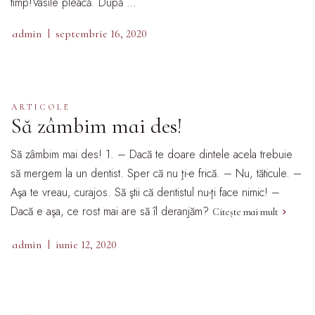
timp!Vasile pleacă. După …
admin
septembrie 16, 2020
ARTICOLE
Să zâmbim mai des!
Să zâmbim mai des! 1. – Dacă te doare dintele acela trebuie
să mergem la un dentist. Sper că nu ţi-e frică. – Nu, tăticule. –
Aşa te vreau, curajos. Să ştii că dentistul nu-ţi face nimic! –
Dacă e aşa, ce rost mai are să îl deranjăm?
Citește mai mult
admin
iunie 12, 2020