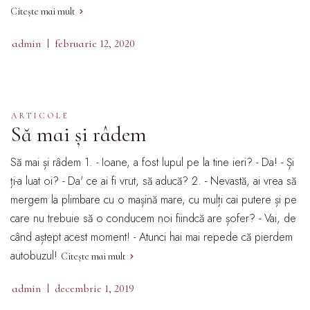
Citește mai mult
admin
februarie 12, 2020
ARTICOLE
Să mai și râdem
Să mai și râdem 1. - Ioane, a fost lupul pe la tine ieri? - Da! - Și
ți-a luat oi? - Da' ce ai fi vrut, să aducă? 2. - Nevastă, ai vrea să
mergem la plimbare cu o mașină mare, cu mulți cai putere și pe
care nu trebuie să o conducem noi fiindcă are șofer? - Vai, de
când aștept acest moment! - Atunci hai mai repede că pierdem
autobuzul!
Citește mai mult
admin
decembrie 1, 2019