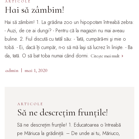
ARTICOLE
Hai să zâmbim!
Hai să zâmbim! 1. La grădina zoo un hipopotam întreabă zebra:
- Auzi, de ce ai dungi? - Pentru că la magazin nu mai aveau
buline. 2. Fiul discută cu tatăl său: - Tată, cumpără-mi şi mie o
tobă. - Ei, dacă îţi cumpăr, n-o să mă laşi să lucrez în linişte. - Ba
da, tată. O să bat toba numai când dormi.
Citește mai mult
admin
mai 1, 2020
ARTICOLE
Să ne descreţim frunţile!
Să ne descreţim frunţile! 1. Educatoarea o întreabă
pe Măriuca la grădiniță: – De unde ai tu, Măriuco,