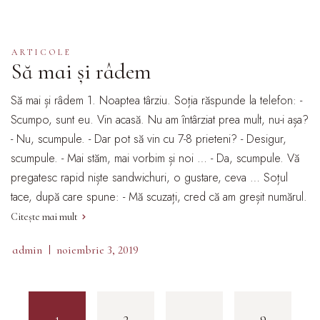
ARTICOLE
Să mai și râdem
Să mai și râdem 1. Noaptea târziu. Soția răspunde la telefon: -
Scumpo, sunt eu. Vin acasă. Nu am întârziat prea mult, nu-i așa?
- Nu, scumpule. - Dar pot să vin cu 7-8 prieteni? - Desigur,
scumpule. - Mai stăm, mai vorbim și noi … - Da, scumpule. Vă
pregatesc rapid niște sandwichuri, o gustare, ceva … Soțul
tace, după care spune: - Mă scuzați, cred că am greșit numărul.
Citește mai mult
admin
noiembrie 3, 2019
2
…
9