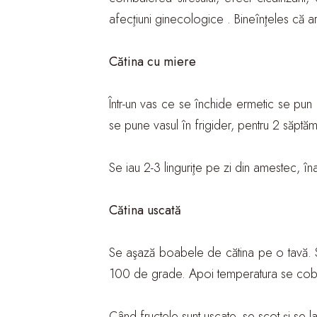
afecţiuni ginecologice . Bineînţeles că ar
Cătina cu miere
Într-un vas ce se închide ermetic se pun
se pune vasul în frigider, pentru 2 săptăm
Se iau 2-3 linguriţe pe zi din amestec, în
Cătina uscată
Se aşază boabele de cătina pe o tavă. Se
100 de grade. Apoi temperatura se cob
Când fructele sunt uscate, se scot şi se 