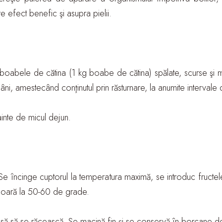
e efect benefic şi asupra pielii.
 boabele de cătina (1 kg boabe de cătina) spălate, scurse şi 
âni, amestecând conţinutul prin răsturnare, la anumite intervale 
ainte de micul dejun.
 încinge cuptorul la temperatura maximă, se introduc fructel
oară la 50-60 de grade.
lasă să se răcească. Se macină fin şi se conservă în borcane de 