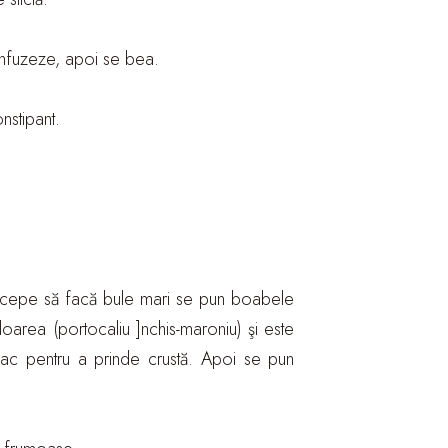
 infuzeze, apoi se bea.
nstipant.
 începe să facă bule mari se pun boabele
oarea (portocaliu ]nchis-maroniu) şi este
apac pentru a prinde crustă. Apoi se pun