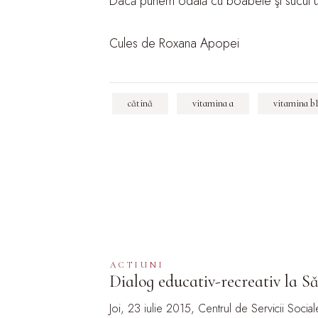
Dacă punem odată cu boabele şi sucul une
Cules de Roxana Apopei
cătină
vitamina a
vitamina b
ACTIUNI
Dialog educativ-recreativ la Să
Joi, 23 iulie 2015, Centrul de Servicii Social