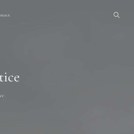
ntact
tice
ice