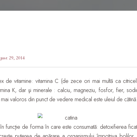
gust 29, 2014
x de vitamine: vitamina C (de zece ori mai multă ca citricel
amina K, dar şi minerale : calciu, magneziu, fosfor, fier, sod
cel mai valoros din punct de vedere medical este uleiul de cătină
în funcţie de forma în care este consumată: detoxifierea ficatu
 creşte puterea de apărare a organismului împotriva bolilor, 