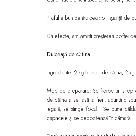
Praful e bun pentru ceai: o linguriţă de
Ca efecte, am aminti creşterea poftei de m
Dulceaţă de cătina
Ingrediente: 2 kg boabe de cătina, 2 kg 
Mod de preparare: Se fierbe un sirop di
de cătina şi se lasă la fiert, adunând s
legată, se stinge focul. Se pune călduţ
capacele şi se depozitează în cămară.