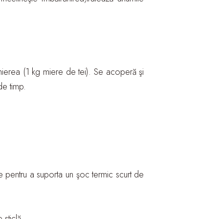
mierea (1 kg miere de tei). Se acoperă şi
de timp.
e pentru a suporta un şoc termic scurt de
sticlă.