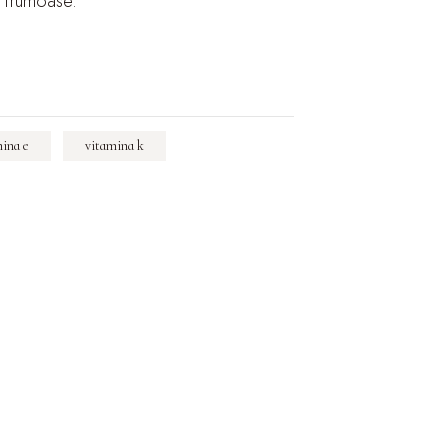
i frumoase.
ina e
vitamina k