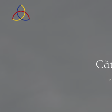
Căt
A