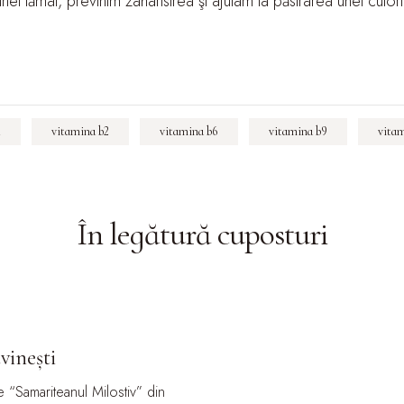
i lămâi, previnim zaharisirea şi ajutam la păstrarea unei culor
1
vitamina b2
vitamina b6
vitamina b9
vitam
În legătură cu
posturi
vinești
e “Samariteanul Milostiv” din