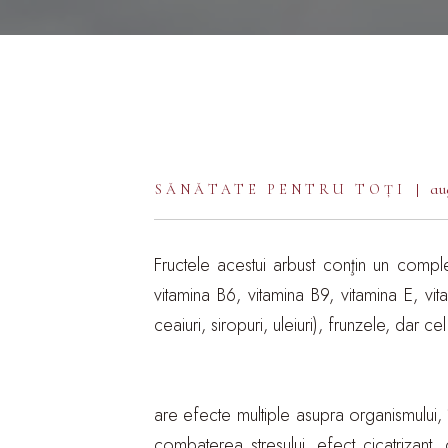
au
SĂNĂTATE PENTRU TOȚI
Fructele acestui arbust conţin un comple
vitamina B6, vitamina B9, vitamina E, vit
ceaiuri, siropuri, uleiuri), frunzele, dar 
are efecte multiple asupra organismului, 
combaterea stresului, efect cicatrizant,