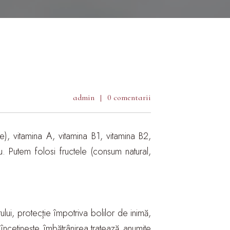
admin
0 comentarii
e), vitamina A, vitamina B1, vitamina B2,
iu. Putem folosi fructele (consum natural,
.
lui, protecţie împotriva bolilor de inimă,
încetineşte îmbătrânirea,tratează anumite