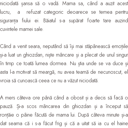
niciodată șansa să o vadă. Mama sa, când a auzit acest
lucru, a refuzat categoric deoarece se temea pentru
siguranța fiului ei. Băiatul s-a supărat foarte tare auzind
cuvintele mamei sale.
Când a venit seara, neputând să își mai stăpânească emoțiile
și-a luat un ghiozdan, niște mâncare și a plecat de unul singur
în timp ce toată lumea dormea. Nu știa unde se va duce și
asta l-a motivat să meargă, nu avea teamă de necunoscut, el
vroia să cunoască ceea ce nu a văzut niciodată.
A mers câteva ore până când a obosit și a decis să facă o
pauză. Și-a scos mâncarea din ghiozdan și a început să
ronțăie o pâine făcută de mama lui. După câteva minute și-a
dat seama că i s-a făcut frig și că a uitat să ia cu el haine