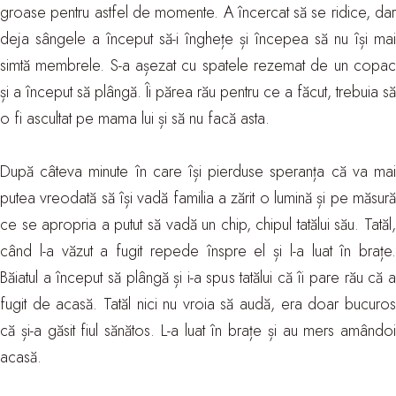
groase pentru astfel de momente. A încercat să se ridice, dar
deja sângele a început să-i înghețe și începea să nu își mai
simtă membrele. S-a așezat cu spatele rezemat de un copac
și a început să plângă. Îi părea rău pentru ce a făcut, trebuia să
o fi ascultat pe mama lui și să nu facă asta.
După câteva minute în care își pierduse speranța că va mai
putea vreodată să își vadă familia a zărit o lumină și pe măsură
ce se apropria a putut să vadă un chip, chipul tatălui său. Tatăl,
când l-a văzut a fugit repede înspre el și l-a luat în brațe.
Băiatul a început să plângă și i-a spus tatălui că îi pare rău că a
fugit de acasă. Tatăl nici nu vroia să audă, era doar bucuros
că și-a găsit fiul sănătos. L-a luat în brațe și au mers amândoi
acasă.