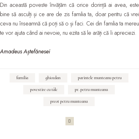
Din această poveste învățăm că orice dorință ai avea, este
bine să asculți și ce are de zis familia ta, doar pentru că vrei
ceva nu înseamnă că poți să o și faci. Cei din familia ta mereu
te vor ajuta când ai nevoie, nu ezita să le arăți că îi apreciezi.
Amadeus Aștefănesei
familia
ghiozdan
parintele munteanu petru
povestire cu tâlc
pr. petru munteanu
preot petru munteanu