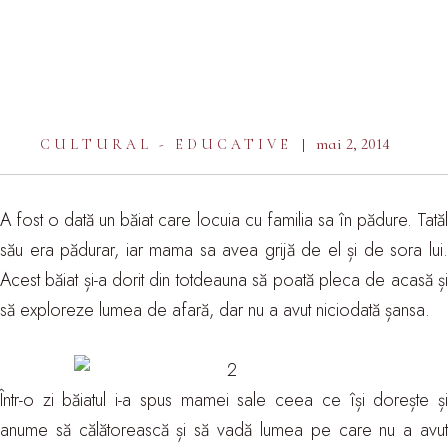
mai 2, 2014
CULTURAL - EDUCATIVE
A fost o dată un băiat care locuia cu familia sa în pădure. Tatăl
său era pădurar, iar mama sa avea grijă de el și de sora lui.
Acest băiat și-a dorit din totdeauna să poată pleca de acasă și
să exploreze lumea de afară, dar nu a avut niciodată șansa.
Într-o zi băiatul i-a spus mamei sale ceea ce își dorește și
anume să călătorească și să vadă lumea pe care nu a avut