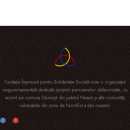
Fundația Împreună pentru Solidaritate Socială este o organizație
neguvernamentală dedicată sprijinirii persoanelor defavorizate, cu
accent pe comuna Săvinești din județul Neamț și alte comunități
vulnerabile din zona de Nord-Est a țării noastre.