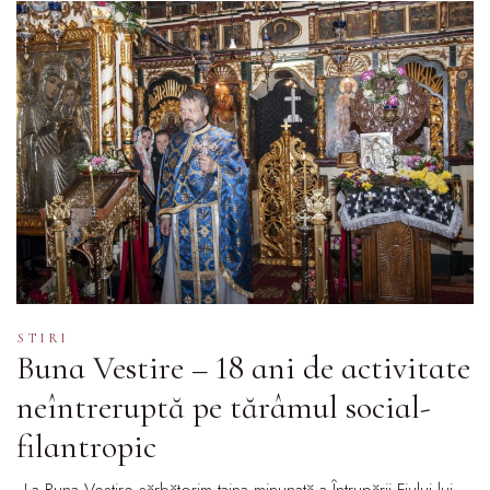
STIRI
Buna Vestire – 18 ani de activitate
neîntreruptă pe tărâmul social-
filantropic