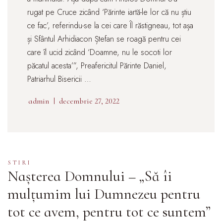
rugat pe Cruce zicând ‘Părinte iartă-le lor că nu știu
ce fac’, referindu-se la cei care Îl răstigneau, tot așa
și Sfântul Arhidiacon Ștefan se roagă pentru cei
care îl ucid zicând ‘Doamne, nu le socoti lor
păcatul acesta’”, Preafericitul Părinte Daniel,
Patriarhul Bisericii …
admin
decembrie 27, 2022
STIRI
Nașterea Domnului – „Să îi
mulțumim lui Dumnezeu pentru
tot ce avem, pentru tot ce suntem”