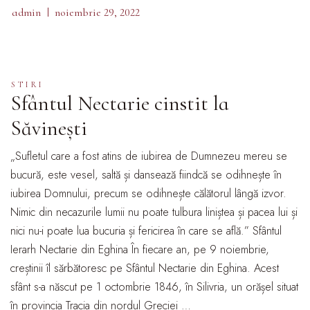
admin
noiembrie 29, 2022
STIRI
Sfântul Nectarie cinstit la
Săvinești
„Sufletul care a fost atins de iubirea de Dumnezeu mereu se
bucură, este vesel, saltă și dansează fiindcă se odihnește în
iubirea Domnului, precum se odihnește călătorul lângă izvor.
Nimic din necazurile lumii nu poate tulbura liniștea și pacea lui și
nici nu-i poate lua bucuria și fericirea în care se află.” Sfântul
Ierarh Nectarie din Eghina În fiecare an, pe 9 noiembrie,
creștinii îl sărbătoresc pe Sfântul Nectarie din Eghina. Acest
sfânt s-a născut pe 1 octombrie 1846, în Silivria, un orășel situat
în provincia Tracia din nordul Greciei …