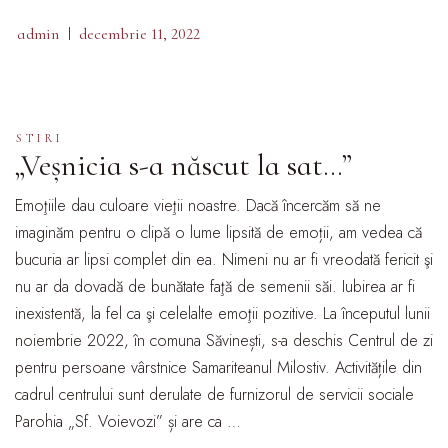
admin
decembrie 11, 2022
STIRI
„Veșnicia s-a născut la sat…”
Emoţiile dau culoare vieţii noastre. Dacă încercăm să ne
imaginăm pentru o clipă o lume lipsită de emoții, am vedea că
bucuria ar lipsi complet din ea. Nimeni nu ar fi vreodată fericit şi
nu ar da dovadă de bunătate faţă de semenii săi. Iubirea ar fi
inexistentă, la fel ca şi celelalte emoţii pozitive. La începutul lunii
noiembrie 2022, în comuna Săvinești, s-a deschis Centrul de zi
pentru persoane vârstnice Samariteanul Milostiv. Activitățile din
cadrul centrului sunt derulate de furnizorul de servicii sociale
Parohia „Sf. Voievozi” și are ca …