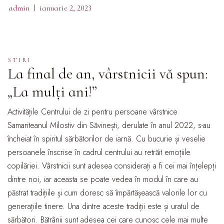
admin
ianuarie 2, 2023
STIRI
La final de an, vârstnicii vă spun:
„La mulți ani!”
Activitățile Centrului de zi pentru persoane vârstnice
Samariteanul Milostiv din Săvinești, derulate în anul 2022, s-au
încheiat în spiritul sărbătorilor de iarnă. Cu bucurie și veselie
persoanele înscrise în cadrul centrului au retrăit emoțiile
copilăriei. Vârstnicii sunt adesea considerați a fi cei mai înțelepți
dintre noi, iar aceasta se poate vedea în modul în care au
păstrat tradițiile și cum doresc să împărtășească valorile lor cu
generațiile tinere. Una dintre aceste tradiții este și uratul de
sărbători. Bătrânii sunt adesea cei care cunosc cele mai multe