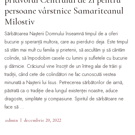
persoane vârstnice Samariteanul
Milostiv
Sărbătoarea Nașterii Domnului înseamnă timpul de a oferi
bucurie și speranță multora, care au pierdut-o deja. Este timpul
să stăm mai mult cu familia și prietenii, să ascultăm și să cântăm
colinde, să împodobim casele cu lumini și sufletele cu bucurie
și dărnicie. Crăciunul vine însoțit de un întreg alai de trăiri și
tradiții, când cete de colindători ne fac cunoscută vestea
minunată a Nașterii lui Iisus. Petrecerea sărbătorilor de iarnă,
păstrată ca o tradiţie de-a lungul existenţei noastre, aduce
dragoste, simplitate și compasiune. Spiritul de sărbătoare ne
face să …
admin
decembrie 20, 2022