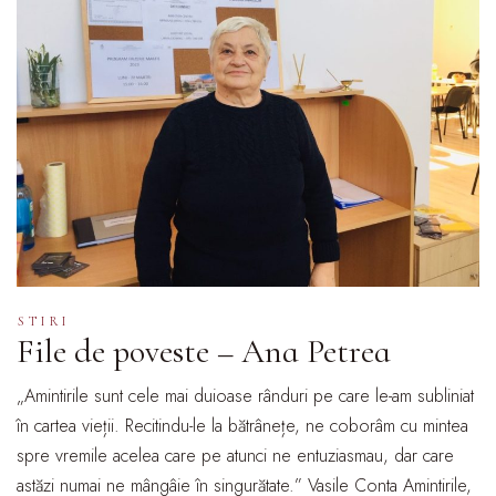
STIRI
File de poveste – Ana Petrea
„Amintirile sunt cele mai duioase rânduri pe care le-am subliniat
în cartea vieții. Recitindu-le la bătrânețe, ne coborâm cu mintea
spre vremile acelea care pe atunci ne entuziasmau, dar care
astăzi numai ne mângâie în singurătate.” Vasile Conta Amintirile,