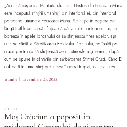
„Această naştere a Mântuitorului Iisus Hristos din Fecioara Maria
este începutul sfinţirii umanităţii din interiorul ei, din interiorul
persoanei umane a Fecioarei Maria. Se naşte în peştera de
lângă Bethleem ca să sfinţească pământul din interiorul lui, se
botează în apele Iordanului ca să sfinţească firea apelor, aşa
cum se cântă la Sărbătoarea Botezului Domnului, se înalţă pe
cruce pentru ca să sfinţească aerul, atmosfera şi lemnul, după
cum se spune în cântările din sărbătoarea Sfintei Cruci. Când El
coboară în lume sfinţeşte lumea în mod treptat, dar mai ales …
admin
decembrie 25, 2022
STIRI
Moș Crăciun a poposit în
pridvorul Centrului de zi pentru