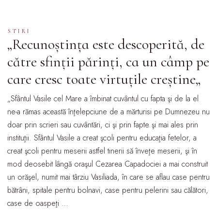
STIRI
„Recunoștința este descoperită, de
către sfinții părinți, ca un câmp pe
care cresc toate virtuțile creștine„
„Sfântul Vasile cel Mare a îmbinat cuvântul cu fapta şi de la el
ne-a rămas această înţelepciune de a mărturisi pe Dumnezeu nu
doar prin scrieri sau cuvântări, ci şi prin fapte şi mai ales prin
instituţii. Sfântul Vasile a creat şcoli pentru educaţia fetelor, a
creat şcoli pentru meserii astfel tinerii să înveţe meserii, şi în
mod deosebit lângă oraşul Cezarea Capadociei a mai construit
un orăşel, numit mai târziu Vasiliada, în care se aflau case pentru
bătrâni, spitale pentru bolnavi, case pentru pelerini sau călători,
case de oaspeţi …