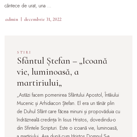
cântece de urat, una …
admin
decembrie 31, 2022
STIRI
Sfântul Ștefan – „Icoană
vie, luminoasă, a
martiriului„
„Astăzi facem pomenirea Sfântului Apostol, Întâiului
Mucenic și Arhidiacon Ștefan. El era un tânăr plin
de Duhul Sfânt care făcea minuni și propovăduia cu
îndrăzneală credința în Iisus Hristos, dovedindu-o
din Sfintele Scripturi. Este o icoană vie, luminoasă,
a martiriului. Așa după cum Hristos Domnul S-a