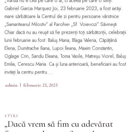
„Vârsta nu e cea pe care o ai, ci aceea pe care o simți.”
Gabriel Garcia Marquez Joi, 23 februarie 2023, a fost iarăși
mare sărbătoare la Centrul de zi pentru persoane vârstnice
„Samariteanul Milostiv” al Parohiei „Sf. Voievozi” Săvinești.
Chiar dacă nu au reușit să fie prezenți toți sărbătoriții, celebrații
lunii februarie au fost: Baluș Maria, Blaga Valeria, Căpățână
Elena, Dumitrache Iliana, Lupoi Ileana, Maxim Constantin,
Oglage Crin, Sandu Eleana, Toma Vasile, Matreșu Viorel, Baluș
Emilia, Cerescu Maria. Ca și luna anterioară, beneficiarii au fost
invitați la centru pentru …
admin
februarie 23, 2023
STIRI
„Dacă vrem să fim cu adevărat