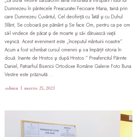
„La Buna Vestire sărbătorim taina minunată a Întrupării Fiului lui
Dumnezeu în pântecele Preacuratei Fecioare Maria, taină prin
care Dumnezeu Cuvântul, Cel deofiinţă cu Tatăl şi cu Duhul
Sfânt, Se coboară pe pământ şi Se face Om, pentru ca pe om
să-l vindece de păcat şi de moarte şi să-i dăruiască viaţă
veşnică. Acest eveniment este „începutul mântuirii noastre”.
Acum a fost schimbat cursul omenirii şi s-a împărţit istoria în
două: înainte de Hristos şi după Hristos.” Preafericitul Părinte
Daniel, Patriarhul Bisericii Ortodoxe Române Galerie Foto Buna
Vestire este prăznuită …
admin
martie 25, 2023