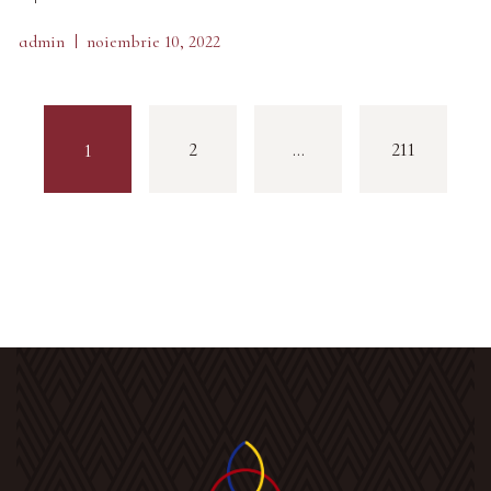
admin
noiembrie 10, 2022
2
…
211
1