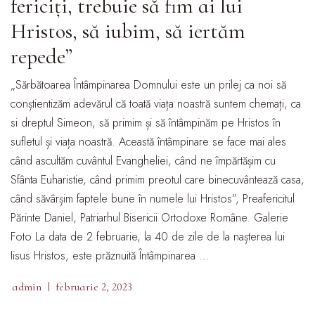
fericiți, trebuie să fim ai lui
Hristos, să iubim, să iertăm
repede”
„Sărbătoarea Întâmpinarea Domnului este un prilej ca noi să
conștientizăm adevărul că toată viața noastră suntem chemați, ca
si dreptul Simeon, să primim și să întâmpinăm pe Hristos în
sufletul și viața noastră. Această întâmpinare se face mai ales
când ascultăm cuvântul Evangheliei, când ne împărtășim cu
Sfânta Euharistie, când primim preotul care binecuvântează casa,
când săvârșim faptele bune în numele lui Hristos”, Preafericitul
Părinte Daniel, Patriarhul Bisericii Ortodoxe Române. Galerie
Foto La data de 2 februarie, la 40 de zile de la nașterea lui
Iisus Hristos, este prăznuită Întâmpinarea …
admin
februarie 2, 2023