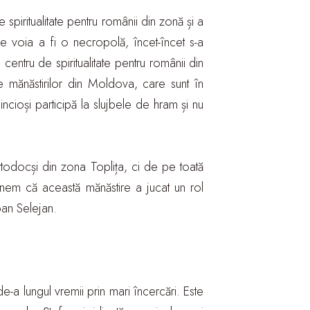
spiritualitate pentru românii din zonă și a
 se voia a fi o necropolă, încet-încet s-a
centru de spiritualitate pentru românii din
e mănăstirilor din Moldova, care sunt în
incioși participă la slujbele de hram și nu
rtodocși din zona Toplița, ci de pe toată
nem că această mănăstire a jucat un rol
Ioan Selejan.
de-a lungul vremii prin mari încercări. Este