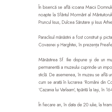
În biserică se află icoana Maicii Domnulu
noapte la Sfântul Mormânt al Mântuitorul
Pruncul Iisus, Dulcea Sărutare și Iisus Arhi
Paraclisul mănăstirii a fost construit și pic
Covasnei și Harghitei, în prezența Preaferic
Mănăstirea Sf. Ilie dispune și de un mu
permanentă a muzeului cuprinde un impor
sticlă. De asemenea, în muzeu se află un n
cum se arată în lucrarea ‘Românii din Cov
‘Cazania lui Varlaam’, tipărită la Iași, în 
În fiecare an, în data de 20 iulie, la hramul