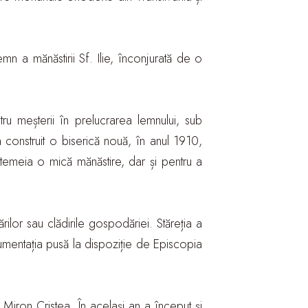
mn a mănăstirii Sf. Ilie, înconjurată de o
ntru meșterii în prelucrarea lemnului, sub
 construit o biserică nouă, în anul 1910,
ntemeia o mică mănăstire, dar și pentru a
ărilor sau clădirile gospodăriei. Stăreția a
cumentația pusă la dispoziție de Episcopia
l Miron Cristea. În același an a început și