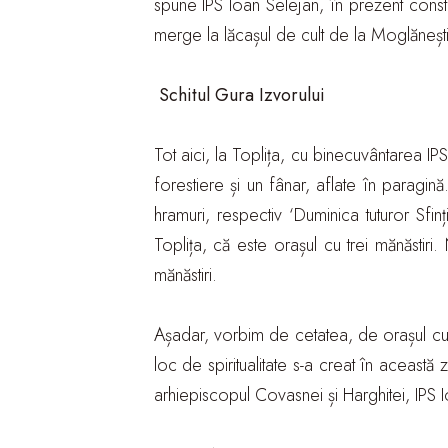
spune IPS Ioan Selejan, în prezent constru
merge la lăcașul de cult de la Moglănești
Schitul Gura Izvorului
Tot aici, la Toplița, cu binecuvântarea IPS
forestiere și un fânar, aflate în paragină
hramuri, respectiv ‘Duminica tuturor Sfinț
Toplița, că este orașul cu trei mănăstiri
mănăstiri.
Așadar, vorbim de cetatea, de orașul cu 
loc de spiritualitate s-a creat în această
arhiepiscopul Covasnei și Harghitei, IPS 