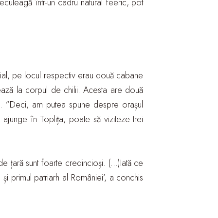
reculeagă într-un cadru natural feeric, pot
Inițial, pe locul respectiv erau două cabane
crează la corpul de chilii. Acesta are două
isului. ”Deci, am putea spune despre orașul
 ajunge în Toplița, poate să viziteze trei
 țară sunt foarte credincioși. (…)Iată ce
 și primul patriarh al României’, a conchis