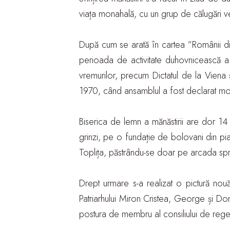
viața monahală, cu un grup de călugări veni
După cum se arată în cartea ”Românii din
perioada de activitate duhovnicească a f
vremurilor, precum Dictatul de la Viena ș
1970, când ansamblul a fost declarat monu
Biserica de lemn a mănăstirii are dor 14
grinzi, pe o fundație de bolovani din piat
Toplița, păstrându-se doar pe arcada spre 
Drept urmare s-a realizat o pictură nouă,
Patriarhului Miron Cristea, George și Domn
postura de membru al consiliului de regen