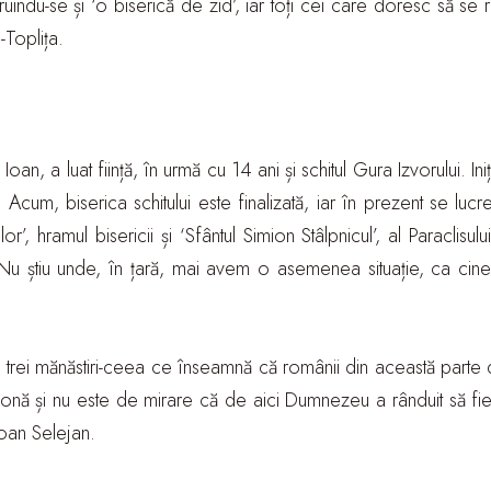
indu-se și ‘o biserică de zid’, iar toți cei care doresc să se 
-Toplița.
 Ioan, a luat ființă, în urmă cu 14 ani și schitul Gura Izvorului. 
. Acum, biserica schitului este finalizată, iar în prezent se lu
ilor’, hramul bisericii și ‘Sfântul Simion Stâlpnicul’, al Paracl
. Nu știu unde, în țară, mai avem o asemenea situație, ca cine
trei mănăstiri-ceea ce înseamnă că românii din această parte de
 zonă și nu este de mirare că de aici Dumnezeu a rânduit să fie
Ioan Selejan.