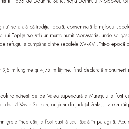
rită în 1658 de Doamna Safta, soția Domnului Moldovei, Gheo
hita’ se arată că tradiția locală, consemnată la mijlocul secol
iului Toplița ‘se află un munte numit Monasteria, unde se găse
de refugiu la cumpăna dintre secolele XVI-XVII, într-o epocă 
 9,5 m lungime și 4,75 m lățime, fiind declarată monument 
mele școli românești de pe Valea superioară a Mureșului a fos
l dascăl Vasile Sturzea, originar din județul Galați, care a tră
rin grele încercări, a fost pustiită sau lăsată în paragină. Ac