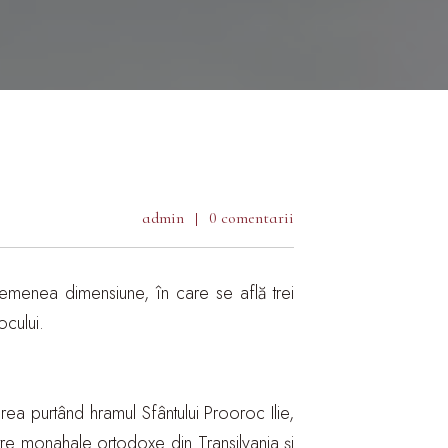
admin
0 comentarii
asemenea dimensiune, în care se află trei
ocului.
irea purtând hramul Sfântului Prooroc Ilie,
entre monahale ortodoxe din Transilvania și