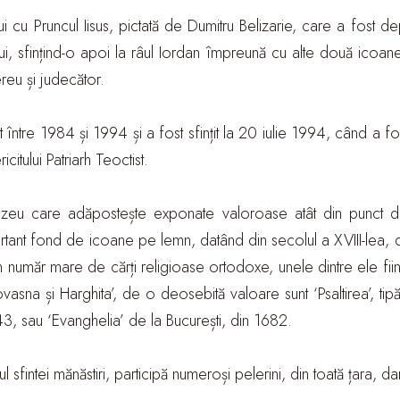
i cu Pruncul Iisus, pictată de Dumitru Belizarie, care a fost d
ui, sfințind-o apoi la râul Iordan împreună cu alte două icoa
ereu și judecător.
tat între 1984 și 1994 și a fost sfințit la 20 iulie 1994, când a fo
itului Patriarh Teoctist.
zeu care adăpostește exponate valoroase atât din punct de v
tant fond de icoane pe lemn, datând din secolul a XVIII-lea, 
umăr mare de cărți religioase ortodoxe, unele dintre ele fiind 
asna și Harghita’, de o deosebită valoare sunt ‘Psaltirea’, tipă
1643, sau ‘Evanghelia’ de la București, din 1682.
 sfintei mănăstiri, participă numeroși pelerini, din toată țara, dar