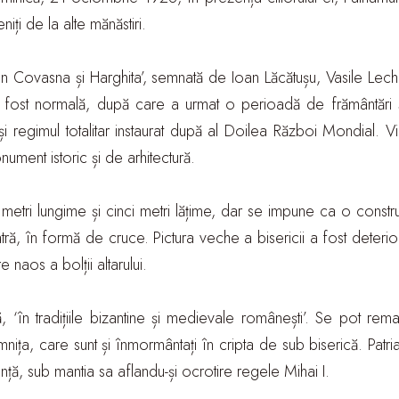
ți de la alte mănăstiri.
 Covasna și Harghita’, semnată de Ioan Lăcătușu, Vasile Lechin
ost normală, după care a urmat o perioadă de frământări și n
i regimul totalitar instaurat după al Doilea Război Mondial. V
ment istoric și de arhitectură.
 metri lungime și cinci metri lățime, dar se impune ca o constr
ră, în formă de cruce. Pictura veche a bisericii a fost deteriora
naos a bolții altarului.
 ‘în tradițiile bizantine și medievale românești’. Se pot remarc
ița, care sunt și înmormântați în cripta de sub biserică. Patria
ță, sub mantia sa aflandu-și ocrotire regele Mihai I.