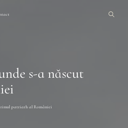
ntact
 unde s-a născut
iei
 primul patriarh al României