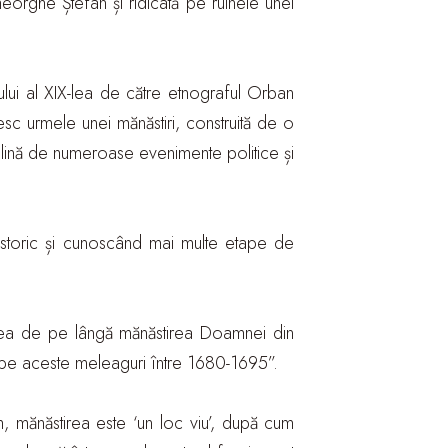
rghe Ștefan și ridicată pe ruinele unei
ului al XIX-lea de către etnograful Orban
sc urmele unei mănăstiri, construită de o
plină de numeroase evenimente politice și
istoric și cunoscând mai multe etape de
t cea de pe lângă mănăstirea Doamnei din
it pe aceste meleaguri între 1680-1695”.
um, mănăstirea este ‘un loc viu’, după cum