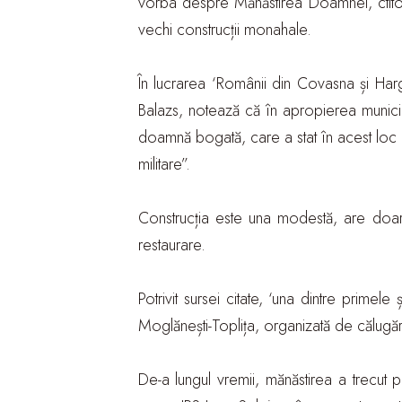
vorba despre Mănăstirea Doamnei, ctito
vechi construcții monahale.
În lucrarea ‘Românii din Covasna și Harg
Balazs, notează că în apropierea municip
doamnă bogată, care a stat în acest loc 
militare”.
Construcția este una modestă, are doar
restaurare.
Potrivit sursei citate, ‘una dintre pri
Moglănești-Toplița, organizată de călugăru
De-a lungul vremii, mănăstirea a trecut p