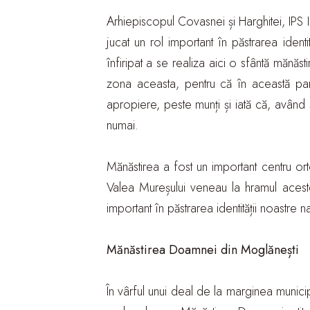
Arhiepiscopul Covasnei și Harghitei, IPS I
jucat un rol important în păstrarea ident
înfiripat a se realiza aici o sfântă mănăs
zona aceasta, pentru că în această part
apropiere, peste munți și iată că, având ș
numai.
Mănăstirea a fost un important centru or
Valea Mureșului veneau la hramul acest
important în păstrarea identității noastre 
Mănăstirea Doamnei din Moglănești
În vârful unui deal de la marginea municipi