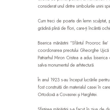
considerat unul dintre simbolurile unirii spi
Cum treci de poarta din lemn sculptat, pă
grădină plină de flori, care-ți încântă ochii
Biserica mănăstirii ”Sfântul Prooroc Ilie
coordonarea preotului Gheorghe Ujică și 
Patriarhul Miron Cristea a adus biserica
salva monumentul de arhitectură.
În anul 1923 s-au început lucrările pentru 
fost construită din materialul casei în c
Ortodoxă a Covasnei și Harghitei.
Sfințirea mănăstirii s-a facut în ziua de 