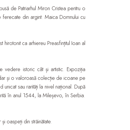
epusă de Patriarhul Miron Cristea pentru o
ne ferecate din argint: Maica Domnului cu
st hirotonit ca arhiereu Preasfințitul Ioan al
edere istoric cât și artistic. Expoziția
dar și o valoroasă colecție de icoane pe
unicat sau rarități la nivel național. După
rită în anul 1544, la Mileșevo, în Serbia.
 și oaspeți din străinătate.