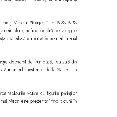
țan și Violeta Pătrunjel, între 1928-1938
eîmpliniri, nefiind ocolită de vitregiile
iața monahală a reintrat în normal în anul
ucție deosebit de frumoasă, realizată din
tă în timpul transferului de la Stânceni la
a tablourile votive cu figurile părinților
rhul Miron este prezentat într-o pictură în