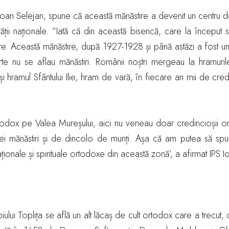
oan Selejan, spune că această mănăstire a devenit un centru de 
ității naționale. ”Iată că din această biserică, care la început
tire. Această mănăstire, după 1927-1928 și până astăzi a fost un 
e nu se aflau mănăstiri. Românii noștri mergeau la hramuril
i hramul Sfântului Ilie, hram de vară, în fiecare an mii de cred
todox pe Valea Mureșului, aici nu veneau doar credincioșii o
ei mănăstiri și de dincolo de munți. Așa că am putea să spu
naționale și spirituale ortodoxe din această zonă’, a afirmat IPS 
ului Toplița se află un alt lăcaș de cult ortodox care a trecut, 