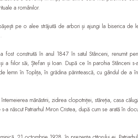
rituale a românilor.
șești pe o alee străjuită de arbori și ajungi la biserica de le
.
’ a fost construită în anul 1847 în satul Stânceni, renumit pe
a fiilor săi, Ștefan și Ioan. După ce în parohia Stânceni s-a
 de lemn în Toplița, în grădina părintească, cu gândul de a î
întemeierea mănăstirii, zidirea clopotniței, stăreția, casa călug
are s-a născut Patriarhul Miron Cristea, după cum se arată în do
duminică, 21 octombrie 1928, în prezența ctitorului ei, Patriarhu