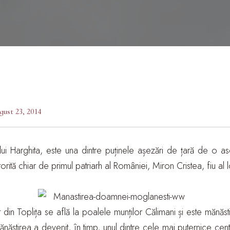
gust 23, 2014
ețului Harghita, este una dintre puținele așezări de țară de o 
torită chiar de primul patriarh al României, Miron Cristea, fiu al l
 din Toplița se află la poalele munților Călimani și este mănăst
Mănăstirea a devenit, în timp, unul dintre cele mai puternice c