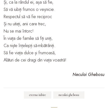
Și, ca la rândul ei, așa să fie,
Să vă iubiți frumos o veșnicie.
Respectul să vă fie reciproc
Și nu uitați, anii care trec,
Nu se mai întorc!
În viața de familie să fiți uniți,
Ca niște înțelepți să-mbătrâniți.
Să fie viața dulce și frumoasă,
Alături de cei dragi din viața voastră!
Neculai Ghebosu
eterna iubire
neculai ghebosu