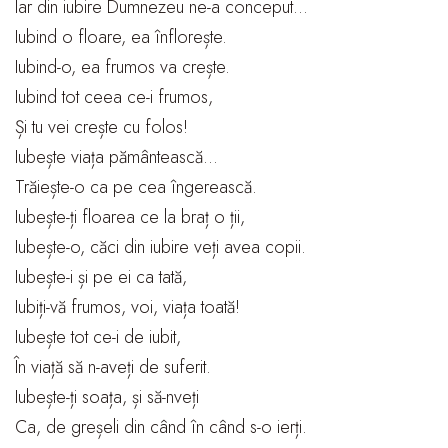
Iar din iubire Dumnezeu ne-a conceput…
Iubind o floare, ea înflorește.
Iubind-o, ea frumos va crește.
Iubind tot ceea ce-i frumos,
Și tu vei crește cu folos!
Iubește viața pământească…
Trăiește-o ca pe cea îngerească.
Iubește-ți floarea ce la braț o ții,
Iubește-o, căci din iubire veți avea copii.
Iubește-i și pe ei ca tată,
Iubiți-vă frumos, voi, viața toată!
Iubește tot ce-i de iubit,
În viață să n-aveți de suferit.
Iubește-ți soața, și să-nveți
Ca, de greșeli din când în când s-o ierți.