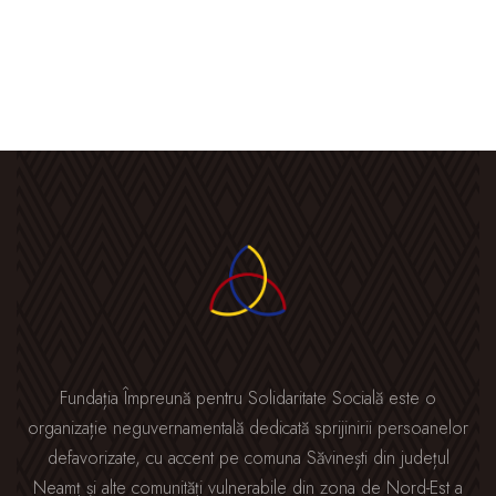
Fundația Împreună pentru Solidaritate Socială este o
organizație neguvernamentală dedicată sprijinirii persoanelor
defavorizate, cu accent pe comuna Săvinești din județul
Neamț și alte comunități vulnerabile din zona de Nord-Est a