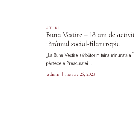
STIRI
Buna Vestire – 18 ani de activi
tărâmul social-filantropic
„La Buna Vestire sărbătorim taina minunată a Î
pântecele Preacuratei …
admin
martie 25, 2023