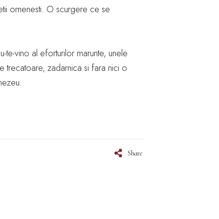
etii omenesti. O scurgere ce se
-te-vino al eforturilor marunte, unele
e trecatoare, zadarnica si fara nici o
mnezeu.
Share