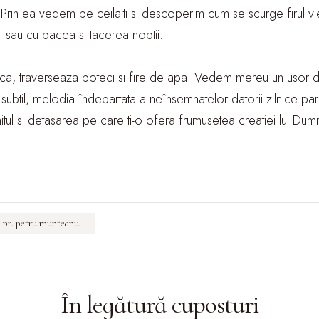
Prin ea vedem pe ceilalti si descoperim cum se scurge firul vi
i sau cu pacea si tacerea noptii.
leaca, traverseaza poteci si fire de apa. Vedem mereu un usor du
 subtil, melodia îndepartata a neînsemnatelor datorii zilnice par
nitul si detasarea pe care ti-o ofera frumusetea creatiei lui Du
pr. petru munteanu
În legătură cu
posturi