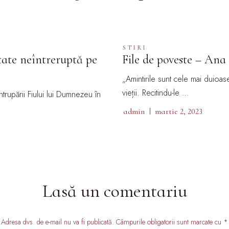
STIRI
tate neîntreruptă pe
File de poveste – Ana
„Amintirile sunt cele mai duioase
vieții. Recitindu-le …
ntrupării Fiului lui Dumnezeu în
admin
martie 2, 2023
Lasă un comentariu
Adresa dvs. de e-mail nu va fi publicată. Câmpurile obligatorii sunt marcate cu *