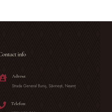
Contact info
Adresa:
Strada General Buniș, Săvinești, Neamț
Telefon: