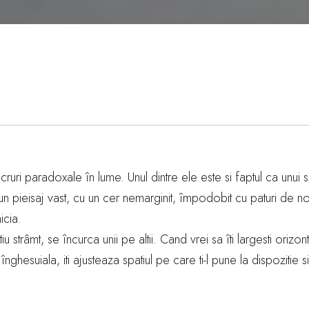
ucruri paradoxale în lume. Unul dintre ele este si faptul ca unui 
un pieisaj vast, cu un cer nemarginit, împodobit cu paturi de n
icia.
strâmt, se încurca unii pe altii. Cand vrei sa îti largesti orizontur
nghesuiala, iti ajusteaza spatiul pe care ti-l pune la dispozitie si