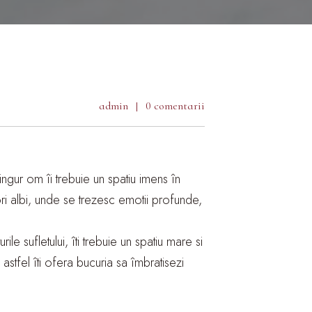
admin
0 comentarii
singur om îi trebuie un spatiu imens în
ori albi, unde se trezesc emotii profunde,
ile sufletului, îti trebuie un spatiu mare si
 astfel îti ofera bucuria sa îmbratisezi