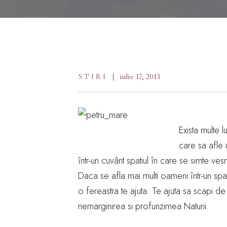
iulie 17, 2013
STIRI
Exista multe l
care sa afle 
într-un cuvânt spatiul în care se simte vesn
Daca se afla mai multi oameni într-un spatiu 
o fereastra te ajuta. Te ajuta sa scapi de î
nemarginirea si profunzimea Naturii.