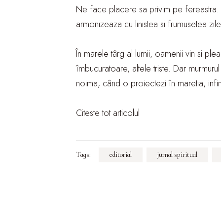
Ne face placere sa privim pe fereastra. 
armonizeaza cu linistea si frumusetea zile
În marele târg al lumii, oamenii vin si p
îmbucuratoare, altele triste. Dar murmurul
noima, când o proiectezi în maretia, infi
Citeste tot articolul
Tags:
editorial
jurnal spiritual