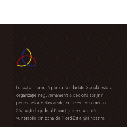
Fundația Împreună pentru Solidaritate Socială este o
organizație neguvernamentală dedicată sprijinirii
persoanelor defavorizate, cu accent pe comuna
Săvinești din județul Neamț și alte comunități
vulnerabile din zona de Nord-Est a țării noastre.