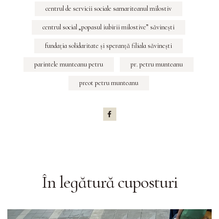
centrul de servicii sociale samariteanul milostiv
centrul social „popasul iubirii milostive” săvineşti
fundaţia solidaritate şi speranţă filiala săvineşti
parintele munteanu petru
pr. petru munteanu
preot petru munteanu
În legătură cu
posturi