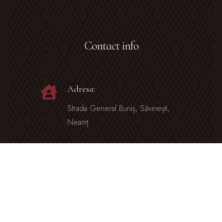
Contact info
Adresa:
Strada General Buniș, Săvinești,
Neamț
Telefon:
0751 250 508
0040 751 250508