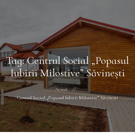
Acasă
Despre Noi
Galerie Foto
Blog
Contact
Tag: Centrul Social „Popasul
Iubirii Milostive” Săvineşti
Acasă
Centrul Social „Popasul Iubirii Milostive” Săvineşti