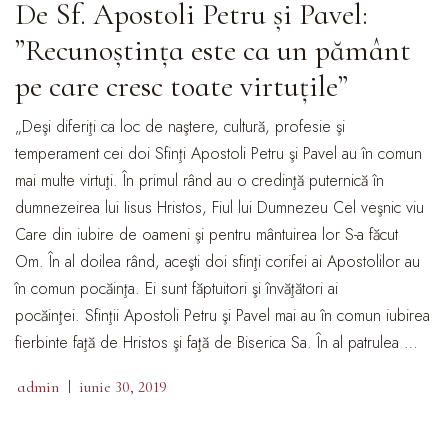
De Sf. Apostoli Petru și Pavel:
”Recunoștința este ca un pământ
pe care cresc toate virtuțile”
„Deşi diferiţi ca loc de naştere, cultură, profesie şi
temperament cei doi Sfinţi Apostoli Petru şi Pavel au în comun
mai multe virtuţi. În primul rând au o credinţă puternică în
dumnezeirea lui Iisus Hristos, Fiul lui Dumnezeu Cel veşnic viu
Care din iubire de oameni şi pentru mântuirea lor S-a făcut
Om. În al doilea rând, aceşti doi sfinţi corifei ai Apostolilor au
în comun pocăinţa. Ei sunt făptuitori şi învăţători ai
pocăinţei. Sfinţii Apostoli Petru şi Pavel mai au în comun iubirea
fierbinte faţă de Hristos şi faţă de Biserica Sa. În al patrulea …
admin
iunie 30, 2019