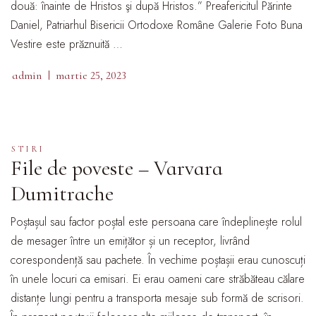
două: înainte de Hristos şi după Hristos.” Preafericitul Părinte
Daniel, Patriarhul Bisericii Ortodoxe Române Galerie Foto Buna
Vestire este prăznuită …
admin
martie 25, 2023
STIRI
File de poveste – Varvara
Dumitrache
Poștașul sau factor poștal este persoana care îndeplinește rolul
de mesager între un emițător și un receptor, livrând
corespondență sau pachete. În vechime poștașii erau cunoscuți
în unele locuri ca emisari. Ei erau oameni care străbăteau călare
distanțe lungi pentru a transporta mesaje sub formă de scrisori.