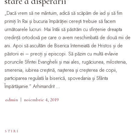
stare a disperării”
„Dacă vrem să ne mântuim, adică să scăpăm de iad și să fim
primiți în Rai și bucuria împărăției cerești trebuie să facem
următoarele lucruri: Mai întâi să păstrăm cu sfințenie dreapta
credință ortodoxă pe care o avem neschimbată de două mii de
ani. Apoi să ascultăm de Biserica întemeiată de Hristos și de
păstorii ei – preoți și episcopi. Să păzim cu multă evlavie
poruncile Sfintei Evanghelii și mai ales, rugăciunea, milostenia,
smerenia, iubirea creștină, nașterea și creșterea de copii,
participarea regulată la biserică, spovedania și Sfânta
Împărtășanie.” Arhimandrit …
admin
noiembrie 4, 2019
STIRI