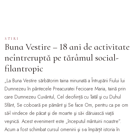
STIRI
Buna Vestire – 18 ani de activitate
neîntreruptă pe tărâmul social-
filantropic
„La Buna Vestire sărbătorim taina minunată a Întrupării Fiului lui
Dumnezeu în pântecele Preacuratei Fecioare Maria, taină prin
care Dumnezeu Cuvântul, Cel deofiinţă cu Tatăl şi cu Duhul
Sfânt, Se coboară pe pământ şi Se face Om, pentru ca pe om
să-l vindece de păcat şi de moarte şi să-i dăruiască viaţă
veşnică. Acest eveniment este „începutul mântuirii noastre”.
Acum a fost schimbat cursul omenirii şi s-a împărţit istoria în