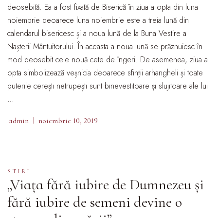
deosebită. Ea a fost fixată de Biserică în ziua a opta din luna
noiembrie deoarece luna noiembrie este a treia lună din
calendarul bisericesc și a noua lună de la Buna Vestire a
Nașterii Mântuitorului. În aceasta a noua lună se prăznuiesc în
mod deosebit cele nouă cete de îngeri. De asemenea, ziua a
opta simbolizează veșnicia deoarece sfinții arhangheli și toate
puterile cerești netrupești sunt binevestitoare și slujitoare ale lui
…
admin
noiembrie 10, 2019
STIRI
„Viața fără iubire de Dumnezeu și
fără iubire de semeni devine o