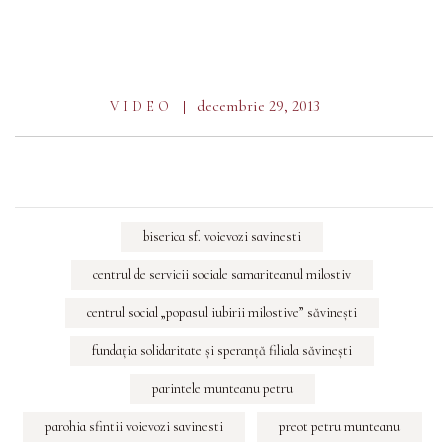
decembrie 29, 2013
VIDEO
biserica sf. voievozi savinesti
centrul de servicii sociale samariteanul milostiv
centrul social „popasul iubirii milostive” săvineşti
fundaţia solidaritate şi speranţă filiala săvineşti
parintele munteanu petru
parohia sfintii voievozi savinesti
preot petru munteanu