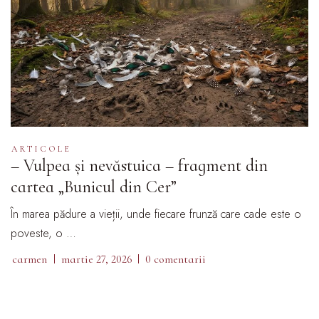
ARTICOLE
– Vulpea și nevăstuica – fragment din
cartea „Bunicul din Cer”
În marea pădure a vieții, unde fiecare frunză care cade este o
poveste, o …
carmen
martie 27, 2026
0 comentarii