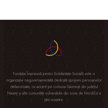
Fundația Împreună pentru Solidaritate Socială este o
organizație neguvernamentală dedicată sprijinirii persoanelor
defavorizate, cu accent pe comuna Săvinești din județul
Neamț și alte comunități vulnerabile din zona de Nord-Est a
țării noastre.