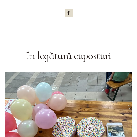
În legătură cu
posturi