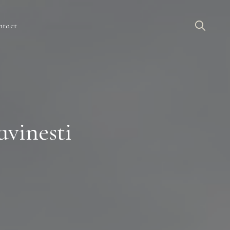
ntact
avinesti