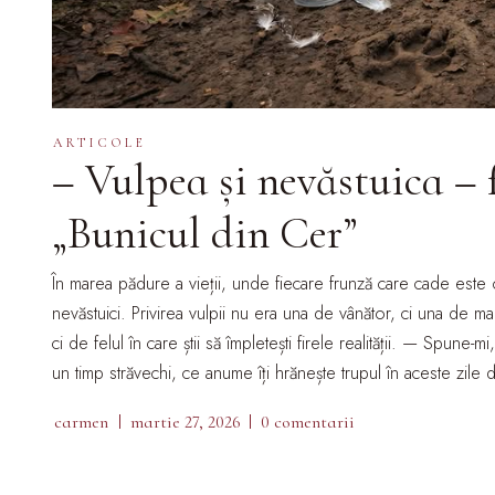
ARTICOLE
– Vulpea și nevăstuica –
„Bunicul din Cer”
În marea pădure a vieții, unde fiecare frunză care cade este 
nevăstuici. Privirea vulpii nu era una de vânător, ci una de 
ci de felul în care știi să împletești firele realității. — Spune
un timp străvechi, ce anume îți hrănește trupul în aceste zil
carmen
martie 27, 2026
0 comentarii