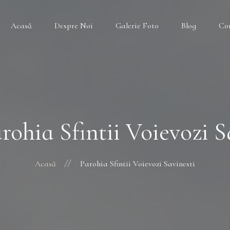
Acasă
Despre Noi
Galerie Foto
Blog
Co
rohia Sfintii Voievozi S
Acasă
Parohia Sfintii Voievozi Savinesti