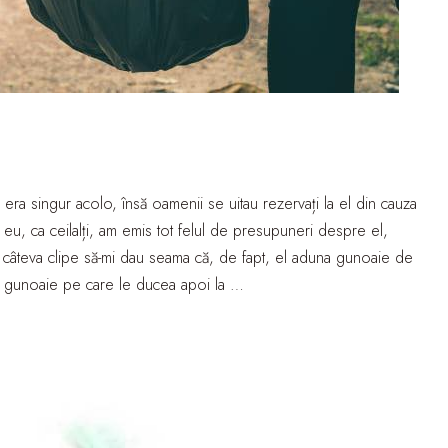
era singur acolo, însă oamenii se uitau rezervați la el din cauza
i eu, ca ceilalți, am emis tot felul de presupuneri despre el,
uit câteva clipe să-mi dau seama că, de fapt, el aduna gunoaie de
ul, gunoaie pe care le ducea apoi la …