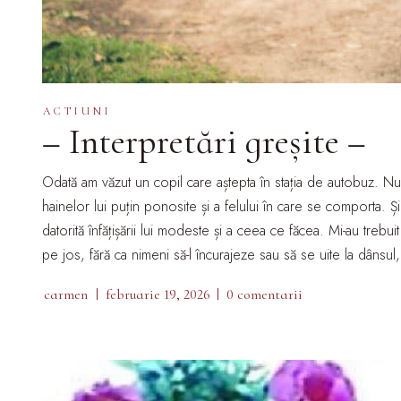
ACTIUNI
– Interpretări greșite –
Odată am văzut un copil care aștepta în stația de autobuz. Nu 
hainelor lui puțin ponosite și a felului în care se comporta. Ș
datorită înfățișării lui modeste și a ceea ce făcea. Mi-au treb
pe jos, fără ca nimeni să-l încurajeze sau să se uite la dâns
carmen
februarie 19, 2026
0 comentarii