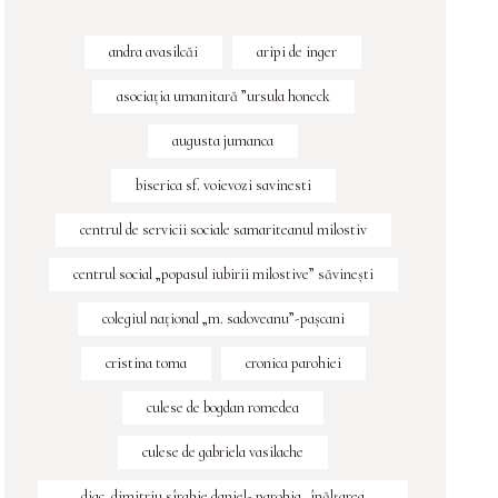
andra avasilcăi
aripi de inger
asociația umanitară ”ursula honeck
augusta jumanca
biserica sf. voievozi savinesti
centrul de servicii sociale samariteanul milostiv
centrul social „popasul iubirii milostive” săvineşti
colegiul naţional „m. sadoveanu”-paşcani
cristina toma
cronica parohiei
culese de bogdan romedea
culese de gabriela vasilache
diac. dimitriu sîrghie daniel- parohia „înălțarea