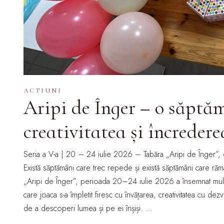
ACTIUNI
Aripi de Înger – o săptăm
creativitatea și încredere
Seria a V-a | 20 – 24 iulie 2026 – Tabăra „Aripi de Înger”, 
Există săptămâni care trec repede și există săptămâni care rămân
„Aripi de Înger”, perioada 20–24 iulie 2026 a însemnat mult
care joaca s-a împletit firesc cu învățarea, creativitatea cu dez
de a descoperi lumea și pe ei înșiși. …