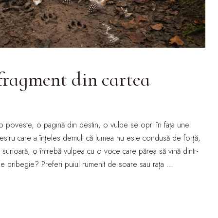
 fragment din cartea
o poveste, o pagină din destin, o vulpe se opri în fața unei
maestru care a înțeles demult că lumea nu este condusă de forță,
-mi, surioară, o întrebă vulpea cu o voce care părea să vină dintr-
e de pribegie? Preferi puiul rumenit de soare sau rața …