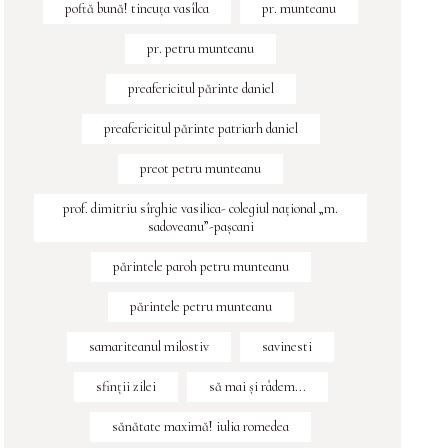
poftă bună! tincuța vasîlca
pr. munteanu
pr. petru munteanu
preafericitul părinte daniel
preafericitul părinte patriarh daniel
preot petru munteanu
prof. dimitriu sîrghie vasilica- colegiul naţional „m.
sadoveanu”-paşcani
părintele paroh petru munteanu
părintele petru munteanu
samariteanul milostiv
savinesti
sfinţii zilei
să mai și râdem...
sănătate maximă! iulia romedea