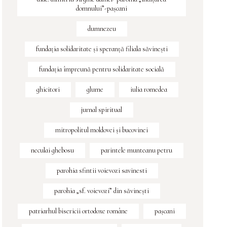
domnului”-pașcani
dumnezeu
fundaţia solidaritate şi speranţă filiala săvineşti
fundația împreună pentru solidaritate socială
ghicitori
glume
iulia romedea
jurnal spiritual
mitropolitul moldovei și bucovinei
neculai ghebosu
parintele munteanu petru
parohia sfintii voievozi savinesti
parohia „sf. voievozi” din săvinești
patriarhul bisericii ortodoxe române
pașcani