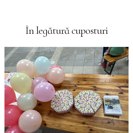
În legătură cu
posturi