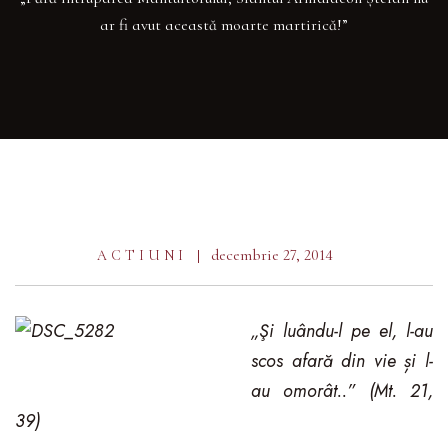
ar fi avut această moarte martirică!”
decembrie 27, 2014
ACTIUNI
„Şi luându-l pe el, l-au
scos afară din vie și l-
au omorât..” (Mt. 21,
39)