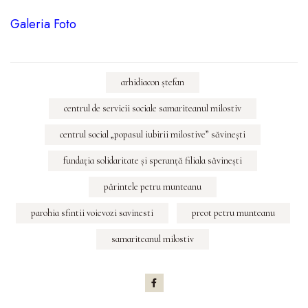
Galeria Foto
arhidiacon ştefan
centrul de servicii sociale samariteanul milostiv
centrul social „popasul iubirii milostive” săvineşti
fundaţia solidaritate şi speranţă filiala săvineşti
părintele petru munteanu
parohia sfintii voievozi savinesti
preot petru munteanu
samariteanul milostiv