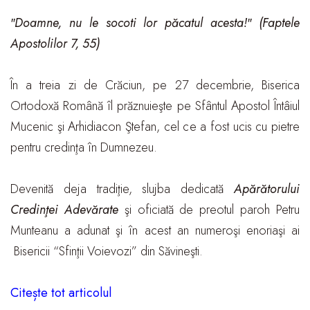
″Doamne, nu le socoti lor păcatul acesta!″ (Faptele
Apostolilor 7, 55)
În a treia zi de Crăciun, pe 27 decembrie, Biserica
Ortodoxă Română îl prăznuieşte pe Sfântul Apostol Întâiul
Mucenic şi Arhidiacon Ştefan, cel ce a fost ucis cu pietre
pentru credinţa în Dumnezeu.
Devenită deja tradiţie, slujba dedicată
Apărătorului
Credinţei Adevărate
şi oficiată de preotul paroh Petru
Munteanu a adunat şi în acest an numeroşi enoriaşi ai
Bisericii “Sfinţii Voievozi” din Săvineşti.
Citește tot articolul