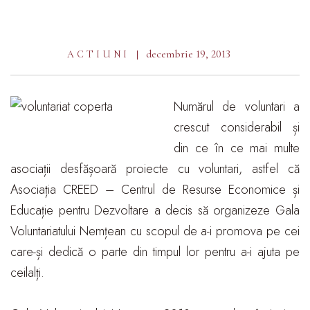
decembrie 19, 2013
ACTIUNI
Numărul de voluntari a
crescut considerabil și
din ce în ce mai multe
asociații desfășoară proiecte cu voluntari, astfel că
Asociația CREED – Centrul de Resurse Economice și
Educație pentru Dezvoltare a decis să organizeze Gala
Voluntariatului Nemțean cu scopul de a-i promova pe cei
care-și dedică o parte din timpul lor pentru a-i ajuta pe
ceilalți.