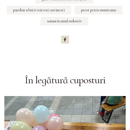
parohia sfintii voievozi savinesti
preot petru munteanu
samariteanul milostiv
În legătură cu
posturi