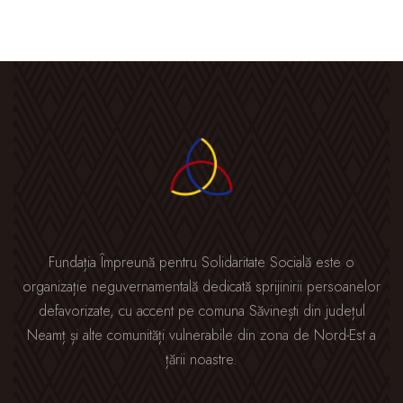
Fundația Împreună pentru Solidaritate Socială este o
organizație neguvernamentală dedicată sprijinirii persoanelor
defavorizate, cu accent pe comuna Săvinești din județul
Neamț și alte comunități vulnerabile din zona de Nord-Est a
țării noastre.