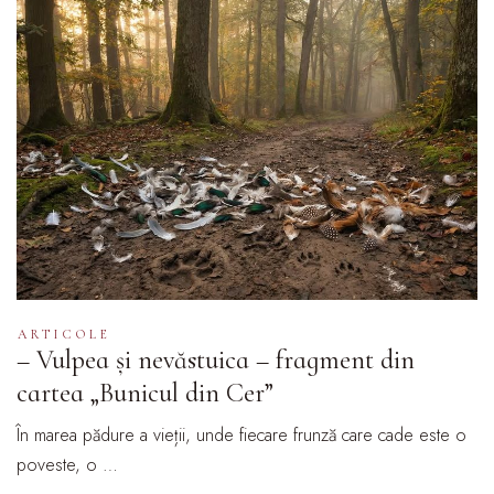
ARTICOLE
– Vulpea și nevăstuica – fragment din
cartea „Bunicul din Cer”
În marea pădure a vieții, unde fiecare frunză care cade este o
poveste, o …