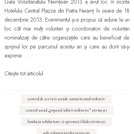
Gala Voluntariatului Nemțean 2013 a avut loc în incinta
Hotelului Central Plazza din Piatra Neamț în seara de 18
decembrie 2013. Evenimentul și-a propus să adune la un
loc cât mai mulți voluntari și coordonatori de voluntari
nominalizați de către organizațiile care au beneficiat de
sprijinul lor pe parcursul acestui an și care au dorit să-și
exprime …
Citește tot articolul
centrul de servicii sociale samariteanul milostiv
centrul social „popasul iubirii milostive” săvineşti
fundaţia solidaritate şi speranţă filiala săvineşti
gala voluntariatului nemțean