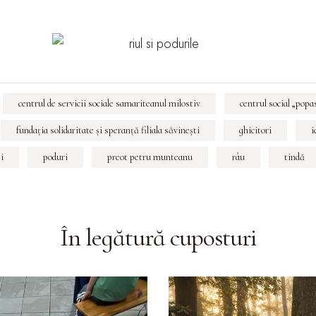
centrul de servicii sociale samariteanul milostiv
centrul social „popa
fundaţia solidaritate şi speranţă filiala săvineşti
ghicitori
i
i
poduri
preot petru munteanu
râu
tindă
În legătură cu
posturi