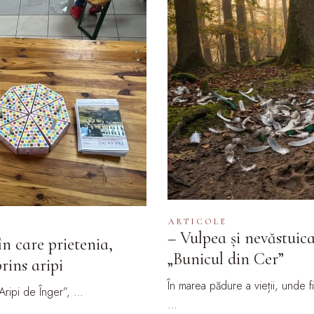
ARTICOLE
– Vulpea și nevăstuic
n care prietenia,
„Bunicul din Cer”
rins aripi
În marea pădure a vieții, unde 
Aripi de Înger”, …
…