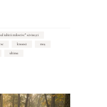
sul iubirii milostive” săvineşti
ese
lenoasă
moş
ultima