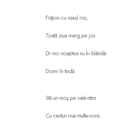
Frăţiori cu nasul ros,
Toată ziua merg pe jos.
Dr nici noaptea nu li-i blândă-
Dorm în tindă.
Stă un moş pe vale-ntins
Cu centuri mai multe-ncins.