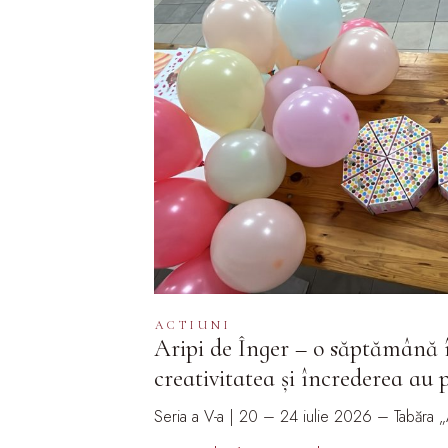
ACTIUNI
Aripi de Înger – o săptămână î
creativitatea și încrederea au p
Seria a V-a | 20 – 24 iulie 2026 – Tabăra „