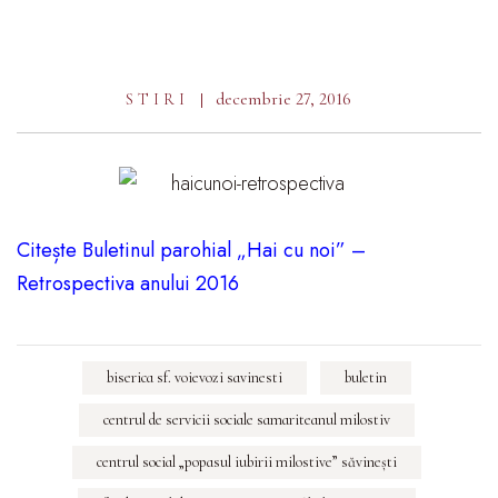
decembrie 27, 2016
STIRI
Citește Buletinul parohial „Hai cu noi” –
Retrospectiva anului 2016
biserica sf. voievozi savinesti
buletin
centrul de servicii sociale samariteanul milostiv
centrul social „popasul iubirii milostive” săvineşti