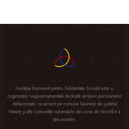
Fundația Împreună pentru Solidaritate Socială este o
organizație neguvernamentală dedicată sprijinirii persoanelor
defavorizate, cu accent pe comuna Săvinești din județul
Neamț și alte comunități vulnerabile din zona de Nord-Est a
țării noastre.