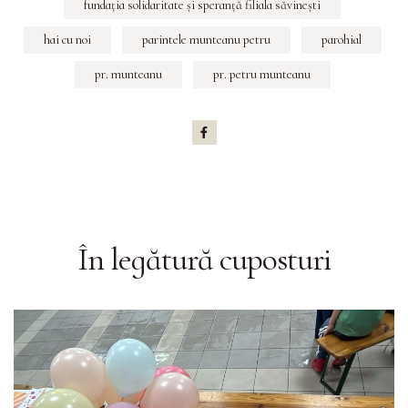
fundaţia solidaritate şi speranţă filiala săvineşti
hai cu noi
parintele munteanu petru
parohial
pr. munteanu
pr. petru munteanu
În legătură cu
posturi