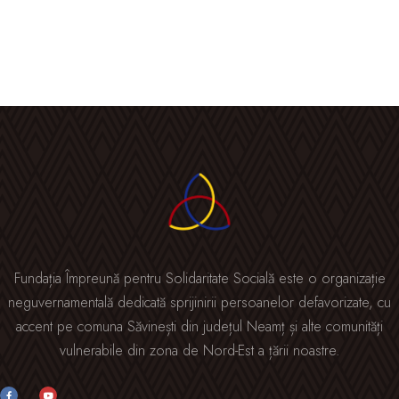
Fundația Împreună pentru Solidaritate Socială este o organizație
neguvernamentală dedicată sprijinirii persoanelor defavorizate, cu
accent pe comuna Săvinești din județul Neamț și alte comunități
vulnerabile din zona de Nord-Est a țării noastre.