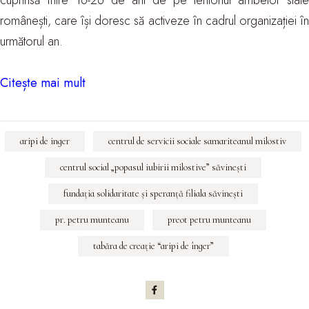
cuprinsă între 16-26 de ani de pe teritoriul ambelor state
românești, care își doresc să activeze în cadrul organizației în
următorul an.
Citește mai mult
aripi de inger
centrul de servicii sociale samariteanul milostiv
centrul social „popasul iubirii milostive” săvineşti
fundaţia solidaritate şi speranţă filiala săvineşti
pr. petru munteanu
preot petru munteanu
tabăra de creaţie “aripi de înger”