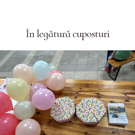
În legătură cu
posturi