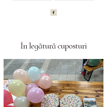
În legătură cu
posturi