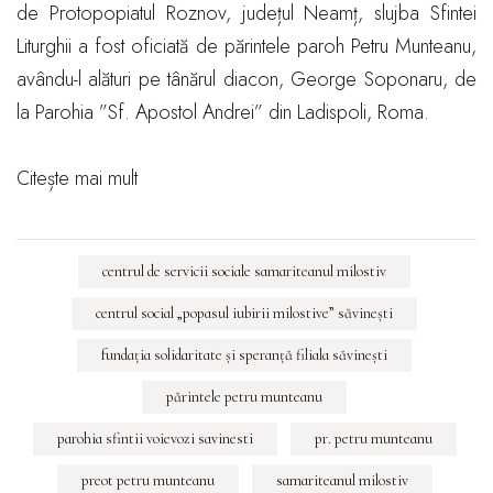
de Protopopiatul Roznov, județul Neamț, slujba Sfintei
Liturghii a fost oficiată de părintele paroh Petru Munteanu,
avându-l alături pe tânărul diacon, George Soponaru, de
la Parohia ”Sf. Apostol Andrei” din Ladispoli, Roma.
Citește mai mult
centrul de servicii sociale samariteanul milostiv
centrul social „popasul iubirii milostive” săvineşti
fundaţia solidaritate şi speranţă filiala săvineşti
părintele petru munteanu
parohia sfintii voievozi savinesti
pr. petru munteanu
preot petru munteanu
samariteanul milostiv