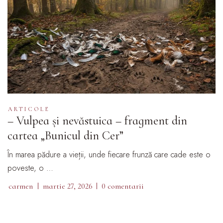
ARTICOLE
– Vulpea și nevăstuica – fragment din
cartea „Bunicul din Cer”
În marea pădure a vieții, unde fiecare frunză care cade este o
poveste, o …
carmen
martie 27, 2026
0 comentarii