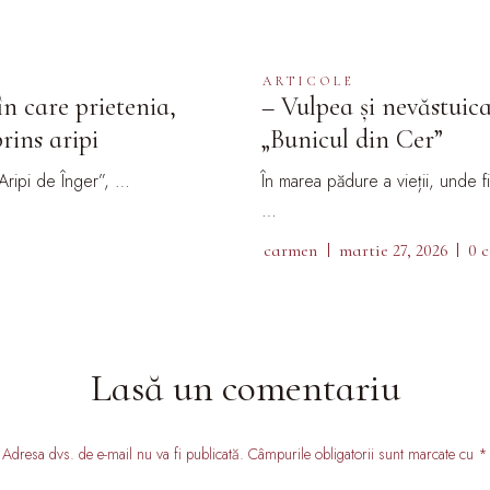
ARTICOLE
n care prietenia,
– Vulpea și nevăstuic
rins aripi
„Bunicul din Cer”
Aripi de Înger”, …
În marea pădure a vieții, unde 
…
carmen
martie 27, 2026
0 
Lasă un comentariu
Adresa dvs. de e-mail nu va fi publicată. Câmpurile obligatorii sunt marcate cu *