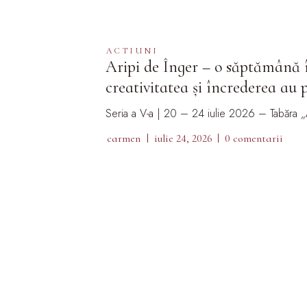
ACTIUNI
Aripi de Înger – o săptămână î
creativitatea și încrederea au p
Seria a V-a | 20 – 24 iulie 2026 – Tabăra „
carmen
iulie 24, 2026
0 comentarii