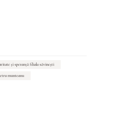
aritate şi speranţă filiala săvineşti
petru munteanu