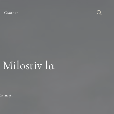
Contact
Milostiv la
ăvinești