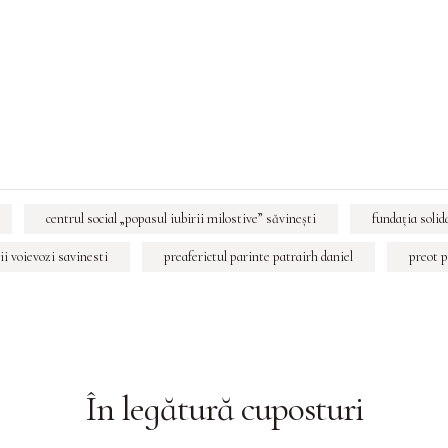
centrul social „popasul iubirii milostive” săvineşti
fundaţia solid
ii voievozi savinesti
preaferictul parinte patrairh daniel
preot 
În legătură cu
posturi