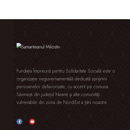
Fundația Împreună pentru Solidaritate Socială este o
organizație neguvernamentală dedicată sprijinirii
persoanelor defavorizate, cu accent pe comuna
Săvinești din județul Neamț și alte comunități
vulnerabile din zona de Nord-Est a țării noastre.