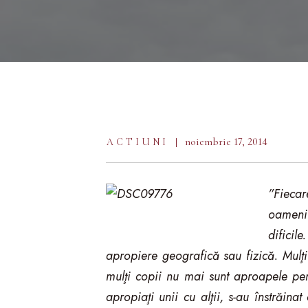
noiembrie 17, 2014
ACTIUNI
”Fiecar
oamenii
dificil
apropiere geografică sau fizică. Mulţ
mulţi copii nu mai sunt aproapele pent
apropiaţi unii cu alţii, s-au înstrăinat