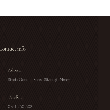
Contact info
Adresa:
Strada General Buniș, Săvinești, Neamț
Telefon:
0751 250 508