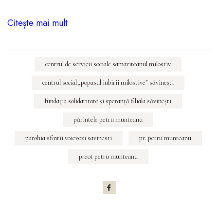
Citește mai mult
centrul de servicii sociale samariteanul milostiv
centrul social „popasul iubirii milostive” săvineşti
fundaţia solidaritate şi speranţă filiala săvineşti
părintele petru munteanu
parohia sfintii voievozi savinesti
pr. petru munteanu
preot petru munteanu