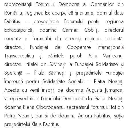
reprezentanții Forumului Democrat al Germanilor din
România, regiunea Extracarpatică și anume, domnul Klaus
Fabritius – președintele Forumului pentru regiunea
Extracarpatică, doamna Carmen Cobliș, directorul
executiv al forumului din aceeași regiune, totodată,
directorul Fundației de Cooperare Internațională
Transcarpatica și părintele paroh Petru Munteanu,
directorul filialei din Săvinești a Fundației Solidaritate și
Speranță – filiala Săvinești și președintele Fundației
Împreună pentru Solidaritate Socială – Piatra Neamț.
Aceștia au venit însoțiți de doamna Augusta Jumanca,
vicepreședintele Forumului Democrat din Piatra Neamț,
doamna Elena Oboroceanu, secreatarul Forumului tot din
Piatra Neamț, dar și de doamna Aurora Fabritius, soția
președintelui Klaus Fabritius.