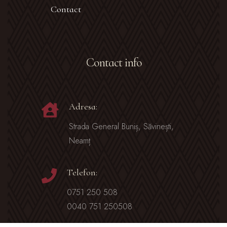
Contact
Contact info
Adresa:
Strada General Buniș, Săvinești,
Neamț
Telefon:
0751 250 508
0040 751 250508