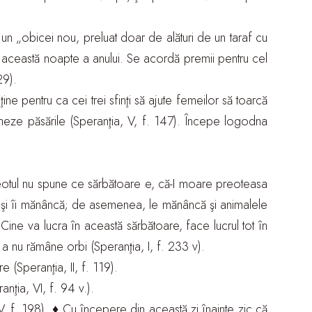
t un „obicei nou, preluat doar de alături de un taraf cu
 în această noapte a anului. Se acordă premii pentru cel
29).
ţine pentru ca cei trei sfinţi să ajute femeilor să toarcă
echeze păsările (Speranţia, V, f. 147). Începe logodna
 preotul nu spune ce sărbătoare e, că-I moare preoteasa
inte şi îi mănâncă; de asemenea, le mănâncă şi animalele
♦ Cine va lucra în această sărbătoare, face lucrul tot în
 a nu rămâne orbi (Speranţia, I, f. 233 v).
 (Speranţia, II, f. 119).
ţia, VI, f. 94 v.).
, f. 198). ♦ Cu începere din această zi înainte zic că