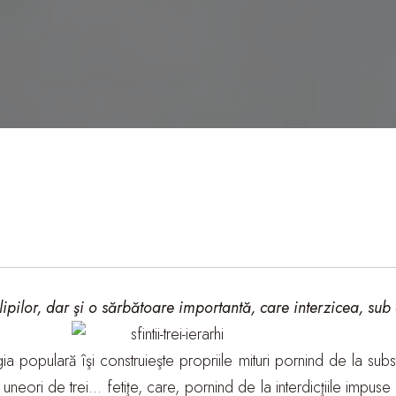
Filipilor, dar şi o sărbătoare importantă, care interzicea, sub
opulară îşi construieşte propriile mituri pornind de la substanţa
ne, uneori de trei… fetiţe, care, pornind de la interdicţiile impu