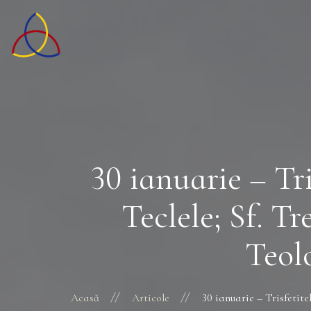
30 ianuarie – Tris
Teclele; Sf. Tr
Teol
Acasă
Articole
30 ianuarie – Trisfetitel