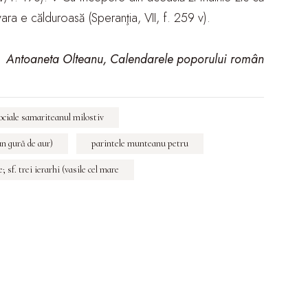
vara e călduroasă (Speranţia, VII, f. 259 v).
Antoaneta Olteanu, Calendarele poporului român
sociale samariteanul milostiv
oan gură de aur)
parintele munteanu petru
le; sf. trei ierarhi (vasile cel mare