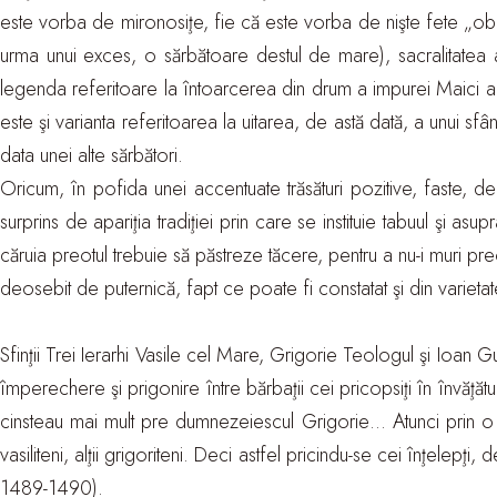
este vorba de mironosiţe, fie că este vorba de nişte fete „obişn
urma unui exces, o sărbătoare destul de mare), sacralitatea a
legenda referitoare la întoarcerea din drum a impurei Maici a 
este şi varianta referitoarea la uitarea, de astă dată, a unui sfâ
data unei alte sărbători.
Oricum, în pofida unei accentuate trăsături pozitive, faste, de
surprins de apariţia tradiţiei prin care se instituie tabuul şi a
căruia preotul trebuie să păstreze tăcere, pentru a nu-i muri p
deosebit de puternică, fapt ce poate fi constatat şi din varietat
Sfinţii Trei Ierarhi Vasile cel Mare, Grigorie Teologul şi Ioan G
împerechere şi prigonire între bărbaţii cei pricopsiţi în învăţătu
cinsteau mai mult pre dumnezeiescul Grigorie… Atunci prin o pri
vasiliteni, alţii grigoriteni. Deci astfel pricindu-se cei înţelepţi
1489-1490).