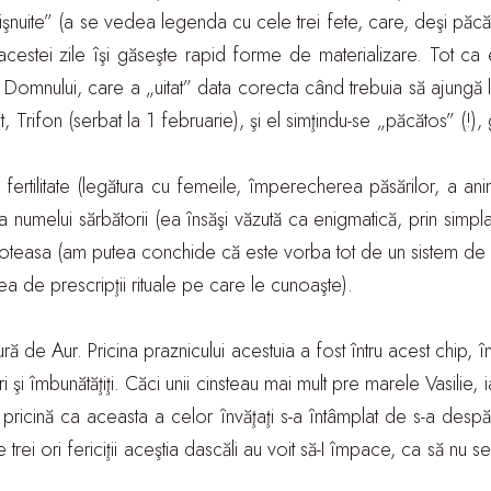
uite” (a se vedea legenda cu cele trei fete, care, deşi păcătuind
cestei zile îşi găseşte rapid forme de materializare. Tot ca 
Domnului, care a „uitat” data corecta când trebuia să ajungă la
nt, Trifon (serbat la 1 februarie), şi el simţindu-se „păcătos” (!)
 fertilitate (legătura cu femeile, împerecherea păsărilor, a an
supra numelui sărbătorii (ea însăşi văzută ca enigmatică, prin sim
reoteasa (am putea conchide că este vorba tot de un sistem de i
ea de prescripţii rituale pe care le cunoaşte).
ură de Aur. Pricina praznicului acestuia a fost întru acest chip, 
ri şi îmbunătăţiţi. Căci unii cinsteau mai mult pre marele Vasilie,
cină ca aceasta a celor învăţaţi s-a întâmplat de s-a despărţit
, de trei ori fericiţii aceştia dascăli au voit să-I împace, ca să nu