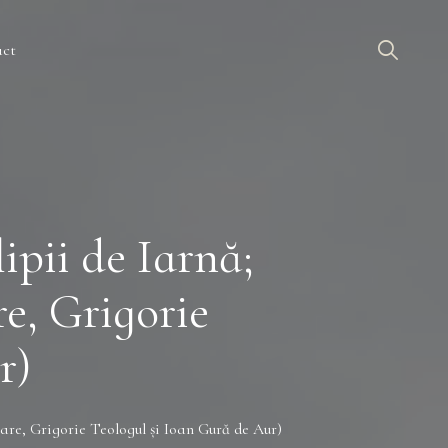
act
lipii de Iarnă;
re, Grigorie
r)
l Mare, Grigorie Teologul şi Ioan Gură de Aur)