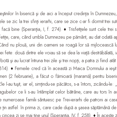
 creştinilor în biserică şi de aici a început credinţa în Dumne
iţele se zic la trei sfinţi ierarhi, care se zice c-ar fi dormit tr
acă bine (Speranţia, I, f. 274). ♦ Trisfetiţele sunt cele trei 
i fetiţe, care, când umbla Dumnezeu pe pământ, au dat odată apă 
te. Când nu plouă, unii din oameni se roagă lor să mijlocească 
ei fete: două dintre ele voiau să se dea la viaţă destrăbălată, 
tă şi au lucrat întruna trei zile şi trei nopţi; a patra zi fiind a
314). ♦ Femeile cred că în această zi Maica Domnului a ieşit la
rmen (2 februarie), a făcut o fămioară (maramă) pentru biseri
 Ele l-au tuşit, iar el, simţindu-se păcătos, s-a întors, zicându-l
agubelor ce li s-au întâmplat celor bătrâne, care au tors în ace
e numeroase familii sântuiesc pe Trei-ierarhi de patroni ai cas
 se ţin astfel: în prima zi, care cade după a şasea săptămână d
 în a cincea zi se mai ţine unul (Speranţia, IV, f. 258). ♦ În aces