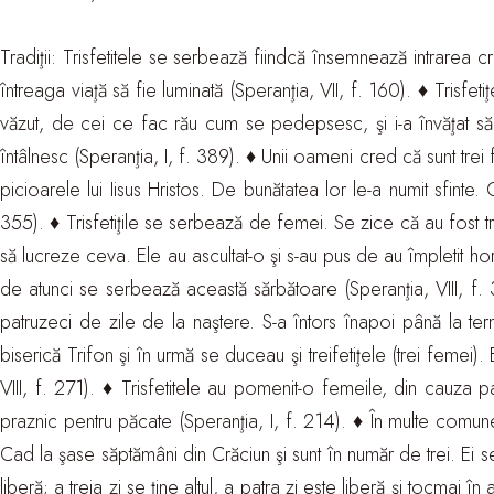
Tradiţii: Trisfetitele se serbează fiindcă însemnează intrarea
întreaga viaţă să fie luminată (Speranţia, VII, f. 160). ♦ Trisfet
văzut, de cei ce fac rău cum se pedepsesc, şi i-a învăţat să f
întâlnesc (Speranţia, I, f. 389). ♦ Unii oameni cred că sunt tre
picioarele lui Iisus Hristos. De bunătatea lor le-a numit sfin
355). ♦ Trisfetiţile se serbează de femei. Se zice că au fost tr
să lucreze ceva. Ele au ascultat-o şi s-au pus de au împletit horbo
de atunci se serbează această sărbătoare (Speranţia, VIII, f. 
patruzeci de zile de la naştere. S-a întors înapoi până la te
biserică Trifon şi în urmă se duceau şi treifetiţele (trei femei).
VIII, f. 271). ♦ Trisfetitele au pomenit-o femeile, din cauza p
praznic pentru păcate (Speranţia, I, f. 214). ♦ În multe comun
Cad la şase săptămâni din Crăciun şi sunt în număr de trei. Ei
liberă; a treia zi se ţine altul, a patra zi este liberă şi tocmai