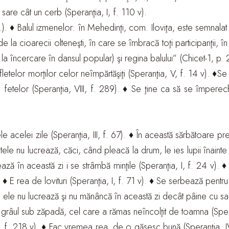
 sare cât un cerb (Speranţia, I, f. 110 v).
v.). ♦ Balul izmenelor: în Mehedinţi, com. Iloviţa, este semnala
de la cioarecii olteneşti, în care se îmbracă toţi participanţii,
încercare în dansul popular) şi regina balului” (Chicet-1, p. 
fletelor morţilor celor neîmpărtăşiţi (Speranţia, V, f. 14 v). ♦Se 
ea fetelor (Speranţia, VIII, f. 289). ♦ Se ţine ca să se împer
le acelei zile (Speranţia, III, f. 67). ♦ În această sărbătoare
fetitele nu lucrează, căci, când pleacă la drum, le ies lupii îna
ează în această zi i se strâmbă minţile (Speranţia, I, f. 24 v). 
 ♦ E rea de lovituri (Speranţia, I, f. 71 v). ♦ Se serbează pentru
l; ele nu lucrează şi nu mănâncă în această zi decât pâine cu sare
grâul sub zăpadă, cel care a rămas neîncolţit de toamna (Speran
, f. 218 v). ♦ Fac vremea rea, de o găsesc bună (Speranţia, IV