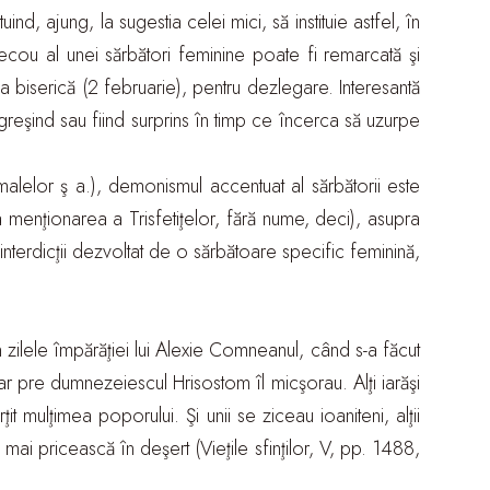
, ajung, la sugestia celei mici, să instituie astfel, în
ecou al unei sărbători feminine poate fi remarcată şi
 biserică (2 februarie), pentru dezlegare. Interesantă
, greşind sau fiind surprins în timp ce încerca să uzurpe
imalelor ş a.), demonismul accentuat al sărbătorii este
pla menţionarea a Trisfetiţelor, fără nume, deci), asupra
nterdicţii dezvoltat de o sărbătoare specific feminină,
în zilele împărăţiei lui Alexie Comneanul, când s-a făcut
 iar pre dumnezeiescul Hrisostom îl micşorau. Alţi iarăşi
 mulţimea poporului. Şi unii se ziceau ioaniteni, alţii
 se mai pricească în deşert (Vieţile sfinţilor, V, pp. 1488,