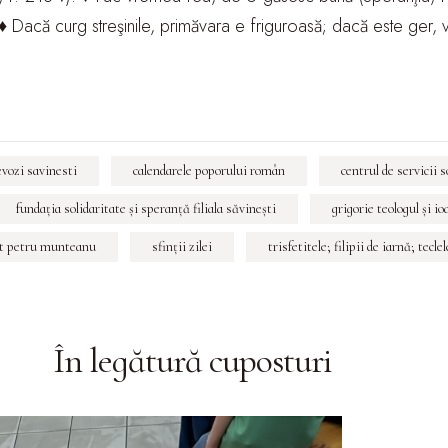
 ♦ Dacă curg streşinile, primăvara e friguroasă; dacă este ger, 
ievozi savinesti
calendarele poporului român
centrul de servicii 
fundaţia solidaritate şi speranţă filiala săvineşti
grigorie teologul şi i
t petru munteanu
sfinţii zilei
trisfetitele; filipii de iarnă; tecle
În legătură cu
posturi