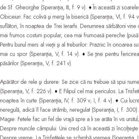
de Sf. Gheorghe (Speranţia, III, f. 9 v). ♦ În această zi soarele
Obiceiuri: Fac colivă şi merg la biserică (Speranţia, VI, f. 94 
suflători, în noaptea de Trei Ierarhi. Denumirea sărbătorii vine 
mai frumos costum popular, cea mai frumoasă pereche (pusă la 
Pentru bunul mers al vieţii şi al treburilor: Praznic în onoarea su
mai cu spor (Speranţia, V, f. 14 v). ♦ Se ţine pentru fericir
păsărilor (Speranţia, V, f. 241 v).
Apărător de rele şi durere: Se zice că nu trebuie să spui nume
(Speranţia, V, f. 226 v). ♦ E Filipul cel mai periculos. La Tris
noaptea în curte (Speranţia, IV, f. 309 v; I, f. 4 v). ♦ Cui lucr
neregulă, adică îl face strâmb, neregulat (Speranţia, I, f. 300).
Magie: Fetele fac un fel de vrajă spre a li se arăta în vis ursitu
Despre muncile câmpului: Unii cred că în această zi încolţeşte 
Despre vreme: La Trisfetitele se schimbă vremea (Speranţia, I