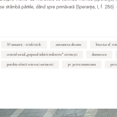
se strâmbă pârtiile, dând spre primăvară (Speranţia, I, f. 286).
30 ianuarie - trisfetitele
antoaneta olteanu
biserica sf. vo
centrul social „popasul iubirii milostive” săvineşti
dumnezeu
parohia sfintii voievozi savinesti
pr. petru munteanu
preo