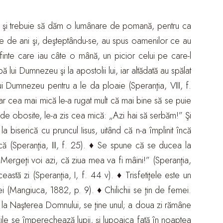
zeu, şi trebuie să dăm o lumânare de pomană, pentru ca
ei sute de ani şi, deşteptându-se, au spus oamenilor ce au
sfinte care iau câte o mână, un picior celui pe care-l
lui Dumnezeu şi la apostolii lui, iar altădată au spălat
lui Dumnezeu pentru a le da ploaie (Speranţia, VIII, f.
iar cea mai mică le-a rugat mult că mai bine să se puie
tât de obosite, le-a zis cea mică: „Azi hai să serbăm!” Şi
 biserică cu pruncul Iisus, uitând că n-a împlinit încă
că (Speranţia, III, f. 25). ♦ Se spune că se ducea la
e: „Mergeţi voi azi, că ziua mea va fi mâini!” (Speranţia,
astă zi (Speranţia, I, f. 44 v). ♦ Trisfetiţele este un
ei (Mangiuca, 1882, p. 9). ♦ Chilichii se ţin de femei.
e la Naşterea Domnului, se ţine unul; a doua zi rămâne
te zile se împerechează lupii, şi lupoaica fată în noaptea