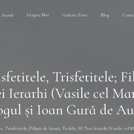
Acasă
Despre Noi
Galerie Foto
Blog
Cont
fetitele, Trisfetitele; Fi
ei Ierarhi (Vasile cel Ma
ogul şi Ioan Gură de Au
e, Trisfetitele; Filipii de Iarnă; Teclele; Sf. Trei Ierarhi (Vasile ce