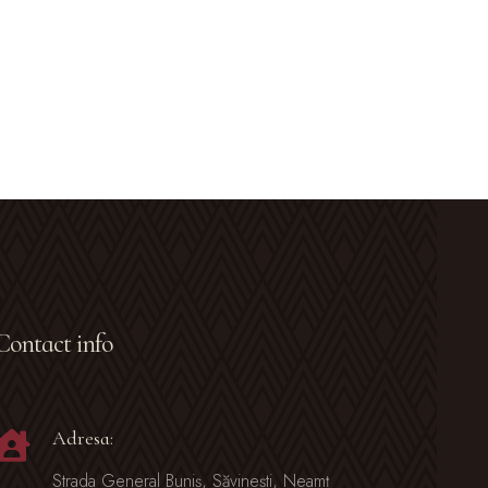
Contact info
Adresa:
Strada General Buniș, Săvinești, Neamț