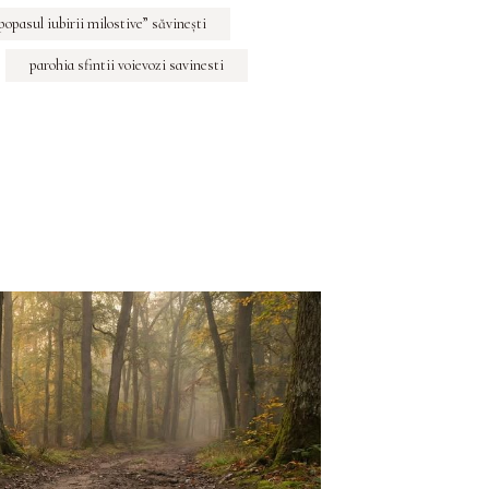
„popasul iubirii milostive” săvineşti
parohia sfintii voievozi savinesti