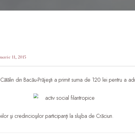
uarie 11, 2015
ătălin din Bacău-Prăjeşti a primit suma de 120 lei pentru a adu
or şi credincioşilor participanţi la slujba de Crăciun.