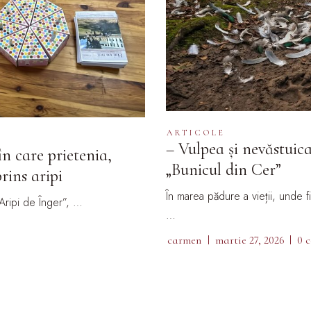
ARTICOLE
– Vulpea și nevăstuic
n care prietenia,
„Bunicul din Cer”
rins aripi
În marea pădure a vieții, unde 
Aripi de Înger”, …
…
carmen
martie 27, 2026
0 