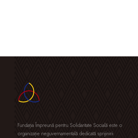
Fundația Împreună pentru Solidaritate Socială este o
organizație neguvernamentală dedicată sprijinirii