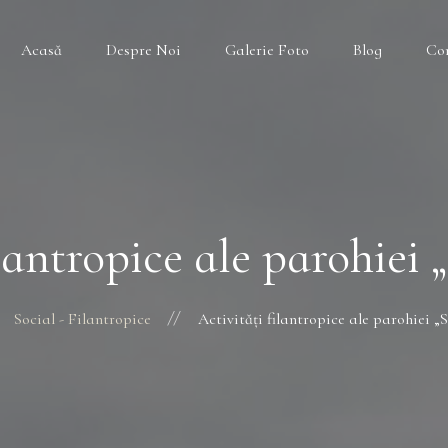
Acasă
Despre Noi
Galerie Foto
Blog
Co
lantropice ale parohiei 
Social - Filantropice
Activități filantropice ale parohiei „S