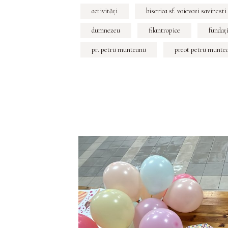
activități
biserica sf. voievozi savinesti
dumnezeu
filantropice
fundaţi
pr. petru munteanu
preot petru munte