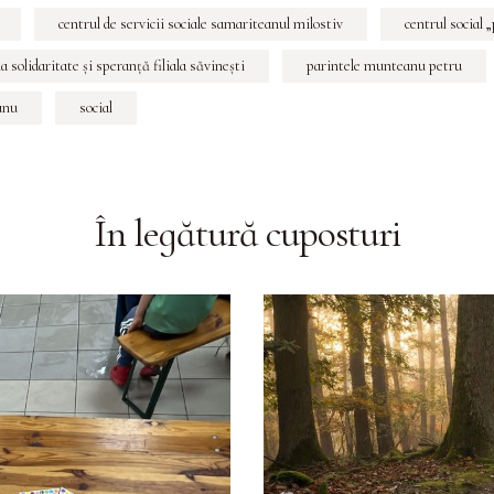
centrul de servicii sociale samariteanul milostiv
centrul social 
a solidaritate şi speranţă filiala săvineşti
parintele munteanu petru
anu
social
În legătură cu
posturi