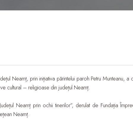
 județul Neamț, prin inițiativa părintelui paroh Petru Munteanu,
ive cultural – religioase din județul Neamț.
Județul Neamț prin ochii tinerilor”, derulat de Fundația Împre
udețean Neamț.