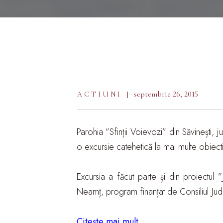
septembrie 26, 2015
ACTIUNI
Parohia ”Sfinții Voievozi” din Săvinești,
o excursie catehetică la mai multe obiect
Excursia a făcut parte și din proiectul ”
Neamț, program finanțat de Consiliul J
Citește mai mult