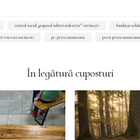
centrul social „popasul iubirii milostive” săvineşti
fundaţia solid
ii voievozi savinesti
pr. petru munteanu
preot petru munteanu
În legătură cu
posturi