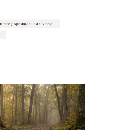
aritate şi speranţă filiala săvineşti