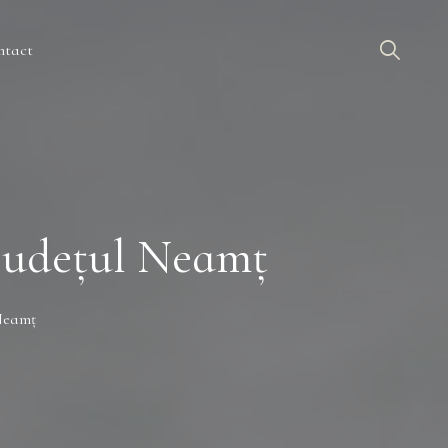
ntact
 județul Neamț
 Neamț