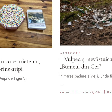
ARTICOLE
– Vulpea și nevăstuic
n care prietenia,
„Bunicul din Cer”
rins aripi
În marea pădure a vieții, unde 
Aripi de Înger”, …
…
carmen
martie 27, 2026
0 