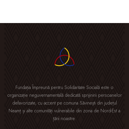
Fundația Împreună pentru Solidaritate Socială este o
organizație neguvernamentală dedicată sprijinirii persoanelor
defavorizate, cu accent pe comuna Săvinești din județul
Neamț și alte comunități vulnerabile din zona de Nord-Est a
țării noastre.