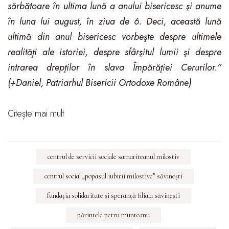
sărbătoare în ultima lună a anului bisericesc şi anume
în luna lui august, în ziua de 6. Deci, această lună
ultimă din anul bisericesc vorbeşte despre ultimele
realităţi ale istoriei, despre sfârşitul lumii şi despre
intrarea drepţilor în slava Împărăţiei Cerurilor.”
(+Daniel, Patriarhul Bisericii Ortodoxe Române)
Citește mai mult
centrul de servicii sociale samariteanul milostiv
centrul social „popasul iubirii milostive” săvineşti
fundaţia solidaritate şi speranţă filiala săvineşti
părintele petru munteanu