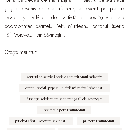
româncă plecată de mai mulți ani în Italia, unde s-a stabilit
și și-a deschis propria afacere, a revenit pe plaiurile
natale și aflând de activitățile desfășurate sub
coordonarea părintelui Petru Munteanu, parohul Bisericii
”Sf. Voievozi” din Săvinești…
Citește mai mult
centrul de servicii sociale samariteanul milostiv
centrul social „popasul iubirii milostive” săvineşti
fundaţia solidaritate şi speranţă filiala săvineşti
părintele petru munteanu
parohia sfintii voievozi savinesti
pr. petru munteanu