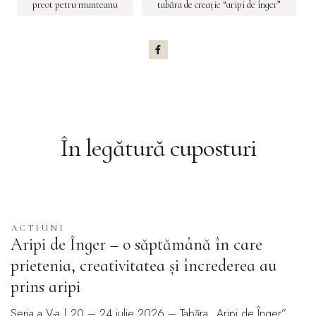
preot petru munteanu
tabăra de creaţie “aripi de înger”
În legătură cu
posturi
ACTIUNI
Aripi de Înger – o săptămână în care
prietenia, creativitatea și încrederea au
prins aripi
Seria a V-a | 20 – 24 iulie 2026 – Tabăra „Aripi de Înger”, …