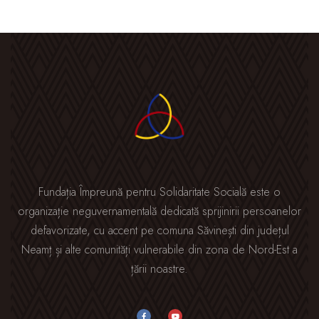
Fundația Împreună pentru Solidaritate Socială este o
organizație neguvernamentală dedicată sprijinirii persoanelor
defavorizate, cu accent pe comuna Săvinești din județul
Neamț și alte comunități vulnerabile din zona de Nord-Est a
țării noastre.