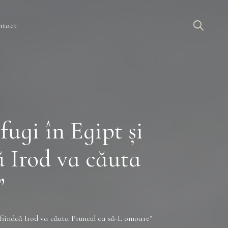
ntact
fugi în Egipt şi
ă Irod va căuta
”
, fiindcă Irod va căuta Pruncul ca să-L omoare”