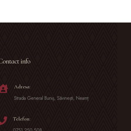
Contact info
Adresa:
Strada General Buniș, Săvinești, Neamț
Telefon:
0751 250 508