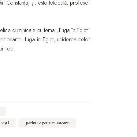
din Constanța, și, este totodată, profesor
ghelice duminicale cu tema „Fuga în Egipt”
resionante: fuga în Egipt, uciderea celor
i Irod.
ineşti
părintele petru munteanu