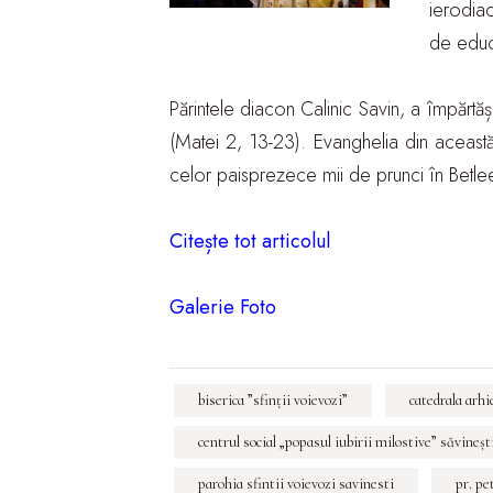
ierodiac
de educ
Părintele diacon Calinic Savin, a împărtă
(Matei 2, 13-23). Evanghelia din această
celor paisprezece mii de prunci în Betle
Citește tot articolul
Galerie Foto
biserica ”sfinții voievozi”
catedrala arhi
centrul social „popasul iubirii milostive” săvineşt
parohia sfintii voievozi savinesti
pr. p