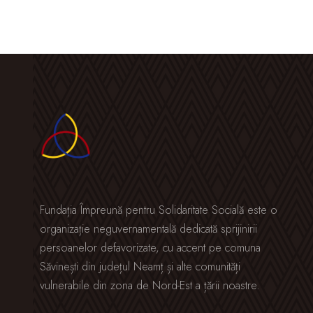
Fundația Împreună pentru Solidaritate Socială este o
organizație neguvernamentală dedicată sprijinirii
persoanelor defavorizate, cu accent pe comuna
Săvinești din județul Neamț și alte comunități
vulnerabile din zona de Nord-Est a țării noastre.