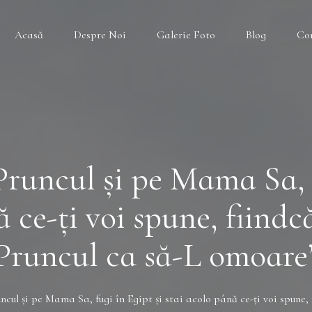
Acasă
Despre Noi
Galerie Foto
Blog
Co
Pruncul şi pe Mama Sa, 
ă ce-ţi voi spune, fiindc
Pruncul ca să-L omoare
uncul şi pe Mama Sa, fugi în Egipt şi stai acolo până ce-ţi voi spune