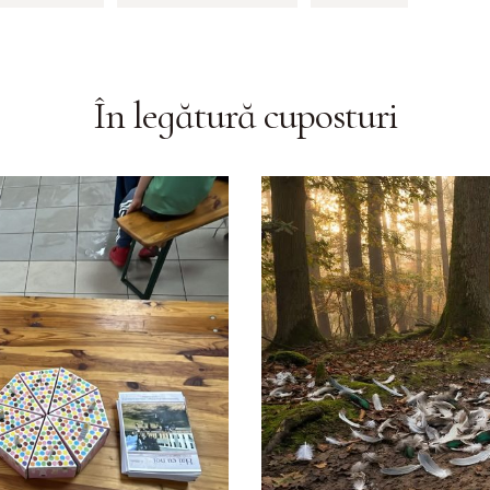
În legătură cu
posturi