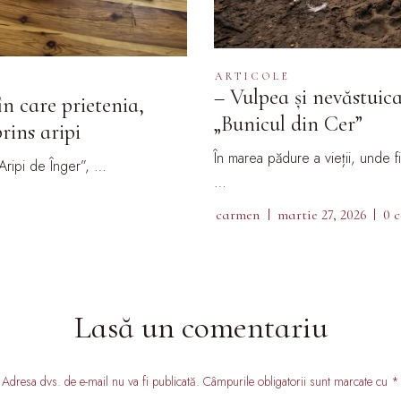
ARTICOLE
– Vulpea și nevăstuic
n care prietenia,
„Bunicul din Cer”
rins aripi
În marea pădure a vieții, unde 
Aripi de Înger”, …
…
carmen
martie 27, 2026
0 
Lasă un comentariu
Adresa dvs. de e-mail nu va fi publicată. Câmpurile obligatorii sunt marcate cu *