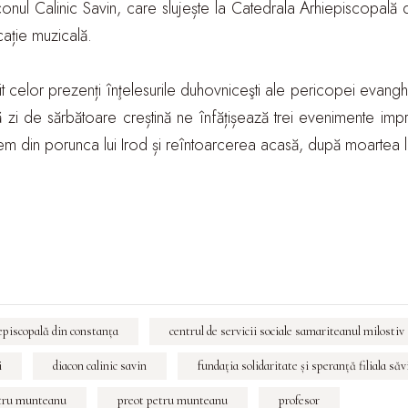
onul Calinic Savin, care slujește la Catedrala Arhiepiscopală 
ație muzicală.
șit celor prezenți înţelesurile duhovniceşti ale pericopei evan
 zi de sărbătoare creștină ne înfățișează trei evenimente imp
em din porunca lui Irod și reîntoarcerea acasă, după moartea lu
episcopală din constanța
centrul de servicii sociale samariteanul milostiv
i
diacon calinic savin
fundaţia solidaritate şi speranţă filiala săv
etru munteanu
preot petru munteanu
profesor