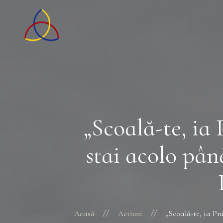
„Scoală-te, ia 
stai acolo pân
Acasă
Actiuni
„Scoală-te, ia Pr