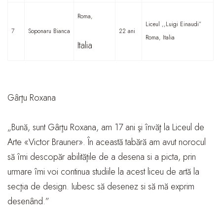
Roma,
Liceul ,,Luigi Einaudi”
7
Soponaru Bianca
22 ani
Roma, Italia
Italia
Gârţu Roxana
„Bună, sunt Gârţu Roxana, am 17 ani şi învăţ la Liceul de
Arte «Victor Brauner». În această tabără am avut norocul
să îmi descopăr abilităţile de a desena si a picta, prin
urmare îmi voi continua studiile la acest liceu de artă la
secţia de design. Iubesc să desenez si să mă exprim
desenând.”