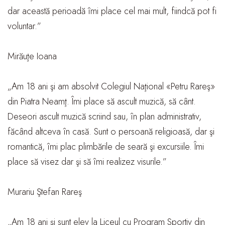
dar această perioadă îmi place cel mai mult, fiindcă pot fi
voluntar.”
Mirăuţe Ioana
„Am 18 ani şi am absolvit Colegiul Naţional «Petru Rareş»
din Piatra Neamţ. Îmi place să ascult muzică, să cânt.
Deseori ascult muzică scriind sau, în plan administrativ,
făcând altceva în casă. Sunt o persoană religioasă, dar şi
romantică, îmi plac plimbările de seară şi excursiile. Îmi
place să visez dar şi să îmi realizez visurile.”
Murariu Ştefan Rareş
„Am 18 ani şi sunt elev la Liceul cu Program Sportiv din