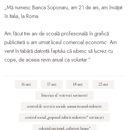
„Mă numesc Bianca Soponaru, am 21 de ani, am învăţat
în Italia, la Roma.
Am făcut trei ani de scoală profesională în grafică
publicitară si am urmat liceul comercial economic. Am
venit în tabără datorită faptului că iubesc să lucrez cu
copiii, de aceea revin anual ca voluntar.”
16 ani
17 ani
18 ani
22 ani
biserica sf. voievozi savinesti
centrul de servicii sociale samariteanul milostiv
centrul social „popasul iubirii milostive” săvineşti
colegiul naţional „calistrat hogaş"