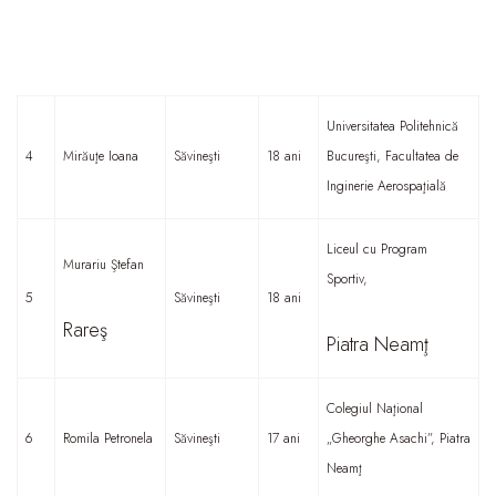
Universitatea Politehnică
4
Mirăuţe Ioana
Săvineşti
18 ani
Bucureşti, Facultatea de
Inginerie Aerospaţială
Liceul cu Program
Murariu Ştefan
Sportiv,
5
Săvineşti
18 ani
Rareş
Piatra Neamţ
Colegiul Naţional
6
Romila Petronela
Săvineşti
17 ani
„Gheorghe Asachi”, Piatra
Neamţ