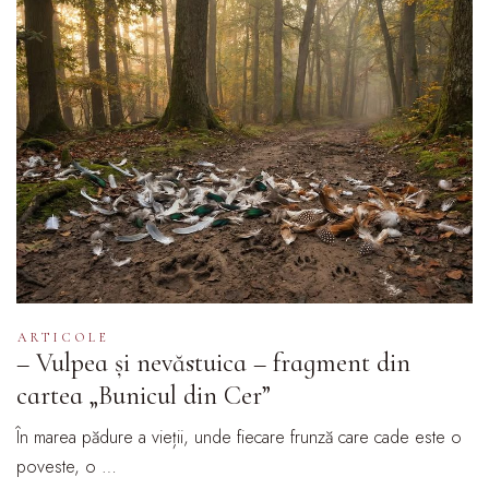
ARTICOLE
– Vulpea și nevăstuica – fragment din
cartea „Bunicul din Cer”
În marea pădure a vieții, unde fiecare frunză care cade este o
poveste, o …