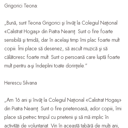
Grigorici Teona:
„Bună, sunt Teona Grigorici şi învăţ la Colegiul Naţional
«Calistrat Hogaş» din Piatra Neamţ. Sunt o fire foarte
sensibilă şi timidă, dar în acelaşi timp îmi plac foarte mult
copiii. Îmi place să desenez, să ascult muzică şi să
călătoresc foarte mult. Sunt o persoană care luptă foarte
mult pentru a-şi îndeplini toate dorinţele.”
Herescu Silvana
„Am 16 ani şi învăţ la Colegiul Naţional «Calistrat Hogaş»
din Piatra Neamţ. Sunt o fire prietenoasă, ador copiii, îmi
place să petrec timpul cu prietenii şi să mă implic în
activităţi de voluntariat. Vin în această tabără de mulţi ani,