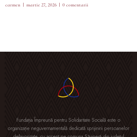
carmen
martie 27, 2026
0 comentarii
Fundația Împreună pentru Solidaritate Socială este o
organizație neguvernamentală dedicată sprijinirii persoanelor
defavorizate, cu accent pe comuna Săvinești din județul