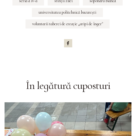
seria a iv-a
sfinţii zilei
soponaru bianca
universitatea politehnică bucureşti
voluntarii taberei de creaţie „aripi de înger"
În legătură cu
posturi