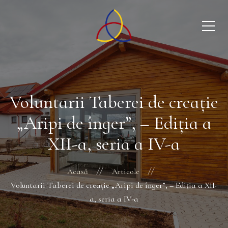
Voluntarii Taberei de creaţie
„Aripi de înger”, – Ediţia a
XII-a, seria a IV-a
Acasă
Articole
Voluntarii Taberei de creaţie „Aripi de înger”, – Ediţia a XII-
a, seria a IV-a