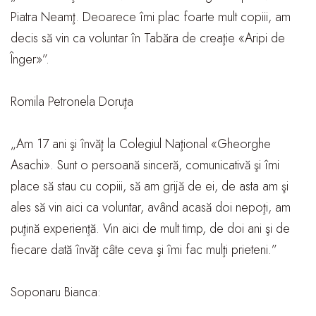
Piatra Neamţ. Deoarece îmi plac foarte mult copiii, am
decis să vin ca voluntar în Tabăra de creaţie «Aripi de
Înger»”.
Romila Petronela Doruţa
„Am 17 ani şi învăţ la Colegiul Naţional «Gheorghe
Asachi». Sunt o persoană sinceră, comunicativă şi îmi
place să stau cu copiii, să am grijă de ei, de asta am şi
ales să vin aici ca voluntar, având acasă doi nepoţi, am
puţină experienţă. Vin aici de mult timp, de doi ani şi de
fiecare dată învăţ câte ceva şi îmi fac mulţi prieteni.”
Soponaru Bianca: