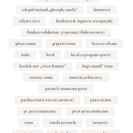
colegiul naţional „gheorghe asachi"
dumnezeu
ediţia a xii-a
facultatea de inginerie aerospaţială
fundaţia solidaritate şi speranţă filiala săvineşti
gârţu roxana
grigorici teona
herescu silvana
italia
liceul
liceul cu program sportiv
liceul de arte „victor brauner"
luigi einaudi" roma
mirăuţe ioana
murariu ştefan rareş
parintele munteanu petru
parohia sfintii voievozi savinesti
piatra neamt
pr. petru munteanu
preot petru munteanu
roma
romila petronela
savinesti