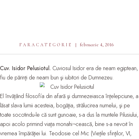
februarie 4, 2016
FARACATEGORIE
Cuv. Isidor Pelusiotul.
Cuviosul Isidor era de neam egiptean,
fiu de părinţi de neam bun şi iubitori de Dumnezeu.
El învăţând filosofía din afară şi dumnezeiasca înţelepciune, a
lăsat slava lumii acesteia, bogăţia, strălucirea numelui, şi pe
toate socotindu-le că sunt gunoaie, s-a dus la muntele Pilusiului,
apoi acolo primind viaţa monahi¬cească, bine s-a nevoit în
vremea împărăţiei lui. Teodosie cel Mic (Vieţile sfinţilor, VI,