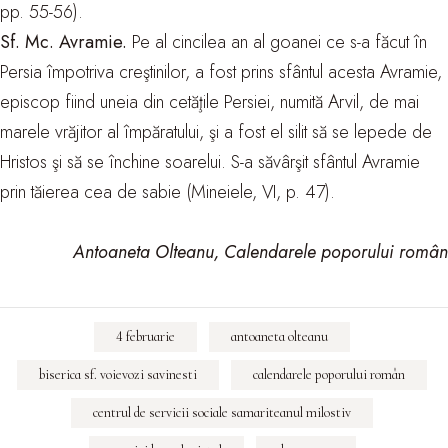
pp. 55-56).
Sf. Mc. Avramie.
Pe al cincilea an al goanei ce s-a făcut în
Persia împotriva creştinilor, a fost prins sfântul acesta Avramie,
episcop fiind uneia din cetăţile Persiei, numită Arvil, de mai
marele vrăjitor al împăratului, şi a fost el silit să se lepede de
Hristos şi să se închine soarelui. S-a săvârşit sfântul Avramie
prin tăierea cea de sabie (Mineiele, VI, p. 47).
Antoaneta Olteanu, Calendarele poporului român
4 februarie
antoaneta olteanu
biserica sf. voievozi savinesti
calendarele poporului român
centrul de servicii sociale samariteanul milostiv