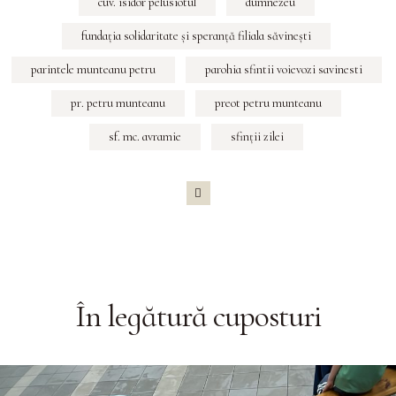
cuv. isidor pelusiotul
dumnezeu
fundaţia solidaritate şi speranţă filiala săvineşti
parintele munteanu petru
parohia sfintii voievozi savinesti
pr. petru munteanu
preot petru munteanu
sf. mc. avramie
sfinţii zilei
În legătură cu
posturi