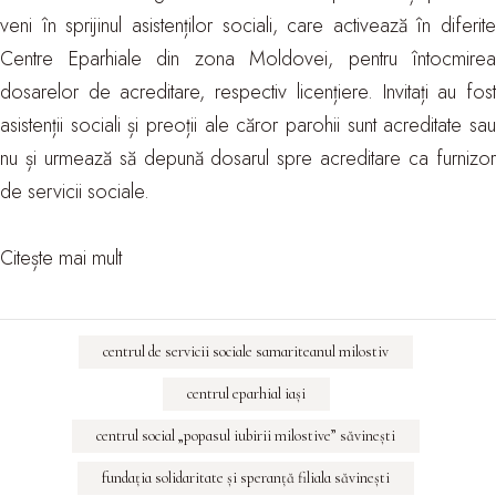
veni în sprijinul asistenților sociali, care activează în diferite
Centre Eparhiale din zona Moldovei, pentru întocmirea
dosarelor de acreditare, respectiv licențiere. Invitați au fost
asistenții sociali și preoții ale căror parohii sunt acreditate sau
nu și urmează să depună dosarul spre acreditare ca furnizor
de servicii sociale.
Citește mai mult
centrul de servicii sociale samariteanul milostiv
centrul eparhial iași
centrul social „popasul iubirii milostive” săvineşti
fundaţia solidaritate şi speranţă filiala săvineşti