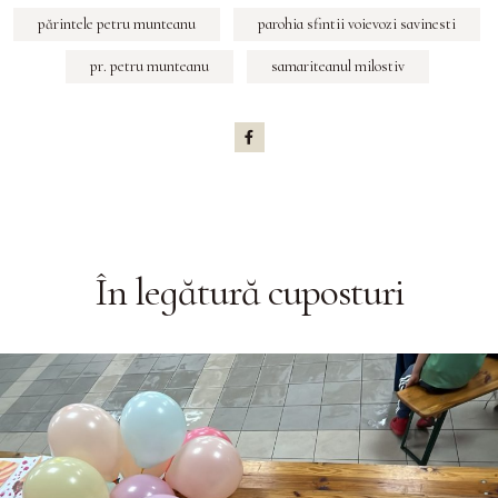
părintele petru munteanu
parohia sfintii voievozi savinesti
pr. petru munteanu
samariteanul milostiv
În legătură cu
posturi