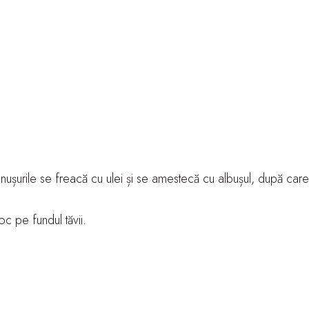
nușurile se freacă cu ulei și se amestecă cu albușul, după care
c pe fundul tăvii.