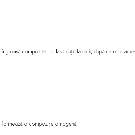
e îngroașă compoziția, se lasă puțin la răcit, după care se a
 se formează o compoziție omogenă .