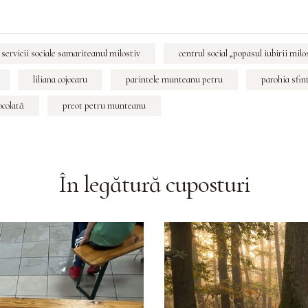
 servicii sociale samariteanul milostiv
centrul social „popasul iubirii milo
liliana cojocaru
parintele munteanu petru
parohia sfint
ocolată
preot petru munteanu
În legătură cu
posturi