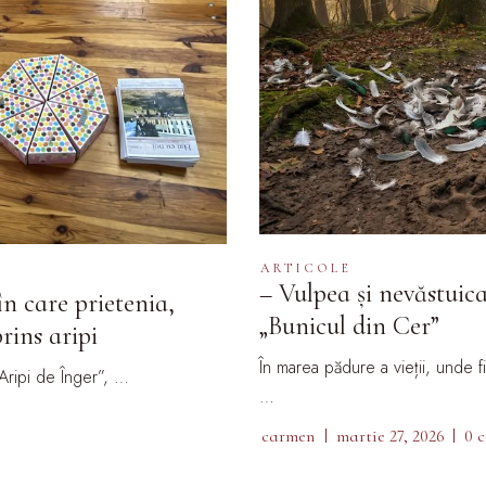
ARTICOLE
– Vulpea și nevăstuic
n care prietenia,
„Bunicul din Cer”
rins aripi
În marea pădure a vieții, unde 
Aripi de Înger”, …
…
carmen
martie 27, 2026
0 