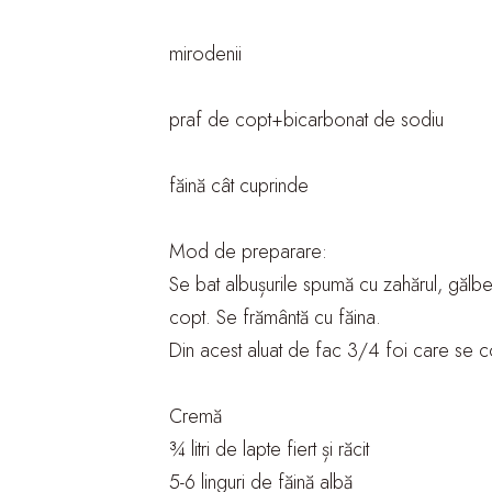
mirodenii
praf de copt+bicarbonat de sodiu
făină cât cuprinde
Mod de preparare:
Se bat albușurile spumă cu zahărul, gălbe
copt. Se frământă cu făina.
Din acest aluat de fac 3/4 foi care se co
Cremă
¾ litri de lapte fiert și răcit
5-6 linguri de făină albă