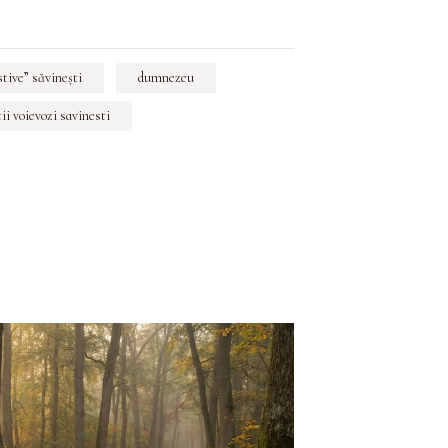
stive” săvineşti
dumnezeu
ii voievozi savinesti