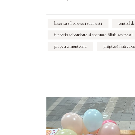
biserica sf. voievozi savinesti
centrul de
fundaţia solidaritate şi speranţă filiala săvineşti
pr. petru munteanu
prăjitură fină cu ci