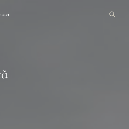
ntact
tă