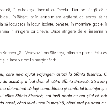
macină, îl putrezeşte încetul cu încetul. Dar pe lângă că
eiul în Răsărit, iar în Ierusalim era legiferat, ca leproșii să fi
uia să locuiască în locuri izolate, părăsite, în morminte goale, 
 vină în atingere cu cineva. Orice atingere de ei însemna mol
 în Biserica „Sf. Voievozi” din Săvinești, părintele paroh Petru M
c și a început omilia menționând:
, care ne-a ajutat s-ajungem astăzi la Sfânta Biserică. 
ra de acasă și a luat drumul către Sfânta Biserică. Să treci 
te-a determinat să lași comoditatea și confortul locuinței și 
l către Sfânta Biserică, noi însă poate nu am știut că odat
ta casei, când te-ai urcat în mașină, când erai pe drum cu