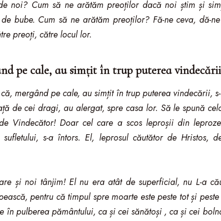
 de noi? Cum să ne arătăm preoților dacă noi știm și s
ni de bube. Cum să ne arătăm preoților? Fă-ne ceva, dă-n
re preoți, către locul lor.
nd pe cale, au simțit în trup puterea vindecării
ă, mergând pe cale, au simțit în trup puterea vindecării, s
ață de cei dragi, au alergat, spre casa lor. Să le spună cel
 de Vindecător! Doar cel care a scos leproșii din leproz
 sufletului, s-a întors. El, leprosul căutător de Hristos
are și noi tânjim! El nu era atât de superficial, nu L-a 
ească, pentru că timpul spre moarte este peste tot și peste t
ce în pulberea pământului, ca și cei sănătoși , ca și cei boln