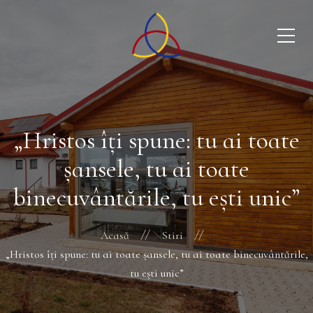
„Hristos îți spune: tu ai toate
șansele, tu ai toate
binecuvântările, tu ești unic”
Acasă
Stiri
„Hristos îți spune: tu ai toate șansele, tu ai toate binecuvântările,
tu ești unic”