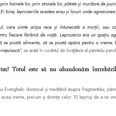
rin hainele lor, prin straiele lor, pătate și murdare de pu
i bine, leprozeriile acestea erau și locuri unde agresiunea
l, care simte aripa rece și întunecată a morții, sau c
tru fiecare fărâmă de viață. Leprozeria era un spațiu a
 să se poată alimenta, să se poată apăra pentru o vreme
viețuiască”,
se arată în cuvântul de învățătură al părintelui paro
rim! Totul este să nu abandonăm întrebăril
lui Evanghelic duminical și meditând asupra fragmentului, pări
in acea vreme, precum și dorința celor 10 leproși de a se vi