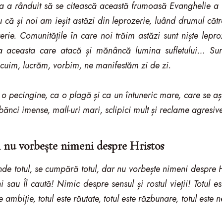
 a rânduit să se citească această frumoasă Evanghelie a vi
 că și noi am ieșit astăzi din leprozerie, luând drumul cătr
rie. Comunitățile în care noi trăim astăzi sunt niște lepro
la aceasta care atacă și mănâncă lumina sufletului… Sun
cuim, lucrăm, vorbim, ne manifestăm zi de zi.
a o pecingine, ca o plagă și ca un întuneric mare, care se așe
ănci imense, mall-uri mari, sclipici mult și reclame agresive
i nu vorbește nimeni despre Hristos
inde totul, se cumpără totul, dar nu vorbește nimeni despre 
 sau Îl caută! Nimic despre sensul și rostul vieții! Totul est
te ambiție, totul este răutate, totul este răzbunare, totul este