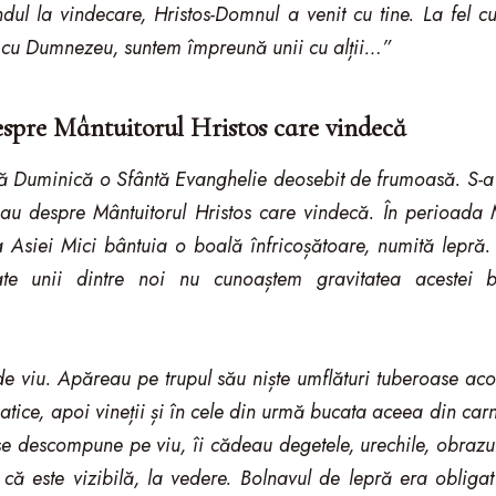
ul la vindecare, Hristos-Domnul a venit cu tine. La fel cu
cu Dumnezeu, suntem împreună unii cu alții…”
espre Mântuitorul Hristos care vindecă
tă Duminică o Sfântă Evanghelie deosebit de frumoasă. S-a c
u despre Mântuitorul Hristos care vindecă. În perioada Mâ
a Asiei Mici bântuia o boală înfricoșătoare, numită lepră
te unii dintre noi nu cunoaștem gravitatea acestei 
e viu. Apăreau pe trupul său niște umflături tuberoase acope
atice, apoi vineții și în cele din urmă bucata aceea din c
descompune pe viu, îi cădeau degetele, urechile, obrazul,
 că este vizibilă, la vedere. Bolnavul de lepră era oblig