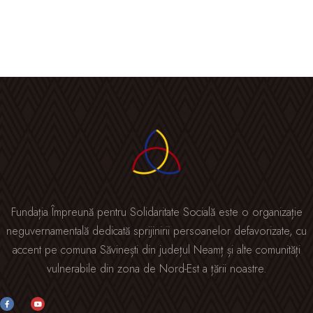
Fundația Împreună pentru Solidaritate Socială este o organizație
neguvernamentală dedicată sprijinirii persoanelor defavorizate, cu
accent pe comuna Săvinești din județul Neamț și alte comunități
vulnerabile din zona de Nord-Est a țării noastre.