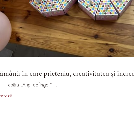
ămână în care prietenia, creativitatea și încre
 – Tabăra „Aripi de Înger”, …
ntarii