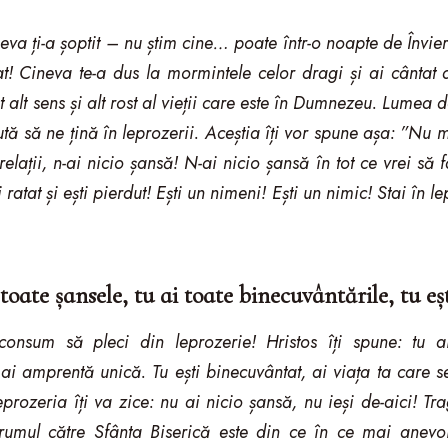
neva ți-a șoptit – nu știm cine… poate într-o noapte de Învie
t! Cineva te-a dus la mormintele celor dragi și ai cântat ac
t alt sens și alt rost al vieții care este în Dumnezeu. Lumea 
ă să ne țină în leprozerii. Aceștia îți vor spune așa: ”Nu 
elații, n-ai nicio șansă! N-ai nicio șansă în tot ce vrei să 
 ratat și ești pierdut! Ești un nimeni! Ești un nimic! Stai în 
 toate șansele, tu ai toate binecuvântările, tu eș
onsum să pleci din leprozerie! Hristos îți spune: tu ai
, ai amprentă unică. Tu ești binecuvântat, ai viața ta care
rozeria îți va zice: nu ai nicio șansă, nu ieși de-aici! T
drumul către Sfânta Biserică este din ce în ce mai anevoi