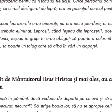
eprozeria pentru că riscau să fie uciși. Orice persoană boln
, cu chipul desfigurat de lepră, era un potențial pericol pent
ăseau leprozeriile erau omorâți, nu era nicio pierdere, ei n
 trebuia eliminat. Leproșii, când ieșeau din leprozerii, ace
tunci, ieșeau în grup. Ei erau obligați să poarte o peleri
a, să poarte un toiag care să aibă în vârf un clopoțel.
it de Mântuitorul Iisus Hristos și mai ales, au 
ui
bată în pământ, dacă vedeau de departe pe cineva și să s
curat, necurat!”. Să strige boala lor, să nu se apropie ceila