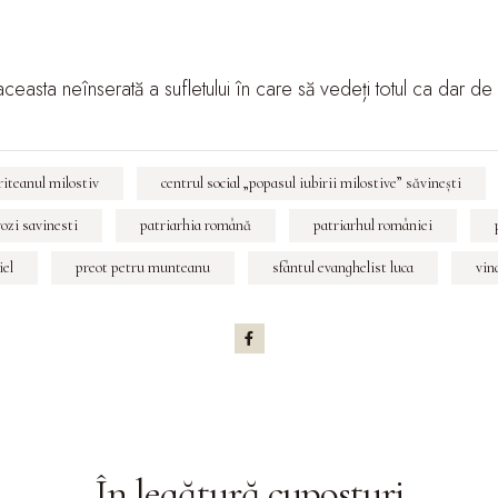
 aceasta neînserată a sufletului în care să vedeți totul ca dar d
riteanul milostiv
centrul social „popasul iubirii milostive” săvineşti
vozi savinesti
patriarhia română
patriarhul româniei
iel
preot petru munteanu
sfântul evanghelist luca
vin
În legătură cu
posturi