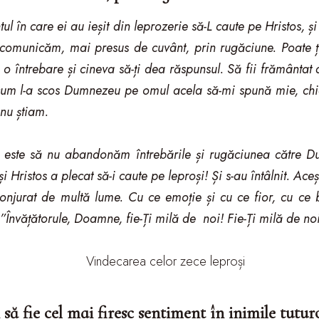
ul în care ei au ieșit din leprozerie să-L caute pe Hristos, ș
 comunicăm, mai presus de cuvânt, prin rugăciune. Poate ți 
o întrebare și cineva să-ți dea răspunsul. Să fii frământat
 cum l-a scos Dumnezeu pe omul acela să-mi spună mie, ch
nu știam.
ul este să nu abandonăm întrebările și rugăciunea către 
i Hristos a plecat să-i caute pe leproși! Și s-au întâlnit. Aceș
nconjurat de multă lume. Cu ce emoție și cu ce fior, cu ce
 ”Învățătorule, Doamne, fie-Ți milă de noi! Fie-Ți milă de no
să fie cel mai firesc sentiment în inimile tutur