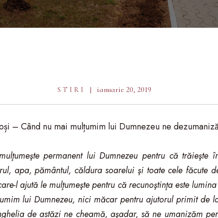
ianuarie 20, 2019
STIRI
roși – Când nu mai mulțumim lui Dumnezeu ne dezumaniz
ulţumeşte permanent lui Dumnezeu pentru că trăieşte î
erul, apa, pământul, căldura soarelui şi toate cele făcute
re-l ajută le mulţumeşte pentru că recunoştinţa este lumina
umim lui Dumnezeu, nici măcar pentru ajutorul primit de la
ghelia de astăzi ne cheamă, aşadar, să ne umanizăm per