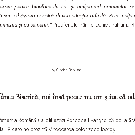
ezeu pentru binefacerile Lui şi mulţumind oamenilor p
sau izbăvirea noastră dintr-o situaţie dificilă. Prin mulţu
umnezeu şi cu semenii.”
Preafericitul Părinte Daniel, Patriarhul
by Ciprian Babusanu
nta Biserică, noi însă poate nu am știut că oda
 Patriarhia Română s-a citit astăzi Pericopa Evanghelică de la Sfâ
2 la 19 care ne prezintă Vindecarea celor zece leproși.