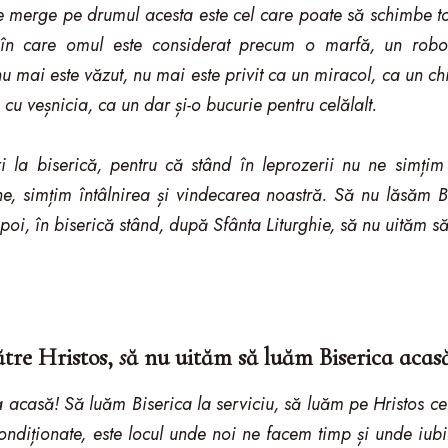
re merge pe drumul acesta este cel care poate să schimbe to
e în care omul este considerat precum o marfă, un robo
l nu mai este văzut, nu mai este privit ca un miracol, ca un c
 cu veșnicia, ca un dar și-o bucurie pentru celălalt.
 la biserică, pentru că stând în leprozerii nu ne simțim
une, simțim întâlnirea și vindecarea noastră. Să nu lăsăm
i apoi, în biserică stând, după Sfânta Liturghie, să nu uităm 
tre Hristos,
s
ă nu uităm să luăm Biserica acas
acasă! Să luăm Biserica la serviciu, să luăm pe Hristos cel 
condiționate, este locul unde noi ne facem timp și unde iub