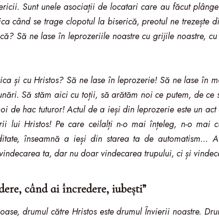
ricii. Sunt unele asociații de locatari care au făcut plânge
ica când se trage clopotul la biserică, preotul ne trezește 
că? Să ne lase în leprozeriile noastre cu grijile noastre, cu 
a și cu Hristos? Să ne lase în leprozerie! Să ne lase în mo
unări. Să stăm aici cu toții, să arătăm noi ce putem, de ce
noi de hac tuturor! Actul de a ieși din leprozerie este un act
rii lui Hristos! Pe care ceilalți n-o mai înțeleg, n-o mai 
itate, înseamnă a ieși din starea ta de automatism… A 
indecarea ta, dar nu doar vindecarea trupului, ci și vindeca
dere, când ai încredere, iubești”
cioase, drumul către Hristos este drumul Învierii noastre. Dr