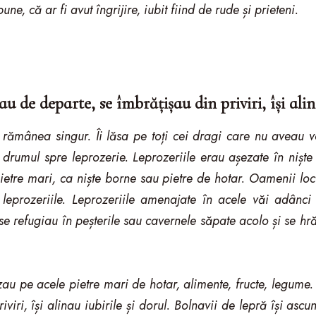
ne, că ar fi avut îngrijire, iubit fiind de rude și prieteni.
au de departe, se îmbrățișau din priviri, își alin
 rămânea singur. Îi lăsa pe toți cei dragi care nu aveau v
a drumul spre leprozerie. Leprozeriile erau așezate în nișt
etre mari, ca niște borne sau pietre de hotar. Oamenii locu
t leprozeriile. Leprozeriile amenajate în acele văi adânc
 se refugiau în peșterile sau cavernele săpate acolo și se 
au pe acele pietre mari de hotar, alimente, fructe, legume.
viri, își alinau iubirile și dorul. Bolnavii de lepră își asc