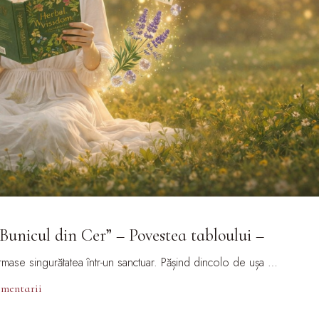
Bunicul din Cer” – Povestea tabloului –
formase singurătatea într-un sanctuar. Pășind dincolo de ușa …
omentarii