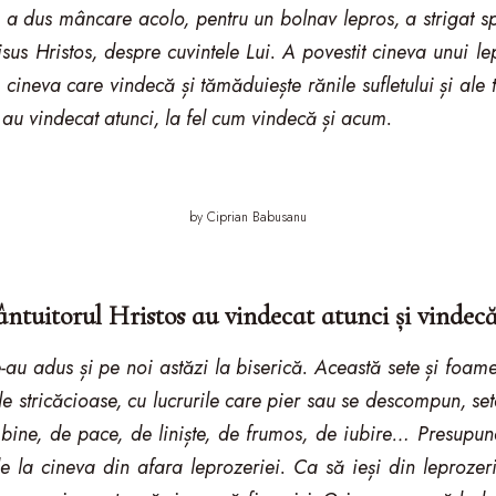
 dus mâncare acolo, pentru un bolnav lepros, a strigat sp
isus Hristos, despre cuvintele Lui. A povestit cineva unui l
ă cineva care vindecă și tămăduiește rănile sufletului și al
s au vindecat atunci, la fel cum vindecă și acum.
by Ciprian Babusanu
ântuitorul Hristos au vindecat atunci și vindec
 ne-au adus și pe noi astăzi la biserică. Această sete și foa
rile stricăcioase, cu lucrurile care pier sau se descompun, 
 bine, de pace, de liniște, de frumos, de iubire… Presupun
e la cineva din afara leprozeriei. Ca să ieși din leproze