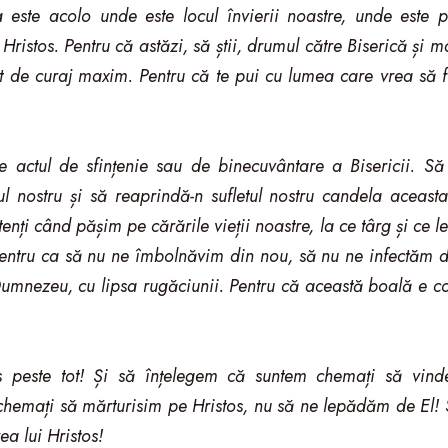
 este acolo unde este locul învierii noastre, unde este p
ristos. Pentru că astăzi, să știi, drumul către Biserică și m
ct de curaj maxim. Pentru că te pui cu lumea care vrea să f
te actul de sfințenie sau de binecuvântare a Bisericii. Să
 nostru și să reaprindă-n sufletul nostru candela aceasta 
enți când pășim pe cărările vieții noastre, la ce târg și ce lep
 Pentru ca să nu ne îmbolnăvim din nou, să nu ne infectăm d
umnezeu, cu lipsa rugăciunii. Pentru că această boală e c
s peste tot! Și să înțelegem că suntem chemați să vind
hemați să mărturisim pe Hristos, nu să ne lepădăm de El
rea lui Hristos!