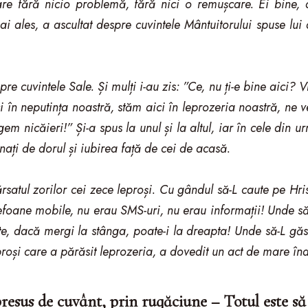
e fără nicio problemă, fără nici o remușcare. Ei bine, 
mai ales, a ascultat despre cuvintele Mântuitorului spuse lui
re cuvintele Sale. Și mulți i-au zis: ”Ce, nu ți-e bine aici?
 în neputința noastră, stăm aici în leprozeria noastră, ne v
 nicăieri!” Și-a spus la unul și la altul, iar în cele din u
ați de dorul și iubirea față de cei de acasă.
rsatul zorilor cei zece leproși. Cu gândul să-L caute pe Hris
efoane mobile, nu erau SMS-uri, nu erau informații! Unde s
ate, dacă mergi la stânga, poate-i la dreapta! Unde să-L g
proși care a părăsit leprozeria, a dovedit un act de mare în
esus de cuvânt, prin rugăciune – Totul este s