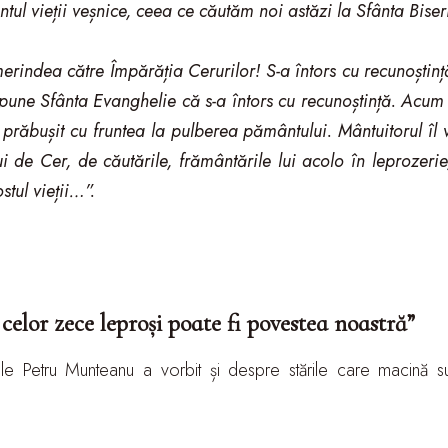
ntul vieții veșnice, ceea ce căutăm noi astăzi la Sfânta Biser
merindea către Împărăția Cerurilor! S-a întors cu recunoștință
pune Sfânta Evanghelie că s-a întors cu recunoștință. Acum 
 prăbușit cu fruntea la pulberea pământului. Mântuitorul îl 
ui de Cer, de căutările, frământările lui acolo în leprozerie,
stul vieții…”.
celor zece leproși poate fi povestea noastră”
tele Petru Munteanu a vorbit și despre stările care macină 