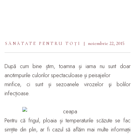
noiembrie 22, 2015
SĂNĂTATE PENTRU TOȚI
După cum bine știm, toamna și iarna nu sunt doar
anotimpurile culorilor spectaculoase și peisajelor
mirifice, ci sunt și sezoanele virozelor şi bolilor
infecțioase.
Pentru că frigul, ploaia și temperaturile scăzute se fac
simțite din plin, ar fi cazul să aflăm mai multe informații