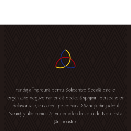
Fundația Împreună pentru Solidaritate Socială este o
organizație neguvernamentală dedicată sprijinirii persoanelor
defavorizate, cu accent pe comuna Săvinești din județul
Neamț și alte comunități vulnerabile din zona de Nord-Est a
țării noastre.