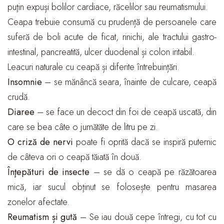
puţin expuși bolilor cardiace, răcelilor sau reumatismului.
Ceapa trebuie consumă cu prudență de persoanele care
suferă de boli acute de ficat, rinichi, ale tractului gastro-
intestinal, pancreatită, ulcer duodenal și colon iritabil.
Leacuri naturale cu ceapă și diferite întrebuințări.
Insomnie
– se mănâncă seara, înainte de culcare, ceapă
crudă.
Diaree
– se face un decoct din foi de ceapă uscată, din
care se bea câte o jumătăte de litru pe zi.
O criză de nervi
poate fi oprită dacă se inspiră puternic
de câteva ori o ceapă tăiată în două.
Înţepături de insecte
– se dă o ceapă pe răzătoarea
mică, iar sucul obţinut se folosește pentru masarea
zonelor afectate.
Reumatism și gută
– Se iau două cepe întregi, cu tot cu