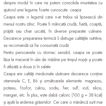
despre modul în care ne putem consolida imunitatea cu
ajutorul unei legume foarte cunoscute: ceapa.
Ceapa este o legumă care n-ar trebui să lipsească din
meniul nostru zilnic. Poate fi mâncată crudă, fiartă, coaptă,
prăjită sau chiar uscată, în diverse preparate culinare.
Deoarece prepararea termică îi distruge calităţile nutritive,
se recomandă să fie consumată crudă.
Pentru persoanele cu stomac sensibil, ceapa se poate
lăsa la macerat în ulei de măsline pe timpul nopţii și poate
fi utilizată a doua zi în salate.
Ceapa are calităţi medicinale uluitoare deoarece conține
vitaminele C, E, B6 și următoarele elemente: magneziu,
potasiu, fosfor, calciu, sodiu, fier, sulf, iod, siliciu,
mangan, etc. În plus, este slabă caloric (100 g = 38 kcal)
și ajută la arderea grăsimilor. Cei care o mănâncă sunt mai