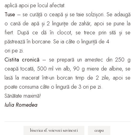
aplică apoi pe locul afectat.
Tuse
– se curăţă o ceapă și se taie solzișori. Se adaugă
o cană de apă și 2 linguriţe de zahăr, apoi se pune la
fiert. După ce dă în clocot, se trece prin sită și se
păstrează în borcane. Se ia câte o linguriță de 4
ori pe zi.
Cistita cronică
– se prepară un amestec din 250 g
ceapă tocată, 500 ml vin alb, 90 g miere de albine, se
lasă la macerat într-un borcan timp de 2 zile, apoi se
poate consuma câte o lingură de 3 ori pe zi.
Sănătate maximă!
Iulia Romedea
biserica sf. voievozi savinesti
ceapa