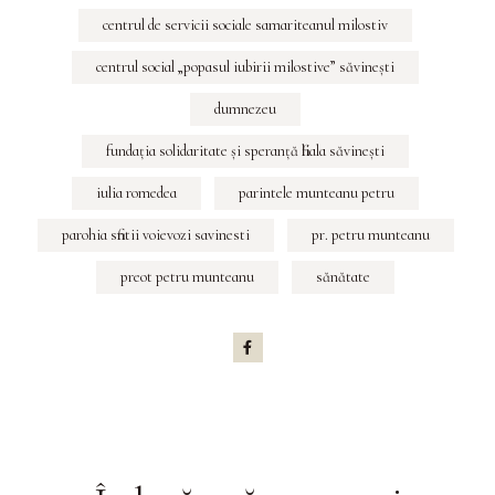
centrul de servicii sociale samariteanul milostiv
centrul social „popasul iubirii milostive” săvineşti
dumnezeu
fundaţia solidaritate şi speranţă filiala săvineşti
iulia romedea
parintele munteanu petru
parohia sfintii voievozi savinesti
pr. petru munteanu
preot petru munteanu
sănătate