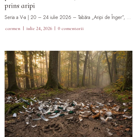
prins aripi
Seria a V-a | 20 – 24 iulie 2026 – Tabăra „Aripi de Înger”, …
carmen
iulie 24, 2026
0 comentarii