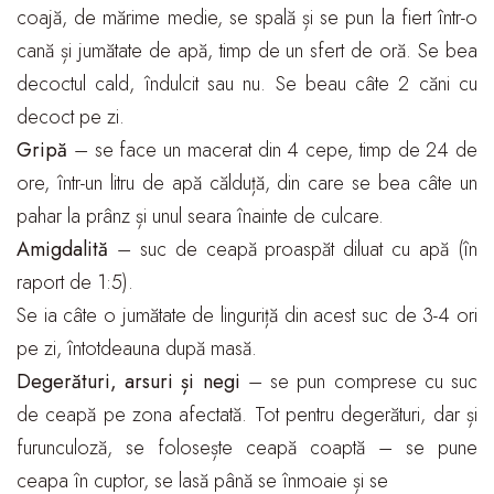
coajă, de mărime medie, se spală și se pun la fiert într-o
cană și jumătate de apă, timp de un sfert de oră. Se bea
decoctul cald, îndulcit sau nu. Se beau câte 2 căni cu
decoct pe zi.
Gripă
– se face un macerat din 4 cepe, timp de 24 de
ore, într-un litru de apă călduță, din care se bea câte un
pahar la prânz și unul seara înainte de culcare.
Amigdalită
– suc de ceapă proaspăt diluat cu apă (în
raport de 1:5).
Se ia câte o jumătate de linguriță din acest suc de 3-4 ori
pe zi, întotdeauna după masă.
Degerături, arsuri și negi
– se pun comprese cu suc
de ceapă pe zona afectată. Tot pentru degerături, dar și
furunculoză, se folosește ceapă coaptă – se pune
ceapa în cuptor, se lasă până se înmoaie și se