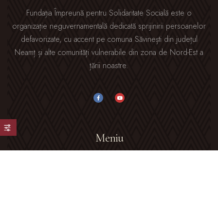
Fundația Împreună pentru Solidaritate Socială este o
organizație neguvernamentală dedicată sprijinirii persoanelor
defavorizate, cu accent pe comuna Săvinești din județul
Neamț și alte comunități vulnerabile din zona de Nord-Est a
țării noastre.
Meniu
Acasă
Despre Noi
Galerie Foto
Blog