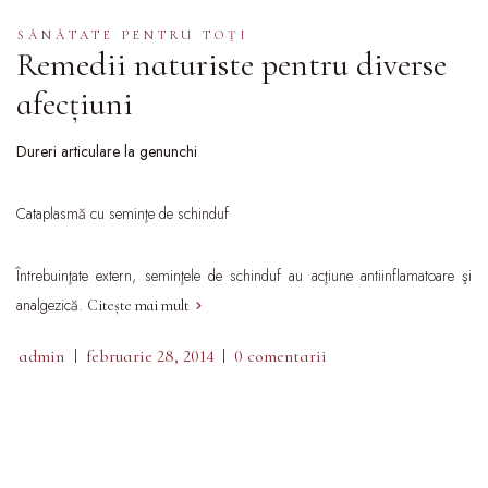
SĂNĂTATE PENTRU TOȚI
Remedii naturiste pentru diverse
afecțiuni
Dureri articulare la genunchi
Cataplasmă cu seminţe de schinduf
Întrebuinţate extern, seminţele de schinduf au acţiune antiinflamatoare şi
analgezică.
Citește mai mult
admin
februarie 28, 2014
0 comentarii