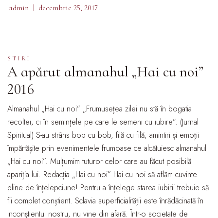
admin
decembrie 25, 2017
STIRI
A apărut almanahul „Hai cu noi”
2016
Almanahul „Hai cu noi” „Frumusețea zilei nu stă în bogatia
recoltei, ci în semințele pe care le semeni cu iubire”. (Jurnal
Spiritual) S-au strâns bob cu bob, filă cu filă, amintiri și emoții
împărtășite prin evenimentele frumoase ce alcătuiesc almanahul
„Hai cu noi”. Mulțumim tuturor celor care au făcut posibilă
apariția lui. Redacția „Hai cu noi” Hai cu noi să aflăm cuvinte
pline de înțelepciune! Pentru a înțelege starea iubirii trebuie să
fii complet conștient. Sclavia superficialității este înrădăcinată în
inconștientul nostru, nu vine din afară. Într-o societate de