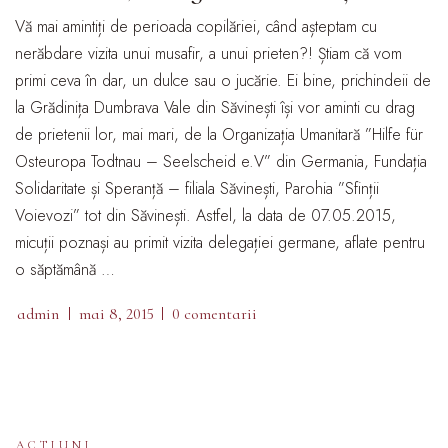
Vă mai amintiți de perioada copilăriei, când așteptam cu
nerăbdare vizita unui musafir, a unui prieten?! Știam că vom
primi ceva în dar, un dulce sau o jucărie. Ei bine, prichindeii de
la Grădinița Dumbrava Vale din Săvinești își vor aminti cu drag
de prietenii lor, mai mari, de la Organizația Umanitară ”Hilfe für
Osteuropa Todtnau – Seelscheid e.V” din Germania, Fundația
Solidaritate și Speranță – filiala Săvinești, Parohia ”Sfinții
Voievozi” tot din Săvinești. Astfel, la data de 07.05.2015,
micuții poznași au primit vizita delegației germane, aflate pentru
o săptămână …
admin
mai 8, 2015
0 comentarii
ACTIUNI