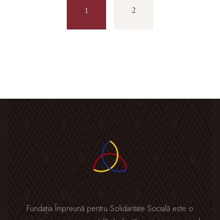
2
1
Fundația Împreună pentru Solidaritate Socială este o