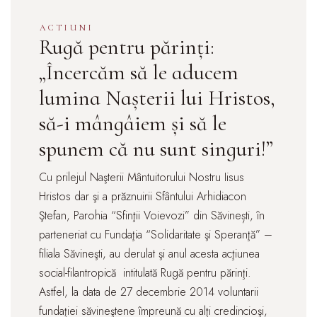
ACTIUNI
Rugă pentru părinți:
„Încercăm să le aducem
lumina Naşterii lui Hristos,
să-i mângâiem şi să le
spunem că nu sunt singuri!”
Cu prilejul Naşterii Mântuitorului Nostru Iisus
Hristos dar şi a prăznuirii Sfântului Arhidiacon
Ştefan, Parohia “Sfinţii Voievozi” din Săvinești, în
parteneriat cu Fundaţia “Solidaritate şi Speranţă” –
filiala Săvineşti, au derulat şi anul acesta acţiunea
social-filantropică intitulată Rugă pentru părinţi.
Astfel, la data de 27 decembrie 2014 voluntarii
fundaţiei săvineştene împreună cu alţi credincioşi,