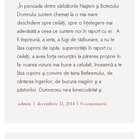
„În perioada dintre sărbătorile Naşterii şi Botezului
Domnului suntem chemați la o mai mare
deschidere spre ceilalți, spre o înțelegere mai
adevărată a ceea ce suntem noi în raport cu ei. A
fi împreună, a ierta, a fugi de răzbunare, a nu te
lăsa cuprins de ispita superiorității în raport cu
ceilalți, a avea forța renunțării la părerea proprie în
fa- voarea viziunii mai bune a celuilalt, înseamnă a te
lăsa cuprins şi convins de taina Betleemului, de
cântarea îngerilor, de bucuria magilor şi a
păstorilor. Dumnezeu ne-a binecuvântat şi …
admin
decembrie 21, 2014
0 comentarii