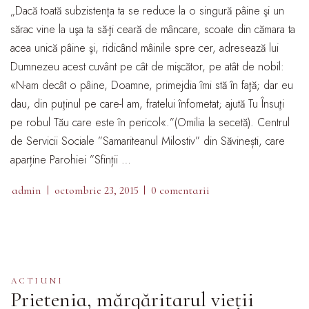
„Dacă toată subzistenţa ta se reduce la o singură pâine şi un
sărac vine la uşa ta să-ţi ceară de mâncare, scoate din cămara ta
acea unică pâine şi, ridicând mâinile spre cer, adresează lui
Dumnezeu acest cuvânt pe cât de mişcător, pe atât de nobil:
«N-am decât o pâine, Doamne, primejdia îmi stă în faţă; dar eu
dau, din puţinul pe care-l am, fratelui înfometat; ajută Tu Însuţi
pe robul Tău care este în pericol«.”(Omilia la secetă). Centrul
de Servicii Sociale ”Samariteanul Milostiv” din Săvinești, care
aparține Parohiei ”Sfinții …
admin
octombrie 23, 2015
0 comentarii
ACTIUNI
Prietenia, mărgăritarul vieții