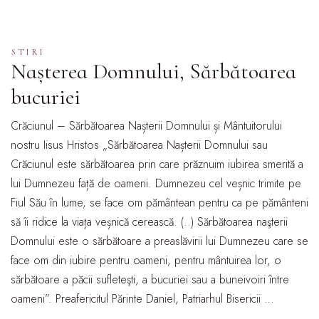
STIRI
Nașterea Domnului, Sărbătoarea
bucuriei
Crăciunul – Sărbătoarea Nașterii Domnului și Mântuitorului
nostru Iisus Hristos „Sărbătoarea Nașterii Domnului sau
Crăciunul este sărbătoarea prin care prăznuim iubirea smerită a
lui Dumnezeu față de oameni. Dumnezeu cel veșnic trimite pe
Fiul Său în lume, se face om pământean pentru ca pe pământeni
să îi ridice la viața veșnică cerească. (..) Sărbătoarea naşterii
Domnului este o sărbătoare a preaslăvirii lui Dumnezeu care se
face om din iubire pentru oameni, pentru mântuirea lor, o
sărbătoare a păcii sufleteşti, a bucuriei sau a buneivoiri între
oameni”. Preafericitul Părinte Daniel, Patriarhul Bisericii …