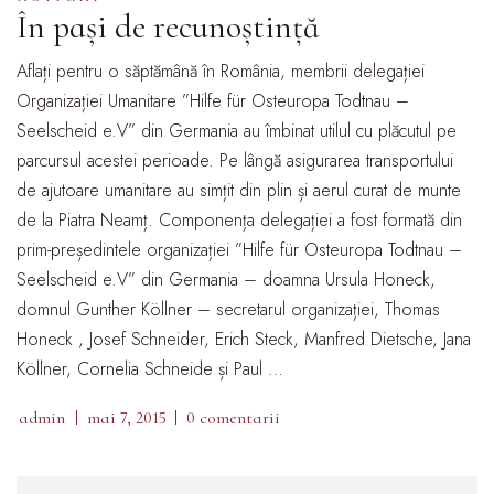
În pași de recunoștință
Aflați pentru o săptămână în România, membrii delegației
Organizației Umanitare ”Hilfe für Osteuropa Todtnau –
Seelscheid e.V” din Germania au îmbinat utilul cu plăcutul pe
parcursul acestei perioade. Pe lângă asigurarea transportului
de ajutoare umanitare au simțit din plin și aerul curat de munte
de la Piatra Neamț. Componența delegației a fost formată din
prim-președintele organizației ”Hilfe für Osteuropa Todtnau –
Seelscheid e.V” din Germania – doamna Ursula Honeck,
domnul Gunther Köllner – secretarul organizației, Thomas
Honeck , Josef Schneider, Erich Steck, Manfred Dietsche, Jana
Köllner, Cornelia Schneide și Paul …
admin
mai 7, 2015
0 comentarii