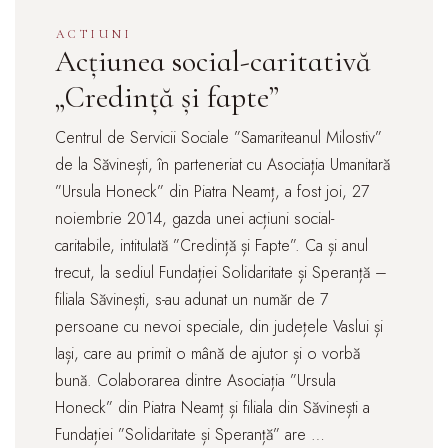
ACTIUNI
Acțiunea social-caritativă
„Credință și fapte”
Centrul de Servicii Sociale ”Samariteanul Milostiv”
de la Săvinești, în parteneriat cu Asociația Umanitară
”Ursula Honeck” din Piatra Neamț, a fost joi, 27
noiembrie 2014, gazda unei acțiuni social-
caritabile, intitulată ”Credință și Fapte”. Ca și anul
trecut, la sediul Fundației Solidaritate și Speranță –
filiala Săvinești, s-au adunat un număr de 7
persoane cu nevoi speciale, din județele Vaslui și
Iași, care au primit o mână de ajutor și o vorbă
bună. Colaborarea dintre Asociația ”Ursula
Honeck” din Piatra Neamț și filiala din Săvinești a
Fundației ”Solidaritate și Speranță” are …