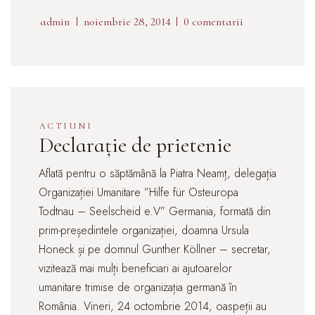
admin
noiembrie 28, 2014
0 comentarii
ACTIUNI
Declarație de prietenie
Aflată pentru o săptămână la Piatra Neamț, delegația
Organizației Umanitare ”Hilfe für Osteuropa
Todtnau – Seelscheid e.V” Germania, formată din
prim-președintele organizației, doamna Ursula
Honeck și pe domnul Gunther Köllner – secretar,
vizitează mai mulți beneficiari ai ajutoarelor
umanitare trimise de organizația germană în
România. Vineri, 24 octombrie 2014, oaspeții au