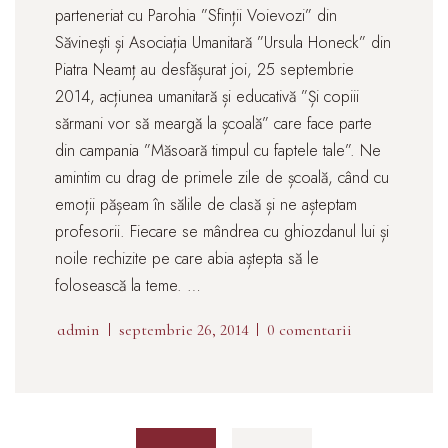
parteneriat cu Parohia ”Sfinții Voievozi” din
Săvinești și Asociația Umanitară ”Ursula Honeck” din
Piatra Neamț au desfășurat joi, 25 septembrie
2014, acțiunea umanitară și educativă ”Și copiii
sărmani vor să meargă la școală” care face parte
din campania ”Măsoară timpul cu faptele tale”. Ne
amintim cu drag de primele zile de școală, când cu
emoții pășeam în sălile de clasă și ne așteptam
profesorii. Fiecare se mândrea cu ghiozdanul lui și
noile rechizite pe care abia aștepta să le
folosească la teme. …
admin
septembrie 26, 2014
0 comentarii