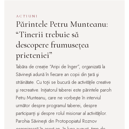
ACTIUNI
Părintele Petru Munteanu:
“Tinerii trebuie să
descopere frumusețea
prieteniei”
Tabăra de creație “Aripi de înger”, organizată la
Săvineşti adună în fiecare an copii din ţară şi
străinătate. Cu toţii se bucură de activităţile creative
şi recreative. Iniţiatorul taberei este părintele paroh
Petru Munteanu, care ne vorbeşte în interviul
următor despre programul taberei, despre
participanţi şi despre rolul misionar al activităţilor.
Parohia Săvinești din Protopopiatul Roznov
organizează în acest an, în luna august, timp de