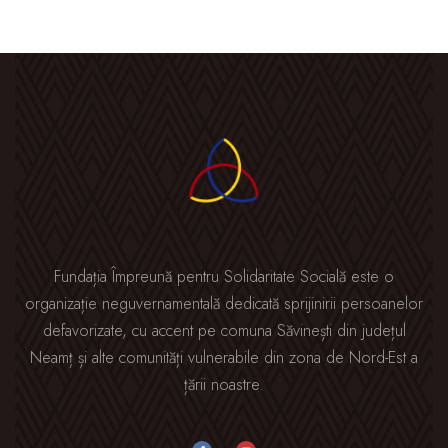
Fundația Împreună pentru Solidaritate Socială este o
organizație neguvernamentală dedicată sprijinirii persoanelor
defavorizate, cu accent pe comuna Săvinești din județul
Neamț și alte comunități vulnerabile din zona de Nord-Est a
țării noastre.