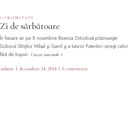
COMUNITATE
Zi de sărbătoare
În fiecare an pe 8 noiembrie Biserica Ortodoxă prăznuieşte
Soborul Sfinţilor Mihail şi Gavril şi a tuturor Puterilor cereşti celor
fără de trupuri.
Citește mai mult
admin
decembrie 24, 2014
0 comentarii