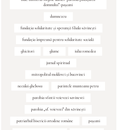
domnului”-pașcani
dumnezeu
fundaţia solidaritate şi speranţă filiala săvineşti
fundația împreună pentru solidaritate socială
ghicitori
glume
iulia romedea
jurnal spiritual
mitropolitul moldovei și bucovinei
neculai ghebosu
parintele munteanu petru
parohia sfintii voievozi savinesti
parohia „sf. voievozi” din săvinești
patriarhul bisericii ortodoxe române
pașcani