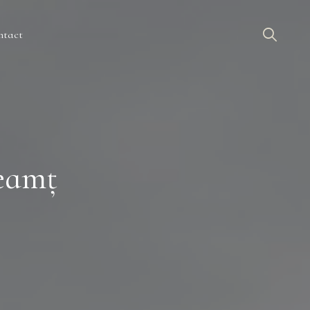
ntact
Neamț