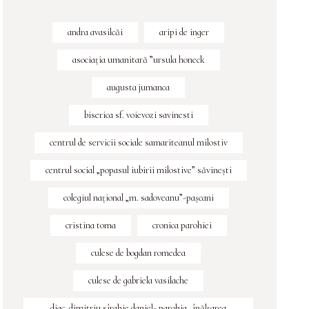
andra avasilcăi
aripi de inger
asociația umanitară ”ursula honeck
augusta jumanca
biserica sf. voievozi savinesti
centrul de servicii sociale samariteanul milostiv
centrul social „popasul iubirii milostive” săvineşti
colegiul naţional „m. sadoveanu”-paşcani
cristina toma
cronica parohiei
culese de bogdan romedea
culese de gabriela vasilache
diac. dimitriu sîrghie daniel- parohia „înălțarea