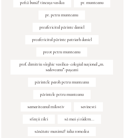
poftă bună! tincuța vasîlca
pr. munteanu
pr. petru munteanu
preafericitul părinte daniel
preafericitul părinte patriarh daniel
preot petru munteanu
prof. dimitriu sîrghie vasilica- colegiul naţional „m.
sadoveanu”-paşcani
părintele paroh petru munteanu
părintele petru munteanu
samariteanul milostiv
savinesti
sfinţii zilei
să mai și râdem...
sănătate maximă! iulia romedea