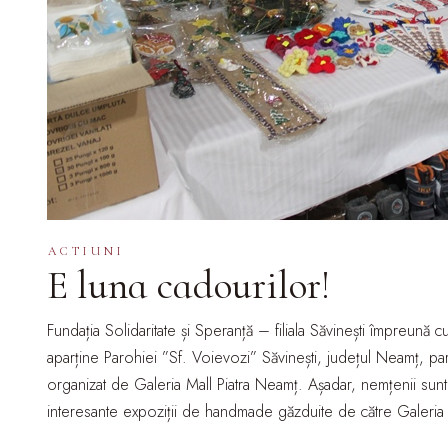
ACTIUNI
E luna cadourilor!
Fundația Solidaritate și Speranță – filiala Săvinești împreună 
aparține Parohiei ”Sf. Voievozi” Săvinești, județul Neamț, p
organizat de Galeria Mall Piatra Neamț. Așadar, nemțenii sunt 
interesante expoziții de handmade găzduite de către Galeria 