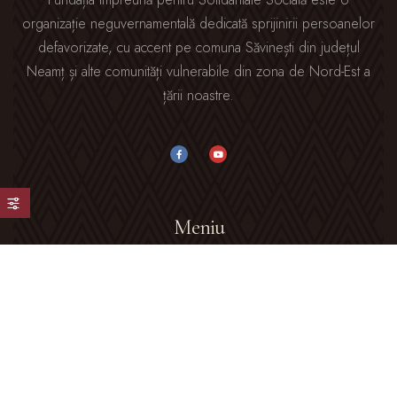
organizație neguvernamentală dedicată sprijinirii persoanelor
defavorizate, cu accent pe comuna Săvinești din județul
Neamț și alte comunități vulnerabile din zona de Nord-Est a
țării noastre.
Meniu
Acasă
Despre Noi
Galerie Foto
Blog
Contact