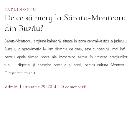
PATRIMONIU
De ce să merg la Sărata-Monteoru
din Buzău?
Sărata-Monteoru, staţiune balneară situată în zona central-vestică a judeţului
Buzău, la aproximativ 14 km distanţă de oraş, este cunoscută, mai întâi,
pentru apele tămăduitoare ale izvoarelor sărate în tratarea afecţiunilor
tubului digestiv şi anexelor acestuia şi apoi, pentru cultura Monteoru.
Citește mai mult
admin
ianuarie 29, 2014
0 comentarii