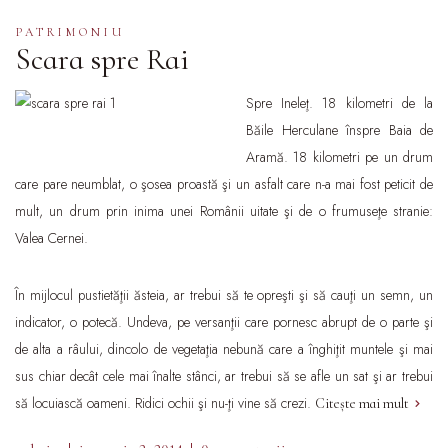
PATRIMONIU
Scara spre Rai
Spre Ineleţ. 18 kilometri de la
Băile Herculane înspre Baia de
Aramă. 18 kilometri pe un drum
care pare neumblat, o şosea proastă şi un asfalt care n-a mai fost peticit de
mult, un drum prin inima unei Românii uitate şi de o frumuseţe stranie:
Valea Cernei.
În mijlocul pustietăţii ăsteia, ar trebui să te opreşti şi să cauţi un semn, un
indicator, o potecă. Undeva, pe versanţii care pornesc abrupt de o parte şi
de alta a râului, dincolo de vegetaţia nebună care a înghiţit muntele şi mai
sus chiar decât cele mai înalte stânci, ar trebui să se afle un sat şi ar trebui
să locuiască oameni. Ridici ochii şi nu-ţi vine să crezi.
Citește mai mult