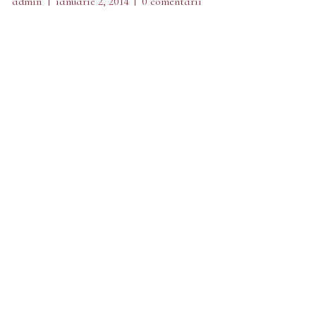
admin
ianuarie 2, 2014
0 comentarii