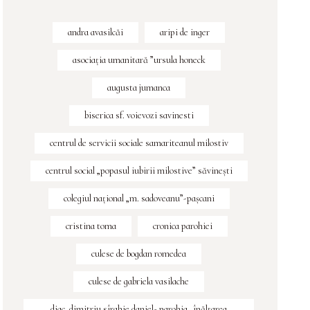
andra avasilcăi
aripi de inger
asociația umanitară ”ursula honeck
augusta jumanca
biserica sf. voievozi savinesti
centrul de servicii sociale samariteanul milostiv
centrul social „popasul iubirii milostive” săvineşti
colegiul naţional „m. sadoveanu”-paşcani
cristina toma
cronica parohiei
culese de bogdan romedea
culese de gabriela vasilache
diac. dimitriu sîrghie daniel- parohia „înălțarea