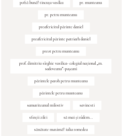
poftă bună! tincuța vasîlca
pr. munteanu
pr. petru munteanu
preafericitul părinte daniel
preafericitul părinte patriarh daniel
preot petru munteanu
prof. dimitriu sîrghie vasilica- colegiul naţional „m.
sadoveanu”-paşcani
părintele paroh petru munteanu
părintele petru munteanu
samariteanul milostiv
savinesti
sfinţii zilei
să mai și râdem...
sănătate maximă! iulia romedea