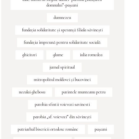
domnului”-pașcani
dumnezeu
fundaţia solidaritate şi speranţă filiala săvineşti
fundația împreună pentru solidaritate socială
ghicitori
glume
iulia romedea
jurnal spiritual
mitropolitul moldovei și bucovinei
neculai ghebosu
parintele munteanu petru
parohia sfintii voievozi savinesti
parohia „sf. voievozi” din săvinești
patriarhul bisericii ortodoxe române
pașcani