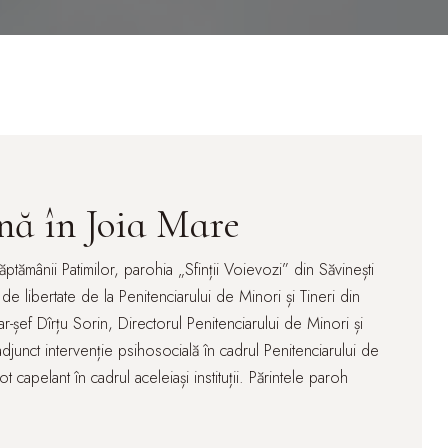
ină în Joia Mare
ptămânii Patimilor, parohia „Sfinții Voievozi” din Săvinești
de libertate de la Penitenciarului de Minori și Tineri din
ar-șef Dîrțu Sorin, Directorul Penitenciarului de Minori și
junct intervenție psihosocială în cadrul Penitenciarului de
 capelant în cadrul aceleiași instituții. Părintele paroh