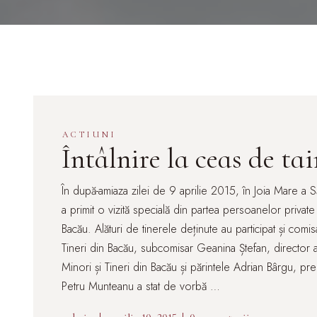
ACTIUNI
Întâlnire la ceas de ta
În după-amiaza zilei de 9 aprilie 2015, în Joia Mare a Să
a primit o vizită specială din partea persoanelor private 
Bacău. Alături de tinerele deținute au participat și comis
Tineri din Bacău, subcomisar Geanina Ștefan, director ad
Minori și Tineri din Bacău și părintele Adrian Bârgu, preot
Petru Munteanu a stat de vorbă …