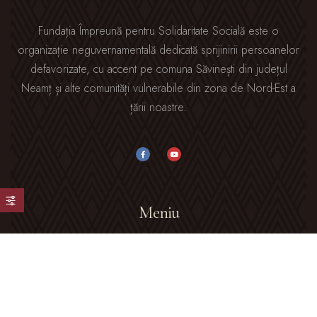
Fundația Împreună pentru Solidaritate Socială este o
organizație neguvernamentală dedicată sprijinirii persoanelor
defavorizate, cu accent pe comuna Săvinești din județul
Neamț și alte comunități vulnerabile din zona de Nord-Est a
țării noastre.
Meniu
Acasă
Despre Noi
Galerie Foto
Blog