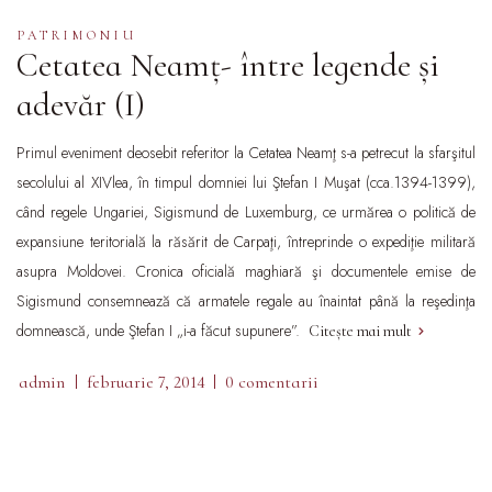
PATRIMONIU
Cetatea Neamț- între legende și
adevăr (I)
Primul eveniment deosebit referitor la Cetatea Neamţ s-a petrecut la sfarşitul
secolului al XIVlea, în timpul domniei lui Ştefan I Muşat (cca.1394-1399),
când regele Ungariei, Sigismund de Luxemburg, ce urmărea o politică de
expansiune teritorială la răsărit de Carpaţi, întreprinde o expediţie militară
asupra Moldovei. Cronica oficială maghiară şi documentele emise de
Sigismund consemnează că armatele regale au înaintat până la reşedinţa
domnească, unde Ştefan I „i-a făcut supunere”.
Citește mai mult
admin
februarie 7, 2014
0 comentarii