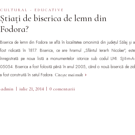
CULTURAL - EDUCATIVE
Știați de biserica de lemn din
Fodora?
Biserica de lemn
din Fodora
se află în localitatea omonimă din județul Sălaj și 
fost ridicată în 1817. Biserica, ce are hramul „Sfântul Ierarh Nicolae", este
înregistrată pe noua listă a monumentelor istorice
sub codul LMI: SJ-II-m-A
05054. Biserica a fost folosită până în anul 2005, când o nouă biserică de zid
a fost construită în satul Fodora.
Citește mai mult
admin
iulie 21, 2014
0 comentarii