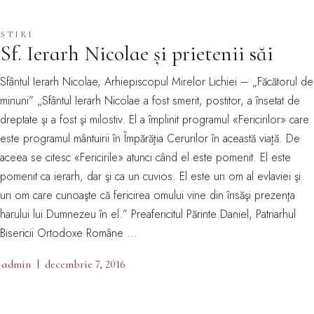
STIRI
Sf. Ierarh Nicolae și prietenii săi
Sfântul Ierarh Nicolae, Arhiepiscopul Mirelor Lichiei – „Făcătorul de
minuni” „Sfântul Ierarh Nicolae a fost smerit, postitor, a însetat de
dreptate şi a fost şi milostiv. El a împlinit programul «Fericirilor» care
este programul mântuirii în Împărăţia Cerurilor în această viaţă. De
aceea se citesc «Fericirile» atunci când el este pomenit. El este
pomenit ca ierarh, dar şi ca un cuvios. El este un om al evlaviei şi
un om care cunoaşte că fericirea omului vine din însăşi prezenţa
harului lui Dumnezeu în el.” Preafericitul Părinte Daniel, Patriarhul
Bisericii Ortodoxe Române …
admin
decembrie 7, 2016