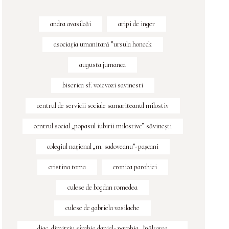
andra avasilcăi
aripi de inger
asociația umanitară ”ursula honeck
augusta jumanca
biserica sf. voievozi savinesti
centrul de servicii sociale samariteanul milostiv
centrul social „popasul iubirii milostive” săvineşti
colegiul naţional „m. sadoveanu”-paşcani
cristina toma
cronica parohiei
culese de bogdan romedea
culese de gabriela vasilache
diac. dimitriu sîrghie daniel- parohia „înălțarea