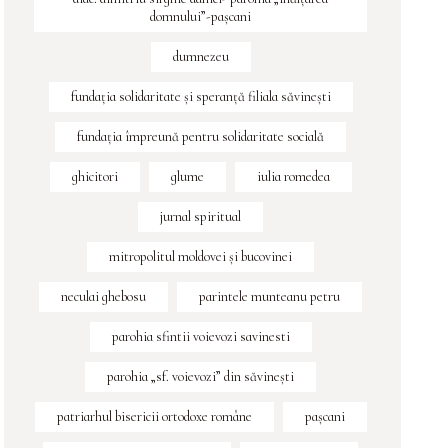
domnului”-pașcani
dumnezeu
fundaţia solidaritate şi speranţă filiala săvineşti
fundația împreună pentru solidaritate socială
ghicitori
glume
iulia romedea
jurnal spiritual
mitropolitul moldovei și bucovinei
neculai ghebosu
parintele munteanu petru
parohia sfintii voievozi savinesti
parohia „sf. voievozi” din săvinești
patriarhul bisericii ortodoxe române
pașcani