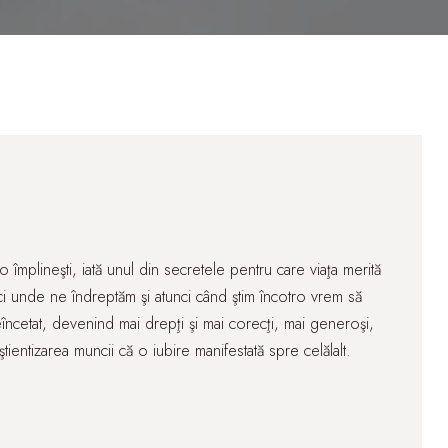
-o împlineşti, iată unul din secretele pentru care viaţa merită
 ci unde ne îndreptăm şi atunci când ştim încotro vrem să
eîncetat, devenind mai drepţi şi mai corecţi, mai generoşi,
tientizarea muncii că o iubire manifestată spre celălalt.