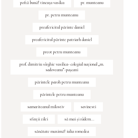
poftă bună! tincuța vasîlca
pr. munteanu
pr. petru munteanu
preafericitul părinte daniel
preafericitul părinte patriarh daniel
preot petru munteanu
prof. dimitriu sîrghie vasilica- colegiul naţional „m.
sadoveanu”-paşcani
părintele paroh petru munteanu
părintele petru munteanu
samariteanul milostiv
savinesti
sfinţii zilei
să mai și râdem...
sănătate maximă! iulia romedea