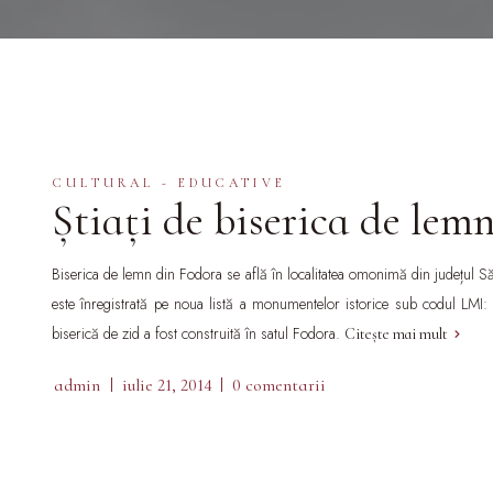
CULTURAL - EDUCATIVE
Știați de biserica de lem
Biserica de lemn
din Fodora
se află în localitatea omonimă din județul Să
este înregistrată pe noua listă a monumentelor istorice
sub codul LMI: 
biserică de zid a fost construită în satul Fodora.
Citește mai mult
admin
iulie 21, 2014
0 comentarii