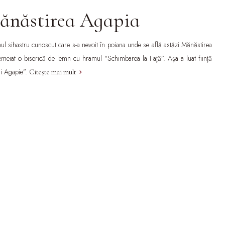
ănăstirea Agapia
mul sihastru cunoscut care s-a nevoit în poiana unde se află astăzi Mănăstirea
meiat o biserică de lemn cu hramul “Schimbarea la Faţă”. Aşa a luat fiinţă
ui Agapie”.
Citește mai mult