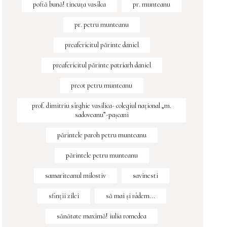
poftă bună! tincuța vasîlca
pr. munteanu
pr. petru munteanu
preafericitul părinte daniel
preafericitul părinte patriarh daniel
preot petru munteanu
prof. dimitriu sîrghie vasilica- colegiul naţional „m.
sadoveanu”-paşcani
părintele paroh petru munteanu
părintele petru munteanu
samariteanul milostiv
savinesti
sfinţii zilei
să mai și râdem...
sănătate maximă! iulia romedea