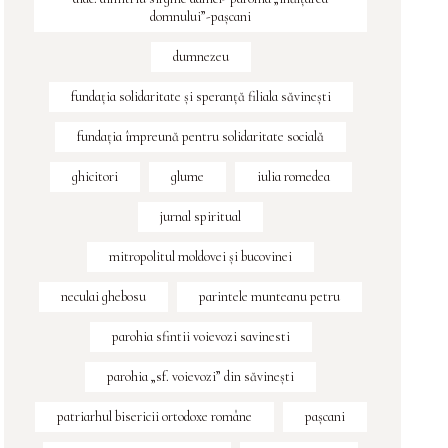
domnului”-pașcani
dumnezeu
fundaţia solidaritate şi speranţă filiala săvineşti
fundația împreună pentru solidaritate socială
ghicitori
glume
iulia romedea
jurnal spiritual
mitropolitul moldovei și bucovinei
neculai ghebosu
parintele munteanu petru
parohia sfintii voievozi savinesti
parohia „sf. voievozi” din săvinești
patriarhul bisericii ortodoxe române
pașcani