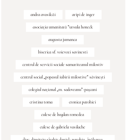
andra avasilcăi
aripi de inger
asociația umanitară ”ursula honeck
augusta jumanca
biserica sf. voievozi savinesti
centrul de servicii sociale samariteanul milostiv
centrul social „popasul iubirii milostive” săvineşti
colegiul naţional „m. sadoveanu”-paşcani
cristina toma
cronica parohiei
culese de bogdan romedea
culese de gabriela vasilache
diac. dimitriu sîrghie daniel- parohia „înălțarea