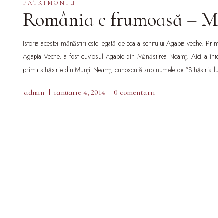
PATRIMONIU
România e frumoasă – M
Istoria acestei mănăstiri este legată de cea a schitului Agapia veche. Pri
Agapia Veche, a fost cuviosul Agapie din Mănăstirea Neamţ. Aici a înte
prima sihăstrie din Munţii Neamţ, cunoscută sub numele de “Sihăstria l
admin
ianuarie 4, 2014
0 comentarii